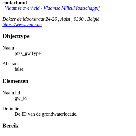
contactpunt
Vlaamse overheid - Vlaamse MilieuMaatschappij
Dokter de Moorstraat 24-26 , Aalst , 9300 , België
https://www.vmm.be
Objecttype
Naam
pfas_gwType
Abstract
false
Elementen
Naam lid
gw_id
Definitie
De ID van de grondwaterlocatie.
Bereik