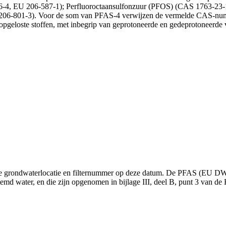
-4, EU 206-587-1); Perfluoroctaansulfonzuur (PFOS) (CAS 1763-23-
06-801-3). Voor de som van PFAS-4 verwijzen de vermelde CAS-numme
 opgeloste stoffen, met inbegrip van geprotoneerde en gedeprotoneerde 
rondwaterlocatie en filternummer op deze datum. De PFAS (EU DWRL-2
d water, en die zijn opgenomen in bijlage III, deel B, punt 3 van de 