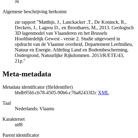
Ja
Algemene beschrijving herkomst
zie rapport "Matthijs, J., Lanckacker ,T., De Koninck, R.,
Deckers, J., Lagrou D., en Broothaers, M., 2013. Geologisch
3D lagenmodel van Vlaanderen en het Brussels
Hoofdstedelijk Gewest - versie 2. Studie uitgevoerd in
opdracht van de Vlaamse overheid, Departement Leefmilieu,
Natuur en Energie, Afdeling Land en Bodembescherming,
Ondergrond, Natuurlijke Rijkdommen. 2013/R/ETE/43,
21p."
Meta-metadata
Metadata identificator (fileIdentifier)
bbdb95fd-cb78-4505-90b6-c76a82433f2c
XML
Taal
Nederlands; Vlaams
Karakterset
utf8
Parent identificator