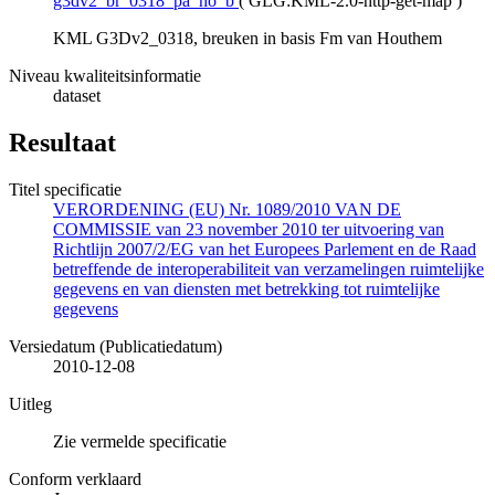
g3dv2_br_0318_pa_ho_b
(
GLG:KML-2.0-http-get-map
)
KML G3Dv2_0318, breuken in basis Fm van Houthem
Niveau kwaliteitsinformatie
dataset
Resultaat
Titel specificatie
VERORDENING (EU) Nr. 1089/2010 VAN DE
COMMISSIE van 23 november 2010 ter uitvoering van
Richtlijn 2007/2/EG van het Europees Parlement en de Raad
betreffende de interoperabiliteit van verzamelingen ruimtelijke
gegevens en van diensten met betrekking tot ruimtelijke
gegevens
Versiedatum (Publicatiedatum)
2010-12-08
Uitleg
Zie vermelde specificatie
Conform verklaard