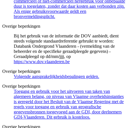
commercieel of niet-commercieel hergebruik voor onbepaalde
duur is toegelaten, zonder dat daar kosten aan verbonden zijn.
Als enige gebruiksvoorwaarde geldt een
bronvermeldingsplicht.
Overige beperkingen
Bij het gebruik van de informatie die DOV aanbiedt, dient
steeds volgende standaardreferentie gebruikt te worden:
Databank Ondergrond Vlaanderen - (vermelding van de
beheerder en de specifieke geraadpleegde gegevens) -
Geraadpleegd op dd/mm/jjjj, op
https://www.dov.vlaanderen.be
Overige beperkingen
Volgende aansprakelijkheidsbepalingen gelden.
Overige beperkingen
Toegang en gebruik voor het uitvoeren van taken van
algemeen belang, op niveau van Vlaamse overheidsinstanties
is geregeld door het Besluit van de Vlaamse Regering met de
regels voor toegang en gebruik van geografische
gegevensbronnen toegevoegd aan de GDI, door deelnemers
GDI-Vlaanderen. Dit gebruik is kosteloos.
Overige beperkingen