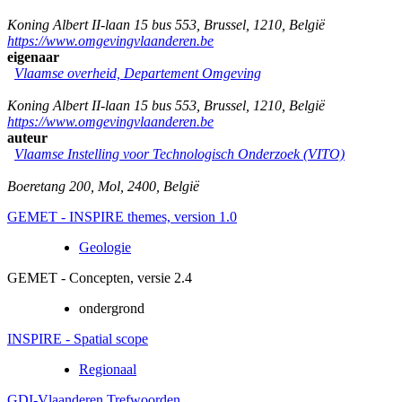
Koning Albert II-laan 15 bus 553
,
Brussel
,
1210
,
België
https://www.omgevingvlaanderen.be
eigenaar
Vlaamse overheid, Departement Omgeving
Koning Albert II-laan 15 bus 553
,
Brussel
,
1210
,
België
https://www.omgevingvlaanderen.be
auteur
Vlaamse Instelling voor Technologisch Onderzoek (VITO)
Boeretang 200
,
Mol
,
2400
,
België
GEMET - INSPIRE themes, version 1.0
Geologie
GEMET - Concepten, versie 2.4
ondergrond
INSPIRE - Spatial scope
Regionaal
GDI-Vlaanderen Trefwoorden