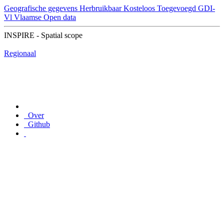
Geografische gegevens
Herbruikbaar
Kosteloos
Toegevoegd GDI-
Vl
Vlaamse Open data
INSPIRE - Spatial scope
Regionaal
Over
Github