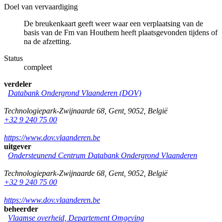
Doel van vervaardiging
De breukenkaart geeft weer waar een verplaatsing van de
basis van de Fm van Houthem heeft plaatsgevonden tijdens of
na de afzetting.
Status
compleet
verdeler
Databank Ondergrond Vlaanderen (DOV)
Technologiepark-Zwijnaarde 68
,
Gent
,
9052
,
België
+32 9 240 75 00
https://www.dov.vlaanderen.be
uitgever
Ondersteunend Centrum Databank Ondergrond Vlaanderen
Technologiepark-Zwijnaarde 68
,
Gent
,
9052
,
België
+32 9 240 75 00
https://www.dov.vlaanderen.be
beheerder
Vlaamse overheid, Departement Omgeving