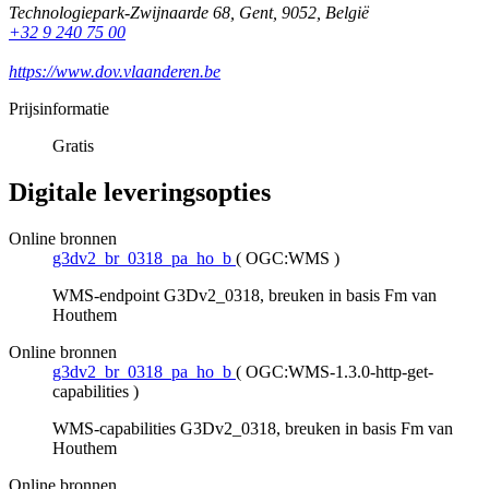
Technologiepark-Zwijnaarde 68
,
Gent
,
9052
,
België
+32 9 240 75 00
https://www.dov.vlaanderen.be
Prijsinformatie
Gratis
Digitale leveringsopties
Online bronnen
g3dv2_br_0318_pa_ho_b
(
OGC:WMS
)
WMS-endpoint G3Dv2_0318, breuken in basis Fm van
Houthem
Online bronnen
g3dv2_br_0318_pa_ho_b
(
OGC:WMS-1.3.0-http-get-
capabilities
)
WMS-capabilities G3Dv2_0318, breuken in basis Fm van
Houthem
Online bronnen