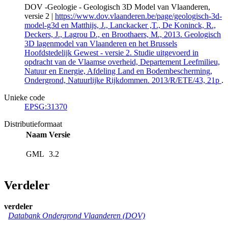
DOV -Geologie - Geologisch 3D Model van Vlaanderen,
versie 2 |
https://www.dov.vlaanderen.be/page/geologisch-3d-
model-g3d en Matthijs, J., Lanckacker ,T., De Koninck, R.,
Deckers, J., Lagrou D., en Broothaers, M., 2013. Geologisch
3D lagenmodel van Vlaanderen en het Brussels
Hoofdstedelijk Gewest - versie 2. Studie uitgevoerd in
opdracht van de Vlaamse overheid, Departement Leefmilieu,
Natuur en Energie, Afdeling Land en Bodembescherming,
Ondergrond, Natuurlijke Rijkdommen. 2013/R/ETE/43, 21p
.
Unieke code
EPSG:31370
Distributieformaat
Naam
Versie
GML
3.2
Verdeler
verdeler
Databank Ondergrond Vlaanderen (DOV)