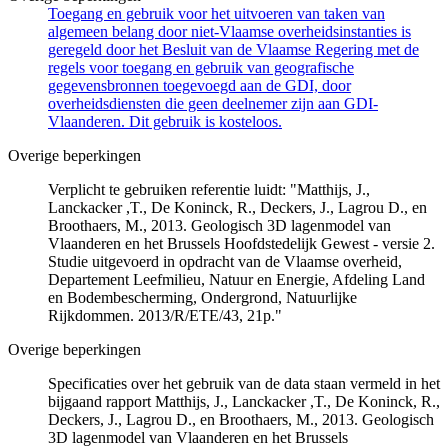
Toegang en gebruik voor het uitvoeren van taken van
algemeen belang door niet-Vlaamse overheidsinstanties is
geregeld door het Besluit van de Vlaamse Regering met de
regels voor toegang en gebruik van geografische
gegevensbronnen toegevoegd aan de GDI, door
overheidsdiensten die geen deelnemer zijn aan GDI-
Vlaanderen. Dit gebruik is kosteloos.
Overige beperkingen
Verplicht te gebruiken referentie luidt: "Matthijs, J.,
Lanckacker ,T., De Koninck, R., Deckers, J., Lagrou D., en
Broothaers, M., 2013. Geologisch 3D lagenmodel van
Vlaanderen en het Brussels Hoofdstedelijk Gewest - versie 2.
Studie uitgevoerd in opdracht van de Vlaamse overheid,
Departement Leefmilieu, Natuur en Energie, Afdeling Land
en Bodembescherming, Ondergrond, Natuurlijke
Rijkdommen. 2013/R/ETE/43, 21p."
Overige beperkingen
Specificaties over het gebruik van de data staan vermeld in het
bijgaand rapport Matthijs, J., Lanckacker ,T., De Koninck, R.,
Deckers, J., Lagrou D., en Broothaers, M., 2013. Geologisch
3D lagenmodel van Vlaanderen en het Brussels