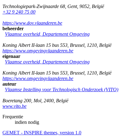
Technologiepark-Zwijnaarde 68
,
Gent
,
9052
,
België
+32 9 240 75 00
https://www.dov.vlaanderen.be
beheerder
Vlaamse overheid, Departement Omgeving
Koning Albert II-laan 15 bus 553
,
Brussel
,
1210
,
België
https://www.omgevingvlaanderen.be
eigenaar
Vlaamse overheid, Departement Omgeving
Koning Albert II-laan 15 bus 553
,
Brussel
,
1210
,
België
https://www.omgevingvlaanderen.be
auteur
Vlaamse Instelling voor Technologisch Onderzoek (VITO)
Boeretang 200
,
Mol
,
2400
,
België
www.vito.be
Frequentie
indien nodig
GEMET - INSPIRE themes, version 1.0