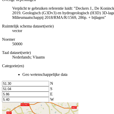
Verplicht te gebruiken referentie luidt: "Deckers J., De Koni
2019. Geologisch (G3Dv3) en hydrogeologisch (H3D) 3D-lage
Milieumaatschappij 2018/RMA/R/1569, 286p. + bijlagen"
Ruimtelijk schema dataset(serie)
vector
Noemer
50000
Taal dataset(serie)
Nederlands; Vlaams
Categorie(en)
Geo wetenschappelijke data
N
S
E
W