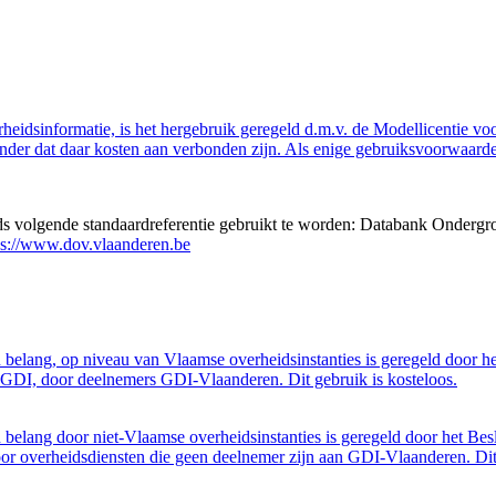
eidsinformatie, is het hergebruik geregeld d.m.v. de Modellicentie voor
nder dat daar kosten aan verbonden zijn. Als enige gebruiksvoorwaarde
eds volgende standaardreferentie gebruikt te worden: Databank Ondergr
ps://www.dov.vlaanderen.be
belang, op niveau van Vlaamse overheidsinstanties is geregeld door h
GDI, door deelnemers GDI-Vlaanderen. Dit gebruik is kosteloos.
belang door niet-Vlaamse overheidsinstanties is geregeld door het Bes
 overheidsdiensten die geen deelnemer zijn aan GDI-Vlaanderen. Dit 