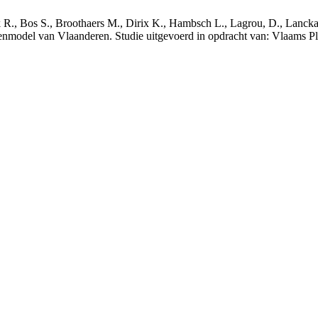
nck R., Bos S., Broothaers M., Dirix K., Hambsch L., Lagrou, D., Lanck
nmodel van Vlaanderen. Studie uitgevoerd in opdracht van: Vlaams