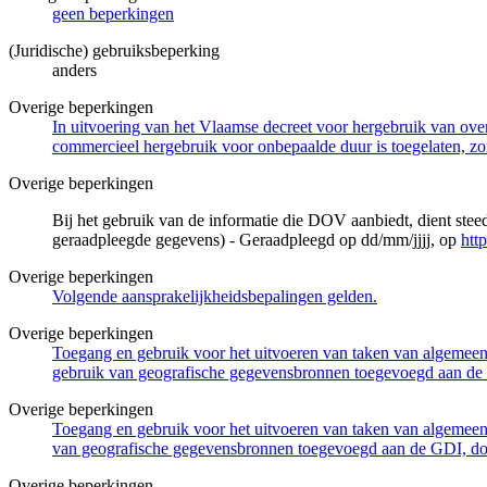
geen beperkingen
(Juridische) gebruiksbeperking
anders
Overige beperkingen
In uitvoering van het Vlaamse decreet voor hergebruik van overh
commercieel hergebruik voor onbepaalde duur is toegelaten, zo
Overige beperkingen
Bij het gebruik van de informatie die DOV aanbiedt, dient ste
geraadpleegde gegevens) - Geraadpleegd op dd/mm/jjjj, op
htt
Overige beperkingen
Volgende aansprakelijkheidsbepalingen gelden.
Overige beperkingen
Toegang en gebruik voor het uitvoeren van taken van algemeen 
gebruik van geografische gegevensbronnen toegevoegd aan de 
Overige beperkingen
Toegang en gebruik voor het uitvoeren van taken van algemeen 
van geografische gegevensbronnen toegevoegd aan de GDI, door
Overige beperkingen