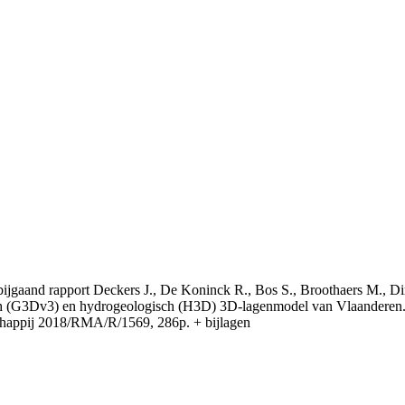
t bijgaand rapport Deckers J., De Koninck R., Bos S., Broothaers M., Di
 (G3Dv3) en hydrogeologisch (H3D) 3D-lagenmodel van Vlaanderen. S
appij 2018/RMA/R/1569, 286p. + bijlagen