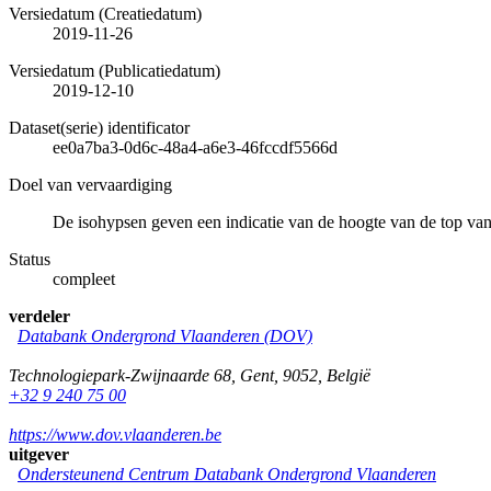
Versiedatum (Creatiedatum)
2019-11-26
Versiedatum (Publicatiedatum)
2019-12-10
Dataset(serie) identificator
ee0a7ba3-0d6c-48a4-a6e3-46fccdf5566d
Doel van vervaardiging
De isohypsen geven een indicatie van de hoogte van de top van
Status
compleet
verdeler
Databank Ondergrond Vlaanderen (DOV)
Technologiepark-Zwijnaarde 68
,
Gent
,
9052
,
België
+32 9 240 75 00
https://www.dov.vlaanderen.be
uitgever
Ondersteunend Centrum Databank Ondergrond Vlaanderen