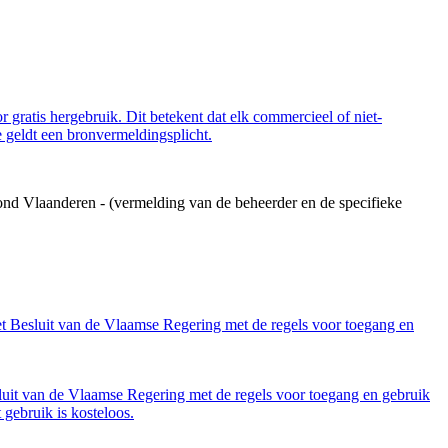
 gratis hergebruik. Dit betekent dat elk commercieel of niet-
 geldt een bronvermeldingsplicht.
ond Vlaanderen - (vermelding van de beheerder en de specifieke
et Besluit van de Vlaamse Regering met de regels voor toegang en
luit van de Vlaamse Regering met de regels voor toegang en gebruik
gebruik is kosteloos.