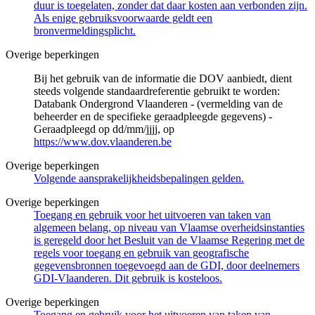
duur is toegelaten, zonder dat daar kosten aan verbonden zijn.
Als enige gebruiksvoorwaarde geldt een
bronvermeldingsplicht.
Overige beperkingen
Bij het gebruik van de informatie die DOV aanbiedt, dient
steeds volgende standaardreferentie gebruikt te worden:
Databank Ondergrond Vlaanderen - (vermelding van de
beheerder en de specifieke geraadpleegde gegevens) -
Geraadpleegd op dd/mm/jjjj, op
https://www.dov.vlaanderen.be
Overige beperkingen
Volgende aansprakelijkheidsbepalingen gelden.
Overige beperkingen
Toegang en gebruik voor het uitvoeren van taken van
algemeen belang, op niveau van Vlaamse overheidsinstanties
is geregeld door het Besluit van de Vlaamse Regering met de
regels voor toegang en gebruik van geografische
gegevensbronnen toegevoegd aan de GDI, door deelnemers
GDI-Vlaanderen. Dit gebruik is kosteloos.
Overige beperkingen
Toegang en gebruik voor het uitvoeren van taken van