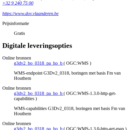
+32 9 240 75 00
https://www.dov.vlaanderen.be
Prijsinformatie
Gratis
Digitale leveringsopties
Online bronnen
g3dv2_bo_0318_pa_ho_b
(
OGC:WMS
)
WMS-endpoint G3Dv2_0318, boringen met basis Fm van
Houthem
Online bronnen
g3dv2_bo_0318_pa_ho_b
(
OGC:WMS-1.3.0-http-get-
capabilities
)
WMS-capabilities G3Dv2_0318, boringen met basis Fm van
Houthem
Online bronnen
g3dv2_bo_0318_pa_ho_b
(
OGC:WMS-1.3.0-http-get-map
)