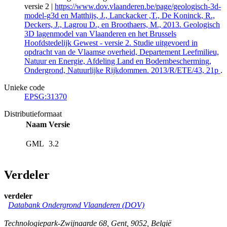
versie 2 |
https://www.dov.vlaanderen.be/page/geologisch-3d-
model-g3d en Matthijs, J., Lanckacker ,T., De Koninck, R.,
Deckers, J., Lagrou D., en Broothaers, M., 2013. Geologisch
3D lagenmodel van Vlaanderen en het Brussels
Hoofdstedelijk Gewest - versie 2. Studie uitgevoerd in
opdracht van de Vlaamse overheid, Departement Leefmilieu,
Natuur en Energie, Afdeling Land en Bodembescherming,
Ondergrond, Natuurlijke Rijkdommen. 2013/R/ETE/43, 21p
.
Unieke code
EPSG:31370
Distributieformaat
Naam
Versie
GML
3.2
Verdeler
verdeler
Databank Ondergrond Vlaanderen (DOV)
Technologiepark-Zwijnaarde 68
,
Gent
,
9052
,
België