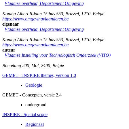
Vlaamse overheid, Departement Omgeving
Koning Albert II-laan 15 bus 553
,
Brussel
,
1210
,
België
https://www.omgevingvlaanderen.be
eigenaar
Vlaamse overheid, Departement Omgeving
Koning Albert II-laan 15 bus 553
,
Brussel
,
1210
,
België
https://www.omgevingvlaanderen.be
auteur
Vlaamse Instelling voor Technologisch Onderzoek (VITO)
Boeretang 200
,
Mol
,
2400
,
België
GEMET - INSPIRE themes, version 1.0
Geologie
GEMET - Concepten, versie 2.4
ondergrond
INSPIRE - Spatial scope
Regionaal