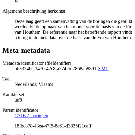
Ja
Algemene beschrijving herkomst
Deze laag geeft een samenvatting van de boringen die gebuikt
werden bij de opmaak van het model voor de basis van de Fm
van Houthem. De referentie naar het betreffende rapport vindt
u terug in de metadata over de basis van de Fm van Houthem.
Meta-metadata
Metadata identificator (fileIdentifier)
bb3374bc-3470-42c8-a774-5d7868ab8891
XML
Taal
Nederlands; Vlaams
Karakterset
utf8
Parent identificator
G3Dv2_boringen
18fbcb78-43ea-47f5-8a61-d3835f21eaff