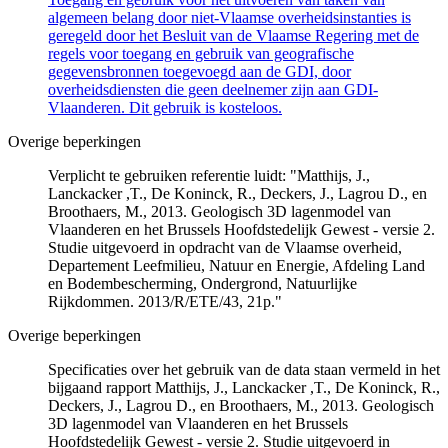
algemeen belang door niet-Vlaamse overheidsinstanties is
geregeld door het Besluit van de Vlaamse Regering met de
regels voor toegang en gebruik van geografische
gegevensbronnen toegevoegd aan de GDI, door
overheidsdiensten die geen deelnemer zijn aan GDI-
Vlaanderen. Dit gebruik is kosteloos.
Overige beperkingen
Verplicht te gebruiken referentie luidt: "Matthijs, J.,
Lanckacker ,T., De Koninck, R., Deckers, J., Lagrou D., en
Broothaers, M., 2013. Geologisch 3D lagenmodel van
Vlaanderen en het Brussels Hoofdstedelijk Gewest - versie 2.
Studie uitgevoerd in opdracht van de Vlaamse overheid,
Departement Leefmilieu, Natuur en Energie, Afdeling Land
en Bodembescherming, Ondergrond, Natuurlijke
Rijkdommen. 2013/R/ETE/43, 21p."
Overige beperkingen
Specificaties over het gebruik van de data staan vermeld in het
bijgaand rapport Matthijs, J., Lanckacker ,T., De Koninck, R.,
Deckers, J., Lagrou D., en Broothaers, M., 2013. Geologisch
3D lagenmodel van Vlaanderen en het Brussels
Hoofdstedelijk Gewest - versie 2. Studie uitgevoerd in