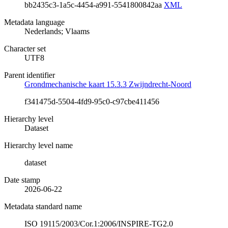
bb2435c3-1a5c-4454-a991-5541800842aa
XML
Metadata language
Nederlands; Vlaams
Character set
UTF8
Parent identifier
Grondmechanische kaart 15.3.3 Zwijndrecht-Noord
f341475d-5504-4fd9-95c0-c97cbe411456
Hierarchy level
Dataset
Hierarchy level name
dataset
Date stamp
2026-06-22
Metadata standard name
ISO 19115/2003/Cor.1:2006/INSPIRE-TG2.0