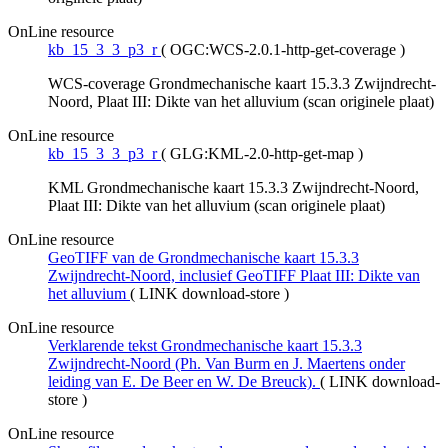
OnLine resource
kb_15_3_3_p3_r
(
OGC:WCS-2.0.1-http-get-coverage
)
WCS-coverage Grondmechanische kaart 15.3.3 Zwijndrecht-
Noord, Plaat III: Dikte van het alluvium (scan originele plaat)
OnLine resource
kb_15_3_3_p3_r
(
GLG:KML-2.0-http-get-map
)
KML Grondmechanische kaart 15.3.3 Zwijndrecht-Noord,
Plaat III: Dikte van het alluvium (scan originele plaat)
OnLine resource
GeoTIFF van de Grondmechanische kaart 15.3.3
Zwijndrecht-Noord, inclusief GeoTIFF Plaat III: Dikte van
het alluvium
(
LINK download-store
)
OnLine resource
Verklarende tekst Grondmechanische kaart 15.3.3
Zwijndrecht-Noord (Ph. Van Burm en J. Maertens onder
leiding van E. De Beer en W. De Breuck).
(
LINK download-
store
)
OnLine resource