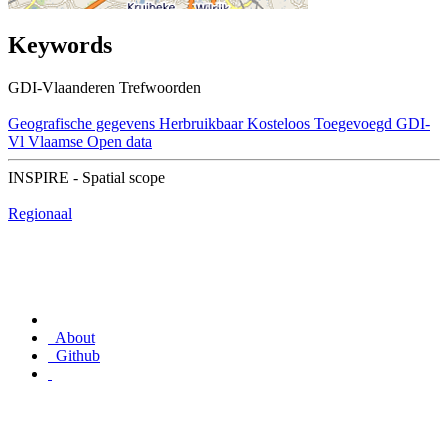
Keywords
GDI-Vlaanderen Trefwoorden
Geografische gegevens
Herbruikbaar
Kosteloos
Toegevoegd GDI-
Vl
Vlaamse Open data
INSPIRE - Spatial scope
Regionaal
About
Github