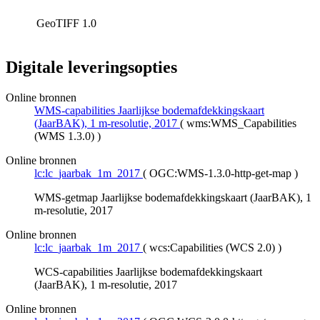
GeoTIFF
1.0
Digitale leveringsopties
Online bronnen
WMS-capabilities Jaarlijkse bodemafdekkingskaart
(JaarBAK), 1 m-resolutie, 2017
(
wms:WMS_Capabilities
(WMS 1.3.0)
)
Online bronnen
lc:lc_jaarbak_1m_2017
(
OGC:WMS-1.3.0-http-get-map
)
WMS-getmap Jaarlijkse bodemafdekkingskaart (JaarBAK), 1
m-resolutie, 2017
Online bronnen
lc:lc_jaarbak_1m_2017
(
wcs:Capabilities (WCS 2.0)
)
WCS-capabilities Jaarlijkse bodemafdekkingskaart
(JaarBAK), 1 m-resolutie, 2017
Online bronnen