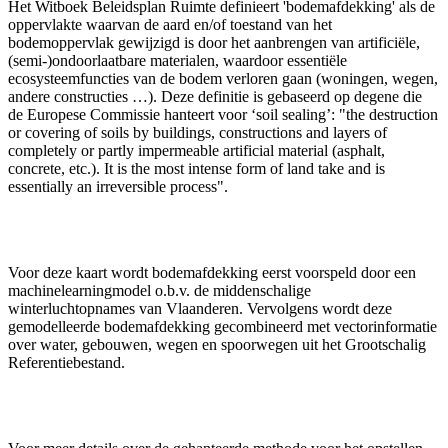
Het Witboek Beleidsplan Ruimte definieert 'bodemafdekking' als de
oppervlakte waarvan de aard en/of toestand van het
bodemoppervlak gewijzigd is door het aanbrengen van artificiële,
(semi-)ondoorlaatbare materialen, waardoor essentiële
ecosysteemfuncties van de bodem verloren gaan (woningen, wegen,
andere constructies …). Deze definitie is gebaseerd op degene die
de Europese Commissie hanteert voor ‘soil sealing’: "the destruction
or covering of soils by buildings, constructions and layers of
completely or partly impermeable artificial material (asphalt,
concrete, etc.). It is the most intense form of land take and is
essentially an irreversible process".
Voor deze kaart wordt bodemafdekking eerst voorspeld door een
machinelearningmodel o.b.v. de middenschalige
winterluchtopnames van Vlaanderen. Vervolgens wordt deze
gemodelleerde bodemafdekking gecombineerd met vectorinformatie
over water, gebouwen, wegen en spoorwegen uit het Grootschalig
Referentiebestand.