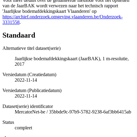
Voor meer details over de gehanteerde methode voor het opstellen
van de JaarBAK wordt verwezen naar het technisch rapport
'Jaarlijkse bodemafdekkingskaart Vlaanderen' op
https://archief.onderzoek.omgeving.vlaanderen.be/Onderzoek-
3331558
.
Standaard
Alternatieve titel dataset(serie)
Jaarlijkse bodemafdekkingskaart (JaarBAK), 1 m-resolutie,
2017
Versiedatum (Creatiedatum)
2022-11-14
Versiedatum (Publicatiedatum)
2022-11-14
Dataset(serie) identificator
MercatorNet-be
/
35bbde9c-97b9-5782-9238-6af3bb6415ab
Status
compleet