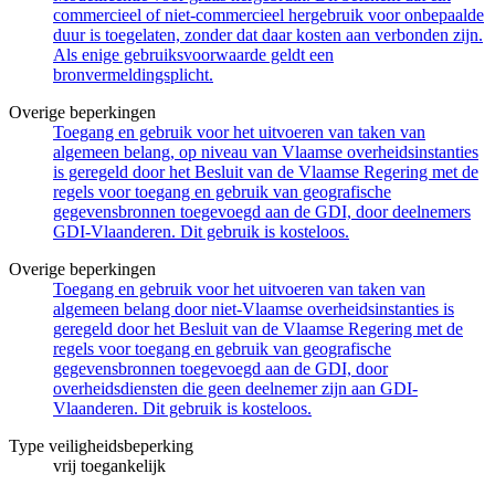
commercieel of niet-commercieel hergebruik voor onbepaalde
duur is toegelaten, zonder dat daar kosten aan verbonden zijn.
Als enige gebruiksvoorwaarde geldt een
bronvermeldingsplicht.
Overige beperkingen
Toegang en gebruik voor het uitvoeren van taken van
algemeen belang, op niveau van Vlaamse overheidsinstanties
is geregeld door het Besluit van de Vlaamse Regering met de
regels voor toegang en gebruik van geografische
gegevensbronnen toegevoegd aan de GDI, door deelnemers
GDI-Vlaanderen. Dit gebruik is kosteloos.
Overige beperkingen
Toegang en gebruik voor het uitvoeren van taken van
algemeen belang door niet-Vlaamse overheidsinstanties is
geregeld door het Besluit van de Vlaamse Regering met de
regels voor toegang en gebruik van geografische
gegevensbronnen toegevoegd aan de GDI, door
overheidsdiensten die geen deelnemer zijn aan GDI-
Vlaanderen. Dit gebruik is kosteloos.
Type veiligheidsbeperking
vrij toegankelijk