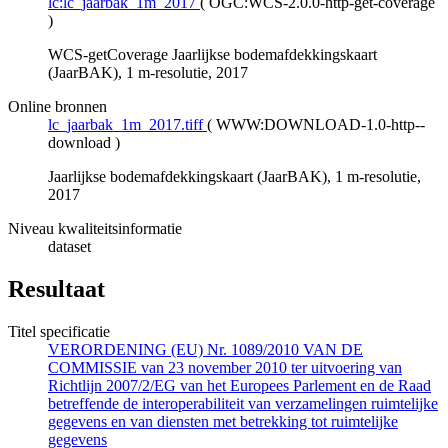
lc:lc_jaarbak_1m_2017
(
OGC:WCS-2.0.0-http-get-coverage
)
WCS-getCoverage Jaarlijkse bodemafdekkingskaart
(JaarBAK), 1 m-resolutie, 2017
Online bronnen
lc_jaarbak_1m_2017.tiff
(
WWW:DOWNLOAD-1.0-http--
download
)
Jaarlijkse bodemafdekkingskaart (JaarBAK), 1 m-resolutie,
2017
Niveau kwaliteitsinformatie
dataset
Resultaat
Titel specificatie
VERORDENING (EU) Nr. 1089/2010 VAN DE
COMMISSIE van 23 november 2010 ter uitvoering van
Richtlijn 2007/2/EG van het Europees Parlement en de Raad
betreffende de interoperabiliteit van verzamelingen ruimtelijke
gegevens en van diensten met betrekking tot ruimtelijke
gegevens