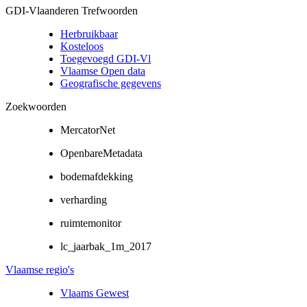
GDI-Vlaanderen Trefwoorden
Herbruikbaar
Kosteloos
Toegevoegd GDI-Vl
Vlaamse Open data
Geografische gegevens
Zoekwoorden
MercatorNet
OpenbareMetadata
bodemafdekking
verharding
ruimtemonitor
lc_jaarbak_1m_2017
Vlaamse regio's
Vlaams Gewest