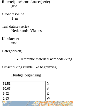
Ruimtelijk schema dataset(serie)
grid
Grondresolutie
1 m
Taal dataset(serie)
Nederlands; Vlaams
Karakterset
utf8
Categorie(en)
referentie materiaal aardbedekking
Omschrijving ruimtelijke begrenzing
Huidige begrenzing
N
S
E
W