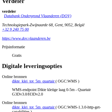
Verdeler
verdeler
Databank Ondergrond Vlaanderen (DOV)
Technologiepark-Zwijnaarde 68
,
Gent
,
9052
,
België
+32 9 240 75 00
https://www.dov.vlaanderen.be
Prijsinformatie
Gratis
Digitale leveringsopties
Online bronnen
dikte_klei_tot_5m_quartair
(
OGC:WMS
)
WMS-endpoint Dikte kleiige laag 0-5m - Quartair
G3Dv3.0/H3Dv2.0
Online bronnen
dikte_klei_tot_5m_quartair
(
OGC:WMS-1.3.0-http-get-
capabilities
)