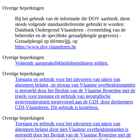
Overige beperkingen
Bij het gebruik van de informatie die DOV aanbiedt, dient
steeds volgende standaardreferentie gebruikt te worden:
Databank Ondergrond Vlaanderen - (vermelding van de
beheerder en de specifieke geraadpleegde gegevens) -
Geraadpleegd op dd/mm/jjjj, op
https://www.dov.vlaanderen.be
Overige beperkingen
Volgende aansprakelijkheidsbepalingen gelden.
Overige beperkingen
Toegang en gebruik voor het uitvoeren van taken van
algemeen belang, op niveau van Vlaamse overheidsinstanties
is geregeld door het Besluit van de Vlaamse Regering met de
regels voor toegang en gebruik van geografische
gegevensbronnen toegevoegd aan de GDI, door deelnemers
GDI-Vlaanderen. Dit gebruik is kosteloos.
Overige beperkingen
Toegang en gebruik voor het uitvoeren van taken van
algemeen belang door niet-Vlaamse overheidsinstanties is
geregeld door het Besluit van de Vlaamse Regering met de