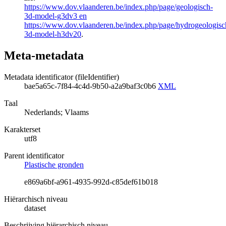
https://www.dov.vlaanderen.be/index.php/page/geologisch-
3d-model-g3dv3 en
https://www.dov.vlaanderen.be/index.php/page/hydrogeologisc
3d-model-h3dv20
.
Meta-metadata
Metadata identificator (fileIdentifier)
bae5a65c-7f84-4c4d-9b50-a2a9baf3c0b6
XML
Taal
Nederlands; Vlaams
Karakterset
utf8
Parent identificator
Plastische gronden
e869a6bf-a961-4935-992d-c85def61b018
Hiërarchisch niveau
dataset
Beschrijving hiërarchisch niveau