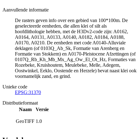
Aanvullende informatie
De rasters geven info over een gebied van 100*100m. De
geselecteerde eenheden, die allen klei of silt als
hoofdlithologie hebben, met de H3Dv2-code zijn: A0162,
A0164, A0131, A0133, A0140, A0182, A0184, A0188,
A0170, A0210. De eenheden met code A0140-Alluviale
deklagen (of 0103Q_Ab_Sk, Formatie van Arenberg en
Formatie van Stokkem) en A0170-Pleistocene Afzettingen (of
0107Q_Rb_Kh_Mb_Mx_Ag_Ow_El_Ot_Hz, Formaties van
Rozebeke, Kruishoutem, Meulebeke, Melle, Adegem,
Oostwinkel, Eeklo, Oostende en Herzele) bevat naast klei ook
voornamelijk zand, en grind.
Unieke code
EPSG:31370
Distributieformaat
Naam
Versie
GeoTIFF
1.0