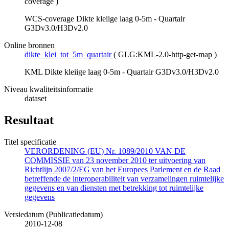
coverage
)
WCS-coverage Dikte kleiige laag 0-5m - Quartair
G3Dv3.0/H3Dv2.0
Online bronnen
dikte_klei_tot_5m_quartair
(
GLG:KML-2.0-http-get-map
)
KML Dikte kleiige laag 0-5m - Quartair G3Dv3.0/H3Dv2.0
Niveau kwaliteitsinformatie
dataset
Resultaat
Titel specificatie
VERORDENING (EU) Nr. 1089/2010 VAN DE
COMMISSIE van 23 november 2010 ter uitvoering van
Richtlijn 2007/2/EG van het Europees Parlement en de Raad
betreffende de interoperabiliteit van verzamelingen ruimtelijke
gegevens en van diensten met betrekking tot ruimtelijke
gegevens
Versiedatum (Publicatiedatum)
2010-12-08