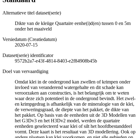
Alternatieve titel dataset(serie)
Dikte van de kleiige Quartaire eenhe(i)d(en) tussen 0 en 5m
onder het maaiveld
Versiedatum (Creatiedatum)
2020-07-15
Dataset(serie) identificator
9572b2a7-e43f-4814-8403-e2f84908b45b
Doel van vervaardiging
Omdat klei in de ondergrond kan zwellen of krimpen onder
invloed van veranderend watergehalte en dit schade kan
veroorzaken aan constructies, is het belangrijk om te weten
waar deze zich potentieel in de ondergrond bevindt. Het zwel-
en krimpgedrag is afhankelijk van de mineralogie van de klei,
de verweringsgraad, de diepte van het pakket, de dikte van
het pakket. Op basis van de eenheden uit de 3D Modellen van
het G3Dv3 en het H3Dv2 model, werden de quartaire
eenheden geselecteerd waar klei of silt het hoofdbestanddeel
vormt. Deze kaart is het resultaat van 3D modellering. Ook op
andere plaatsen kan klei voorkomen, en niet alle gebieden op