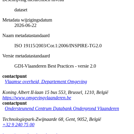
dataset
Metadata wijzigingsdatum
2026-06-22
Naam metadatastandaard
ISO 19115/2003/Cor.1:2006/INSPIRE-TG2.0
Versie metadatastandaard
GDI-Vlaanderen Best Practices - versie 2.0
contactpunt
Vlaamse overheid, Departement Omgeving
Koning Albert II-laan 15 bus 553
,
Brussel
,
1210
,
België
https://www.omgevingvlaanderen.be
contactpunt
Ondersteunend Centrum Databank Ondergrond Vlaanderen
Technologiepark-Zwijnaarde 68
,
Gent
,
9052
,
België
+32 9 240 75 00