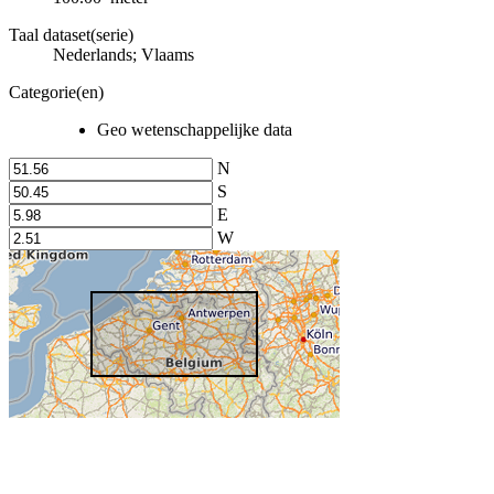
Taal dataset(serie)
Nederlands; Vlaams
Categorie(en)
Geo wetenschappelijke data
N
S
E
W