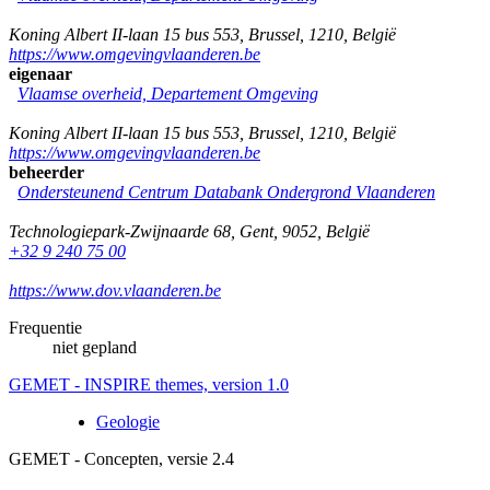
Koning Albert II-laan 15 bus 553
,
Brussel
,
1210
,
België
https://www.omgevingvlaanderen.be
eigenaar
Vlaamse overheid, Departement Omgeving
Koning Albert II-laan 15 bus 553
,
Brussel
,
1210
,
België
https://www.omgevingvlaanderen.be
beheerder
Ondersteunend Centrum Databank Ondergrond Vlaanderen
Technologiepark-Zwijnaarde 68
,
Gent
,
9052
,
België
+32 9 240 75 00
https://www.dov.vlaanderen.be
Frequentie
niet gepland
GEMET - INSPIRE themes, version 1.0
Geologie
GEMET - Concepten, versie 2.4