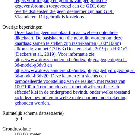
regels voor toegang en gebruik van geografische
gegevensbronnen toegevoegd aan de GDI, door
overheidsdiensten die geen deelnemer zijn aan GDI-
Vlaanderen. Dit gebruik is kosteloos.
Overige beperkingen
Deze kaart is geen risicokaart, maar wel een potentiële
diktekaart. De basiskaarten die gebruikt worden om deze
kaartlaag samen te stellen zijn rasterkaarten (100*100m)
afkomstig van het G3Dv3 (Deckers et al., 2019) en H3Dv2
(Deckers et al., 2019). Voor informatie zie:
https://www.dov.vlaanderen.be/index.php/page/geologisch-
3d-model-g3dv3 en
https://www.dov.vlaanderen.be/index.php/page/hydrogeologisc
3d-model-h3dv20. Deze kaarten zijn slechts een
gemodelleerde voorstelling van de realiteit, met rasters van
100*100m. Terreinonderzoek moet uitwijzen of er zich
effectief klei in de ondergrond bevindt, onder welke toestand
zich deze bevindt en in welke mate daarmee moet rekening
gehouden worden.
Ruimtelijk schema dataset(serie)
grid
Grondresolutie
100.00 meter