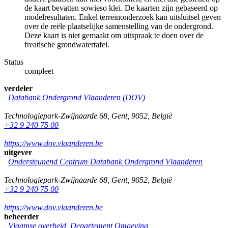
de kaart bevatten sowieso klei. De kaarten zijn gebaseerd op
modelresultaten. Enkel terreinonderzoek kan uitsluitsel geven
over de reële plaatselijke samenstelling van de ondergrond.
Deze kaart is niet gemaakt om uitspraak te doen over de
freatische grondwatertafel.
Status
compleet
verdeler
Databank Ondergrond Vlaanderen (DOV)
Technologiepark-Zwijnaarde 68
,
Gent
,
9052
,
België
+32 9 240 75 00
https://www.dov.vlaanderen.be
uitgever
Ondersteunend Centrum Databank Ondergrond Vlaanderen
Technologiepark-Zwijnaarde 68
,
Gent
,
9052
,
België
+32 9 240 75 00
https://www.dov.vlaanderen.be
beheerder
Vlaamse overheid, Departement Omgeving