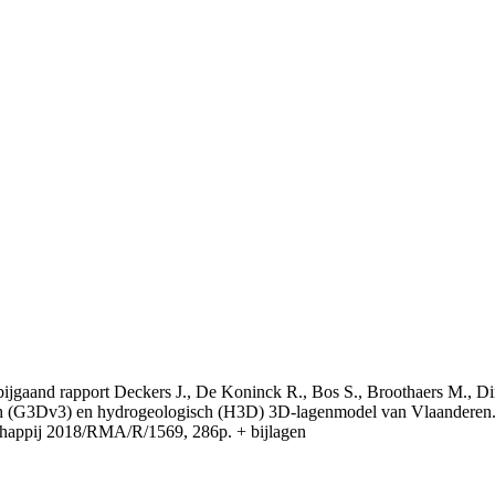
t bijgaand rapport Deckers J., De Koninck R., Bos S., Broothaers M., Di
 (G3Dv3) en hydrogeologisch (H3D) 3D-lagenmodel van Vlaanderen. S
appij 2018/RMA/R/1569, 286p. + bijlagen