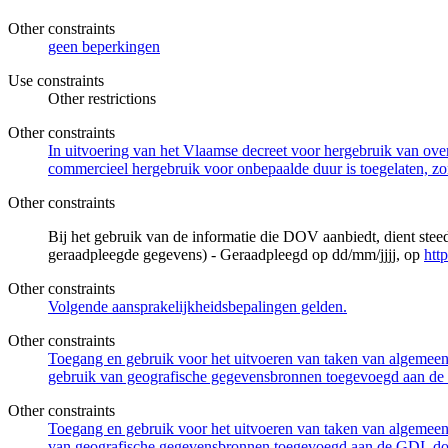
Other constraints
geen beperkingen
Use constraints
Other restrictions
Other constraints
In uitvoering van het Vlaamse decreet voor hergebruik van overh
commercieel hergebruik voor onbepaalde duur is toegelaten, zo
Other constraints
Bij het gebruik van de informatie die DOV aanbiedt, dient ste
geraadpleegde gegevens) - Geraadpleegd op dd/mm/jjjj, op
htt
Other constraints
Volgende aansprakelijkheidsbepalingen gelden.
Other constraints
Toegang en gebruik voor het uitvoeren van taken van algemeen 
gebruik van geografische gegevensbronnen toegevoegd aan de 
Other constraints
Toegang en gebruik voor het uitvoeren van taken van algemeen 
van geografische gegevensbronnen toegevoegd aan de GDI, door