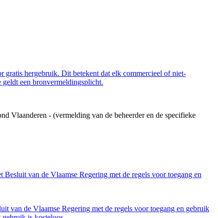
 gratis hergebruik. Dit betekent dat elk commercieel of niet-
 geldt een bronvermeldingsplicht.
ond Vlaanderen - (vermelding van de beheerder en de specifieke
et Besluit van de Vlaamse Regering met de regels voor toegang en
luit van de Vlaamse Regering met de regels voor toegang en gebruik
gebruik is kosteloos.