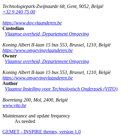
Technologiepark-Zwijnaarde 68
,
Gent
,
9052
,
België
+32 9 240 75 00
https://www.dov.vlaanderen.be
Custodian
Vlaamse overheid, Departement Omgeving
Koning Albert II-laan 15 bus 553
,
Brussel
,
1210
,
België
https://www.omgevingvlaanderen.be
Owner
Vlaamse overheid, Departement Omgeving
Koning Albert II-laan 15 bus 553
,
Brussel
,
1210
,
België
https://www.omgevingvlaanderen.be
Author
Vlaamse Instelling voor Technologisch Onderzoek (VITO)
Boeretang 200
,
Mol
,
2400
,
België
www.vito.be
Maintenance and update frequency
As needed
GEMET - INSPIRE themes, version 1.0