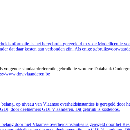
eidsinformatie, is het hergebruik geregeld d.m.v. de Modellicentie voor
nder dat daar kosten aan verbonden zijn. Als enige gebruiksvoorwaarde
eds volgende standaardreferentie gebruikt te worden: Databank Ondergr
ps://www.dov.vlaanderen.be
belang, op niveau van Vlaamse overheidsinstanties is geregeld door h
GDI, door deelnemers GDI-Vlaanderen. Dit gebruik is kosteloos.
belang door niet-Vlaamse overheidsinstanties is geregeld door het Bes
 overheidsdiensten die geen deelnemer zijn aan GDI-Vlaanderen. Dit 