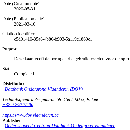
Date (Creation date)
2020-05-31
Date (Publication date)
2021-03-10
Citation identifier
c5d01410-35a6-4b86-b903-5a119c1860c1
Purpose
Deze kaart geeft de boringen die gebruikt werden voor de opm
Status
Completed
Distributor
Databank Ondergrond Vlaanderen (DOV)
Technologiepark-Zwijnaarde 68
,
Gent
,
9052
,
België
+32 9 240 75 00
https://www.dov.vlaanderen.be
Publisher
Ondersteunend Centrum Databank Ondergrond Vlaanderen