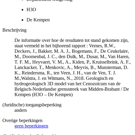
H3O
De Kempen
Beschrijving
De informatie over hoe de resultaten tot stand gekomen zijn,
staat vermeld in het bijhorend rapport : Vernes, R.W.,
Deckers, J., Bakker, M. A. J., Bogemans, F., De Ceukelaire,
M., Doornenbal, J. C., den Dulk, M., Dusar, M., Van Haren,
T. F. M., Heyvaert, V. M., A., Kiden, P., Kruisselbrink, A. F.,
Lanckacker, T., Menkovic, A., Meyvis, B., Munsterman, D.
K., Reindersma, R., ten Veen, J. H., van de Ven, T. J.
M.,Walstra, J. en Witmans, N., 2018. Geologisch en
hydrogeologisch 3D model van het Cenozoïcum van de
Belgisch-Nederlandse grensstreek van Midden-Brabant / De
Kempen (H3O – De Kempen)
(Juridische) toegangsbeperking
anders
Overige beperkingen
geen beperkingen