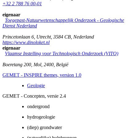
+32 2 788 76 00-01
eigenaar
Toegepast-Natuurwetenschappelijk Onderzoek - Geologische
Dienst Nederland
Princetonlaan 6
,
Utrecht
,
3584 CB
,
Nederland
https://www.dinoloket.nl
eigenaar
Vlaamse Instelling voor Technologisch Onderzoek (VITO)
Boeretang 200
,
Mol
,
2400
,
België
GEMET - INSPIRE themes, version 1.0
Geologie
GEMET - Concepten, versie 2.4
ondergrond
hydrogeologie
(diep) grondwater
(natuurlijke) hulpbronnen