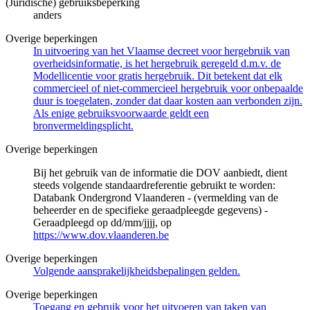
(Juridische) gebruiksbeperking
anders
Overige beperkingen
In uitvoering van het Vlaamse decreet voor hergebruik van
overheidsinformatie, is het hergebruik geregeld d.m.v. de
Modellicentie voor gratis hergebruik. Dit betekent dat elk
commercieel of niet-commercieel hergebruik voor onbepaalde
duur is toegelaten, zonder dat daar kosten aan verbonden zijn.
Als enige gebruiksvoorwaarde geldt een
bronvermeldingsplicht.
Overige beperkingen
Bij het gebruik van de informatie die DOV aanbiedt, dient
steeds volgende standaardreferentie gebruikt te worden:
Databank Ondergrond Vlaanderen - (vermelding van de
beheerder en de specifieke geraadpleegde gegevens) -
Geraadpleegd op dd/mm/jjjj, op
https://www.dov.vlaanderen.be
Overige beperkingen
Volgende aansprakelijkheidsbepalingen gelden.
Overige beperkingen
Toegang en gebruik voor het uitvoeren van taken van