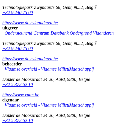
Technologiepark-Zwijnaarde 68
,
Gent
,
9052
,
België
+32 9 240 75 00
https://www.dov.vlaanderen.be
uitgever
Ondersteunend Centrum Databank Ondergrond Vlaanderen
Technologiepark-Zwijnaarde 68
,
Gent
,
9052
,
België
+32 9 240 75 00
https://www.dov.vlaanderen.be
beheerder
Vlaamse overheid - Vlaamse MilieuMaatschappij
Dokter de Moorstraat 24-26
,
Aalst
,
9300
,
België
+32 5 372 62 10
https://www.vmm.be
eigenaar
Vlaamse overheid - Vlaamse MilieuMaatschappij
Dokter de Moorstraat 24-26
,
Aalst
,
9300
,
België
+32 5 372 62 10