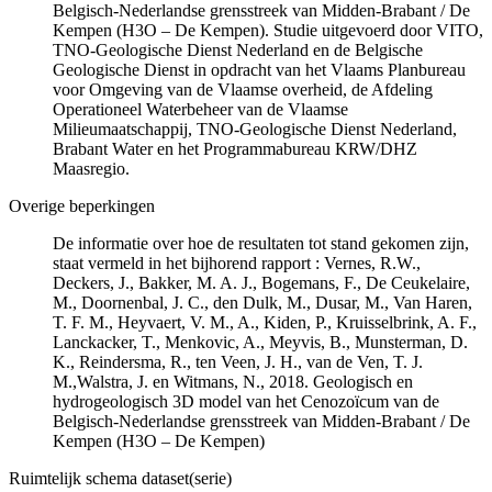
Belgisch-Nederlandse grensstreek van Midden-Brabant / De
Kempen (H3O – De Kempen). Studie uitgevoerd door VITO,
TNO-Geologische Dienst Nederland en de Belgische
Geologische Dienst in opdracht van het Vlaams Planbureau
voor Omgeving van de Vlaamse overheid, de Afdeling
Operationeel Waterbeheer van de Vlaamse
Milieumaatschappij, TNO-Geologische Dienst Nederland,
Brabant Water en het Programmabureau KRW/DHZ
Maasregio.
Overige beperkingen
De informatie over hoe de resultaten tot stand gekomen zijn,
staat vermeld in het bijhorend rapport : Vernes, R.W.,
Deckers, J., Bakker, M. A. J., Bogemans, F., De Ceukelaire,
M., Doornenbal, J. C., den Dulk, M., Dusar, M., Van Haren,
T. F. M., Heyvaert, V. M., A., Kiden, P., Kruisselbrink, A. F.,
Lanckacker, T., Menkovic, A., Meyvis, B., Munsterman, D.
K., Reindersma, R., ten Veen, J. H., van de Ven, T. J.
M.,Walstra, J. en Witmans, N., 2018. Geologisch en
hydrogeologisch 3D model van het Cenozoïcum van de
Belgisch-Nederlandse grensstreek van Midden-Brabant / De
Kempen (H3O – De Kempen)
Ruimtelijk schema dataset(serie)