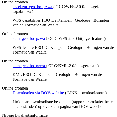
Online bronnen
h3o:kem_geo_bo_pzwa
(
OGC:WFS-2.0.0-http-get-
capabilities
)
WFS-capabilities H3O-De Kempen - Geologie - Boringen
van de Formatie van Waalre
Online bronnen
kem_geo_bo_pzwa
(
OGC:WFS-2.0.0-http-get-feature
)
WFS-feature H3O-De Kempen - Geologie - Boringen van de
Formatie van Waalre
Online bronnen
kem_geo_bo_pzwa
(
GLG:KML-2.0-http-get-map
)
KML H3O-De Kempen - Geologie - Boringen van de
Formatie van Waalre
Online bronnen
Downloaden via DOV-website
(
LINK download-store
)
Link naar downloadbare bestanden (rapport, correlatietabel en
databestanden) op overzichtspagina van DOV-website
Niveau kwaliteitsinformatie