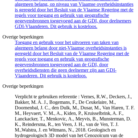
algemeen belang, op niveau van Vlaamse overheidsinstanties
is geregeld door het Besluit van de Vlaamse Regering met de
regels voor toegang en gebruik van geografische
gegevensbronnen toegevoegd aan de GDI, door deelnemers
GDI-Vlaanderen. Dit gebruik is kosteloos.
Overige beperkingen
Toegang en gebruik voor het uitvoeren van taken van
algemeen belang door niet-Vlaamse overheidsinstanties is
geregeld door het Besluit van de Vlaamse Regering met de
regels voor toegang en gebruik van geografische
gegevensbronnen toegevoegd aan de GDI, door
overheidsdiensten die geen deelnemer zijn aan GDI-
Vlaanderen. Dit gebruik is kosteloos.
Overige beperkingen
Verplicht te gebruiken referentie : Vernes, R.W., Deckers, J.,
Bakker, M. A. J., Bogemans, F., De Ceukelaire, M.,
Doornenbal, J. C., den Dulk, M., Dusar, M., Van Haren, T. F.
M., Heyvaert, V. M., A., Kiden, P., Kruisselbrink, A. F.,
Lanckacker, T., Menkovic, A., Meyvis, B., Munsterman, D.
K., Reindersma, R., ten Veen, J. H., van de Ven, T. J.
M.,Walstra, J. en Witmans, N., 2018. Geologisch en
hydrogeologisch 3D model van het Cenozoïcum van de