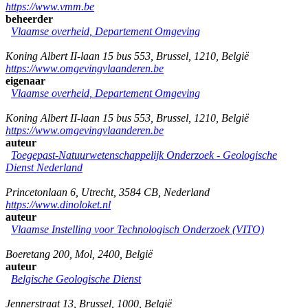
https://www.vmm.be
beheerder
Vlaamse overheid, Departement Omgeving
Koning Albert II-laan 15 bus 553
,
Brussel
,
1210
,
België
https://www.omgevingvlaanderen.be
eigenaar
Vlaamse overheid, Departement Omgeving
Koning Albert II-laan 15 bus 553
,
Brussel
,
1210
,
België
https://www.omgevingvlaanderen.be
auteur
Toegepast-Natuurwetenschappelijk Onderzoek - Geologische
Dienst Nederland
Princetonlaan 6
,
Utrecht
,
3584 CB
,
Nederland
https://www.dinoloket.nl
auteur
Vlaamse Instelling voor Technologisch Onderzoek (VITO)
Boeretang 200
,
Mol
,
2400
,
België
auteur
Belgische Geologische Dienst
Jennerstraat 13
,
Brussel
,
1000
,
België