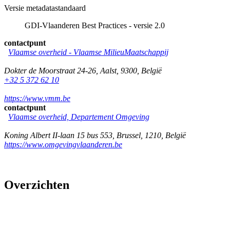
Versie metadatastandaard
GDI-Vlaanderen Best Practices - versie 2.0
contactpunt
Vlaamse overheid - Vlaamse MilieuMaatschappij
Dokter de Moorstraat 24-26
,
Aalst
,
9300
,
België
+32 5 372 62 10
https://www.vmm.be
contactpunt
Vlaamse overheid, Departement Omgeving
Koning Albert II-laan 15 bus 553
,
Brussel
,
1210
,
België
https://www.omgevingvlaanderen.be
Overzichten