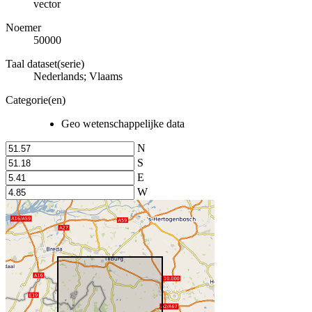
vector
Noemer
50000
Taal dataset(serie)
Nederlands; Vlaams
Categorie(en)
Geo wetenschappelijke data
N
S
E
W