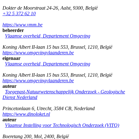
Dokter de Moorstraat 24-26
,
Aalst
,
9300
,
België
+32 5 372 62 10
https://www.vmm.be
beheerder
Vlaamse overheid, Departement Omgeving
Koning Albert II-laan 15 bus 553
,
Brussel
,
1210
,
België
https://www.omgevingvlaanderen.be
eigenaar
Vlaamse overheid, Departement Omgeving
Koning Albert II-laan 15 bus 553
,
Brussel
,
1210
,
België
https://www.omgevingvlaanderen.be
auteur
Toegepast-Natuurwetenschappelijk Onderzoek - Geologische
Dienst Nederland
Princetonlaan 6
,
Utrecht
,
3584 CB
,
Nederland
https://www.dinoloket.nl
auteur
Vlaamse Instelling voor Technologisch Onderzoek (VITO)
Boeretang 200
,
Mol
,
2400
,
België