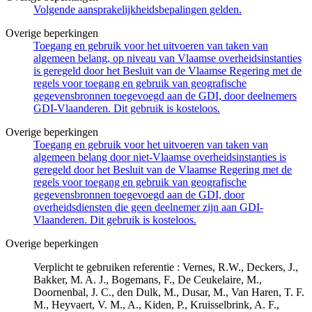
Volgende aansprakelijkheidsbepalingen gelden.
Overige beperkingen
Toegang en gebruik voor het uitvoeren van taken van
algemeen belang, op niveau van Vlaamse overheidsinstanties
is geregeld door het Besluit van de Vlaamse Regering met de
regels voor toegang en gebruik van geografische
gegevensbronnen toegevoegd aan de GDI, door deelnemers
GDI-Vlaanderen. Dit gebruik is kosteloos.
Overige beperkingen
Toegang en gebruik voor het uitvoeren van taken van
algemeen belang door niet-Vlaamse overheidsinstanties is
geregeld door het Besluit van de Vlaamse Regering met de
regels voor toegang en gebruik van geografische
gegevensbronnen toegevoegd aan de GDI, door
overheidsdiensten die geen deelnemer zijn aan GDI-
Vlaanderen. Dit gebruik is kosteloos.
Overige beperkingen
Verplicht te gebruiken referentie : Vernes, R.W., Deckers, J.,
Bakker, M. A. J., Bogemans, F., De Ceukelaire, M.,
Doornenbal, J. C., den Dulk, M., Dusar, M., Van Haren, T. F.
M., Heyvaert, V. M., A., Kiden, P., Kruisselbrink, A. F.,