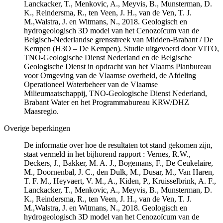
Lanckacker, T., Menkovic, A., Meyvis, B., Munsterman, D.
K., Reindersma, R., ten Veen, J. H., van de Ven, T. J.
M.,Walstra, J. en Witmans, N., 2018. Geologisch en
hydrogeologisch 3D model van het Cenozoïcum van de
Belgisch-Nederlandse grensstreek van Midden-Brabant / De
Kempen (H3O – De Kempen). Studie uitgevoerd door VITO,
TNO-Geologische Dienst Nederland en de Belgische
Geologische Dienst in opdracht van het Vlaams Planbureau
voor Omgeving van de Vlaamse overheid, de Afdeling
Operationeel Waterbeheer van de Vlaamse
Milieumaatschappij, TNO-Geologische Dienst Nederland,
Brabant Water en het Programmabureau KRW/DHZ
Maasregio.
Overige beperkingen
De informatie over hoe de resultaten tot stand gekomen zijn,
staat vermeld in het bijhorend rapport : Vernes, R.W.,
Deckers, J., Bakker, M. A. J., Bogemans, F., De Ceukelaire,
M., Doornenbal, J. C., den Dulk, M., Dusar, M., Van Haren,
T. F. M., Heyvaert, V. M., A., Kiden, P., Kruisselbrink, A. F.,
Lanckacker, T., Menkovic, A., Meyvis, B., Munsterman, D.
K., Reindersma, R., ten Veen, J. H., van de Ven, T. J.
M.,Walstra, J. en Witmans, N., 2018. Geologisch en
hydrogeologisch 3D model van het Cenozoïcum van de