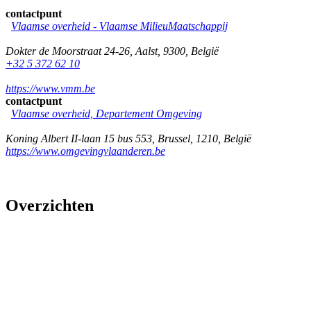
contactpunt
Vlaamse overheid - Vlaamse MilieuMaatschappij
Dokter de Moorstraat 24-26
,
Aalst
,
9300
,
België
+32 5 372 62 10
https://www.vmm.be
contactpunt
Vlaamse overheid, Departement Omgeving
Koning Albert II-laan 15 bus 553
,
Brussel
,
1210
,
België
https://www.omgevingvlaanderen.be
Overzichten