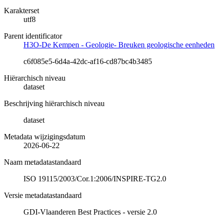
Karakterset
utf8
Parent identificator
H3O-De Kempen - Geologie- Breuken geologische eenheden
c6f085e5-6d4a-42dc-af16-cd87bc4b3485
Hiërarchisch niveau
dataset
Beschrijving hiërarchisch niveau
dataset
Metadata wijzigingsdatum
2026-06-22
Naam metadatastandaard
ISO 19115/2003/Cor.1:2006/INSPIRE-TG2.0
Versie metadatastandaard
GDI-Vlaanderen Best Practices - versie 2.0