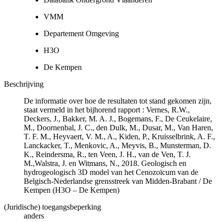
VMM
Departement Omgeving
H3O
De Kempen
Beschrijving
De informatie over hoe de resultaten tot stand gekomen zijn,
staat vermeld in het bijhorend rapport : Vernes, R.W.,
Deckers, J., Bakker, M. A. J., Bogemans, F., De Ceukelaire,
M., Doornenbal, J. C., den Dulk, M., Dusar, M., Van Haren,
T. F. M., Heyvaert, V. M., A., Kiden, P., Kruisselbrink, A. F.,
Lanckacker, T., Menkovic, A., Meyvis, B., Munsterman, D.
K., Reindersma, R., ten Veen, J. H., van de Ven, T. J.
M.,Walstra, J. en Witmans, N., 2018. Geologisch en
hydrogeologisch 3D model van het Cenozoïcum van de
Belgisch-Nederlandse grensstreek van Midden-Brabant / De
Kempen (H3O – De Kempen)
(Juridische) toegangsbeperking
anders