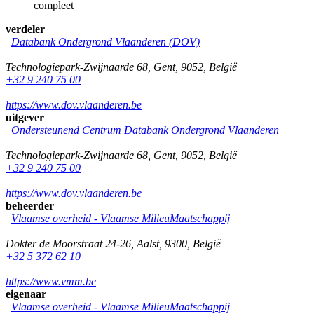
compleet
verdeler
Databank Ondergrond Vlaanderen (DOV)
Technologiepark-Zwijnaarde 68
,
Gent
,
9052
,
België
+32 9 240 75 00
https://www.dov.vlaanderen.be
uitgever
Ondersteunend Centrum Databank Ondergrond Vlaanderen
Technologiepark-Zwijnaarde 68
,
Gent
,
9052
,
België
+32 9 240 75 00
https://www.dov.vlaanderen.be
beheerder
Vlaamse overheid - Vlaamse MilieuMaatschappij
Dokter de Moorstraat 24-26
,
Aalst
,
9300
,
België
+32 5 372 62 10
https://www.vmm.be
eigenaar
Vlaamse overheid - Vlaamse MilieuMaatschappij