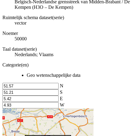
Belgisch-Nederlandse grensstreek van Midden-Brabant / De
Kempen (H3O – De Kempen)
Ruimtelijk schema dataset(serie)
vector
Noemer
50000
Taal dataset(serie)
Nederlands; Vlaams
Categorie(en)
Geo wetenschappelijke data
N
S
E
W