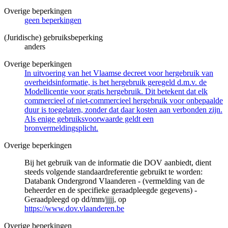
Overige beperkingen
geen beperkingen
(Juridische) gebruiksbeperking
anders
Overige beperkingen
In uitvoering van het Vlaamse decreet voor hergebruik van
overheidsinformatie, is het hergebruik geregeld d.m.v. de
Modellicentie voor gratis hergebruik. Dit betekent dat elk
commercieel of niet-commercieel hergebruik voor onbepaalde
duur is toegelaten, zonder dat daar kosten aan verbonden zijn.
Als enige gebruiksvoorwaarde geldt een
bronvermeldingsplicht.
Overige beperkingen
Bij het gebruik van de informatie die DOV aanbiedt, dient
steeds volgende standaardreferentie gebruikt te worden:
Databank Ondergrond Vlaanderen - (vermelding van de
beheerder en de specifieke geraadpleegde gegevens) -
Geraadpleegd op dd/mm/jjjj, op
https://www.dov.vlaanderen.be
Overige beperkingen