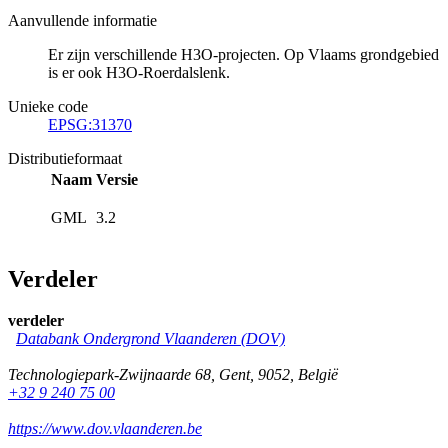
Aanvullende informatie
Er zijn verschillende H3O-projecten. Op Vlaams grondgebied
is er ook H3O-Roerdalslenk.
Unieke code
EPSG:31370
Distributieformaat
Naam
Versie
GML
3.2
Verdeler
verdeler
Databank Ondergrond Vlaanderen (DOV)
Technologiepark-Zwijnaarde 68
,
Gent
,
9052
,
België
+32 9 240 75 00
https://www.dov.vlaanderen.be