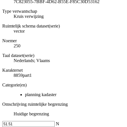
7C823055-7BBF-4D62-B55E-F85C30D53162
Type verwantschap
Kruis verwijzing
Ruimtelijk schema dataset(serie)
vector
Noemer
250
Taal dataset(serie)
Nederlands; Vlaams
Karakterset
8859part1
Categorie(en)
planning kadaster
Omschrijving ruimtelijke begrenzing
Huidige begrenzing
N