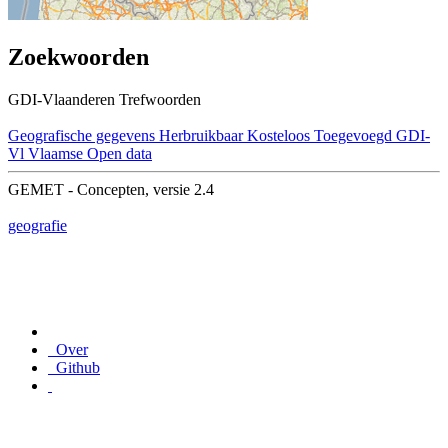
Zoekwoorden
GDI-Vlaanderen Trefwoorden
Geografische gegevens
Herbruikbaar
Kosteloos
Toegevoegd GDI-
Vl
Vlaamse Open data
GEMET - Concepten, versie 2.4
geografie
Over
Github