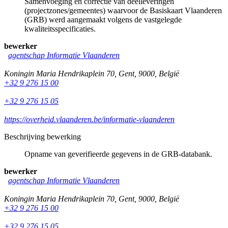
Samenvoeging en correctie van deelleveringen
(projectzones/gemeentes) waarvoor de Basiskaart Vlaanderen
(GRB) werd aangemaakt volgens de vastgelegde
kwaliteitsspecificaties.
bewerker
agentschap Informatie Vlaanderen
Koningin Maria Hendrikaplein 70
,
Gent
,
9000
,
België
+32 9 276 15 00
+32 9 276 15 05
https://overheid.vlaanderen.be/informatie-vlaanderen
Beschrijving bewerking
Opname van geverifieerde gegevens in de GRB-databank.
bewerker
agentschap Informatie Vlaanderen
Koningin Maria Hendrikaplein 70
,
Gent
,
9000
,
België
+32 9 276 15 00
+32 9 276 15 05