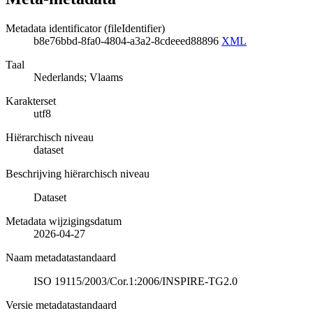
Metadata identificator (fileIdentifier)
b8e76bbd-8fa0-4804-a3a2-8cdeeed88896
XML
Taal
Nederlands; Vlaams
Karakterset
utf8
Hiërarchisch niveau
dataset
Beschrijving hiërarchisch niveau
Dataset
Metadata wijzigingsdatum
2026-04-27
Naam metadatastandaard
ISO 19115/2003/Cor.1:2006/INSPIRE-TG2.0
Versie metadatastandaard