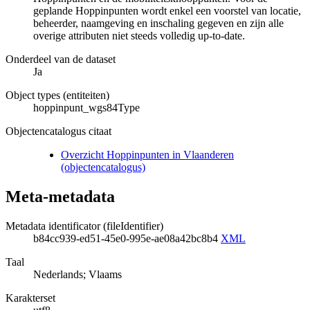
geplande Hoppinpunten wordt enkel een voorstel van locatie,
beheerder, naamgeving en inschaling gegeven en zijn alle
overige attributen niet steeds volledig up-to-date.
Onderdeel van de dataset
Ja
Object types (entiteiten)
hoppinpunt_wgs84Type
Objectencatalogus citaat
Overzicht Hoppinpunten in Vlaanderen
(objectencatalogus)
Meta-metadata
Metadata identificator (fileIdentifier)
b84cc939-ed51-45e0-995e-ae08a42bc8b4
XML
Taal
Nederlands; Vlaams
Karakterset