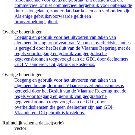
commercieel of niet-commercieel hergebruik voor onbepaalde
duur is toegelaten, zonder dat daar kosten aan verbonden zijn.
Als enige gebruiksvoorwaarde geldt een
bronvermeldingsplicht.
Overige beperkingen
Toegang en gebruik voor het uitvoeren van taken van
algemeen belang, op niveau van Vlaamse overheidsinstanties
is geregeld door het Besluit van de Vlaamse Regering met de
regels voor toegang en gebruik van geografische
gegevensbronnen toegevoegd aan de GDI, door deelnemers
GDI-Vlaanderen. Dit gebruik is kosteloos.
Overige beperkingen
Toegang en gebruik voor het uitvoeren van taken van
algemeen belang door niet-Vlaamse overheidsinstanties is
geregeld door het Besluit van de Vlaamse Regering met de
regels voor toegang en gebruik van geografische
gegevensbronnen toegevoegd aan de GDI, door
overheidsdiensten die geen deelnemer zijn aan GDI-
Vlaanderen. Dit gebruik is kosteloos.
Ruimtelijk schema dataset(serie)
vector