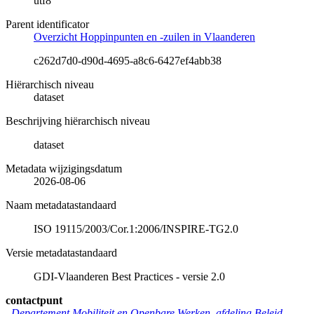
utf8
Parent identificator
Overzicht Hoppinpunten en -zuilen in Vlaanderen
c262d7d0-d90d-4695-a8c6-6427ef4abb38
Hiërarchisch niveau
dataset
Beschrijving hiërarchisch niveau
dataset
Metadata wijzigingsdatum
2026-08-06
Naam metadatastandaard
ISO 19115/2003/Cor.1:2006/INSPIRE-TG2.0
Versie metadatastandaard
GDI-Vlaanderen Best Practices - versie 2.0
contactpunt
Departement Mobiliteit en Openbare Werken, afdeling Beleid