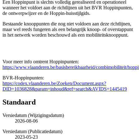
Een Hoppinpunt is slechts volledig gerealiseerd en operationeel
wanneer het voldoet aan de richtlijnen uit het BVR Hoppinpunten,
de ontwerpwijzer en de Hoppin-huisstijlgids.
Bestaande knooppunten die nog niet voldoen aan deze richtlijnen,
maar wel reeds fungeren als een belangrijk knoop- of overstappunt
in het netwerk worden beschouwd als een mobiliteitsknooppunt.
Voor meer info omtrent Hoppinpunten:
https://www.vlaanderen.be/basisbereikbaarheid/combimobiliteit/hopp
BVR-Hoppinpunten:
https://codex.vlaanderen.be/Zoeken/Document.aspx?
DID=1036828&param=inhoud&ref=search&AVIDS=1445419
Standaard
Versiedatum (Wijzigingsdatum)
2026-08-06
Versiedatum (Publicatiedatum)
2023-05-23