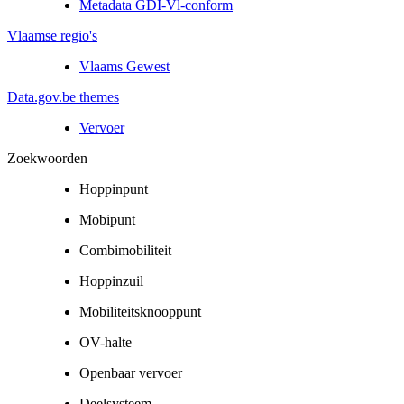
Metadata GDI-Vl-conform
Vlaamse regio's
Vlaams Gewest
Data.gov.be themes
Vervoer
Zoekwoorden
Hoppinpunt
Mobipunt
Combimobiliteit
Hoppinzuil
Mobiliteitsknooppunt
OV-halte
Openbaar vervoer
Deelsysteem