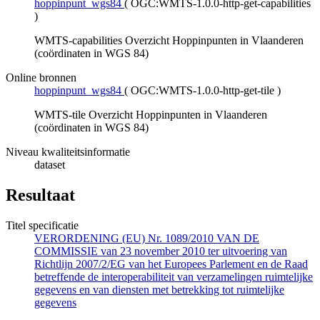
hoppinpunt_wgs84
(
OGC:WMTS-1.0.0-http-get-capabilities
)
WMTS-capabilities Overzicht Hoppinpunten in Vlaanderen
(coördinaten in WGS 84)
Online bronnen
hoppinpunt_wgs84
(
OGC:WMTS-1.0.0-http-get-tile
)
WMTS-tile Overzicht Hoppinpunten in Vlaanderen
(coördinaten in WGS 84)
Niveau kwaliteitsinformatie
dataset
Resultaat
Titel specificatie
VERORDENING (EU) Nr. 1089/2010 VAN DE
COMMISSIE van 23 november 2010 ter uitvoering van
Richtlijn 2007/2/EG van het Europees Parlement en de Raad
betreffende de interoperabiliteit van verzamelingen ruimtelijke
gegevens en van diensten met betrekking tot ruimtelijke
gegevens