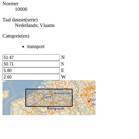
Noemer
10000
Taal dataset(serie)
Nederlands; Vlaams
Categorie(en)
transport
N
S
E
W