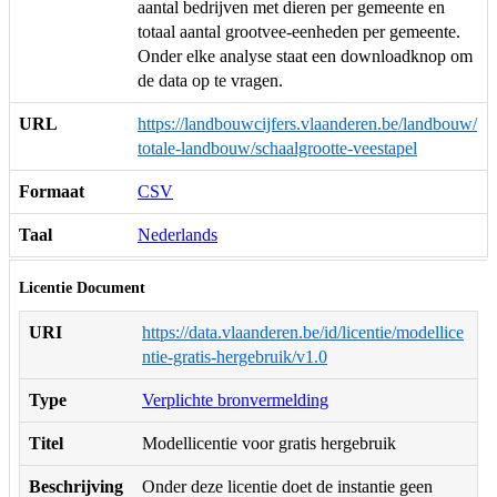
aantal bedrijven met dieren per gemeente en
totaal aantal grootvee-eenheden per gemeente.
Onder elke analyse staat een downloadknop om
de data op te vragen.
URL
https://landbouwcijfers.vlaanderen.be/landbouw/
totale-landbouw/schaalgrootte-veestapel
Formaat
CSV
Taal
Nederlands
Licentie Document
URI
https://data.vlaanderen.be/id/licentie/modellice
ntie-gratis-hergebruik/v1.0
Type
Verplichte bronvermelding
Titel
Modellicentie voor gratis hergebruik
Beschrijving
Onder deze licentie doet de instantie geen