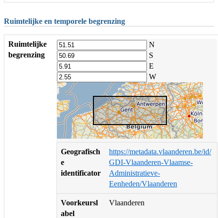
Ruimtelijke en temporele begrenzing
Ruimtelijke
N
begrenzing
S
E
W
Geografisch
https://metadata.vlaanderen.be/id/
e
GDI-Vlaanderen-Vlaamse-
identificator
Administratieve-
Eenheden/Vlaanderen
Voorkeursl
Vlaanderen
abel