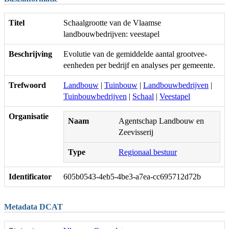
Titel
Schaalgrootte van de Vlaamse
landbouwbedrijven: veestapel
Beschrijving
Evolutie van de gemiddelde aantal grootvee-
eenheden per bedrijf en analyses per gemeente.
Trefwoord
Landbouw
|
Tuinbouw
|
Landbouwbedrijven
|
Tuinbouwbedrijven
|
Schaal
|
Veestapel
Organisatie
Naam
Agentschap Landbouw en
Zeevisserij
Type
Regionaal bestuur
Identificator
605b0543-4eb5-4be3-a7ea-cc695712d72b
Metadata DCAT