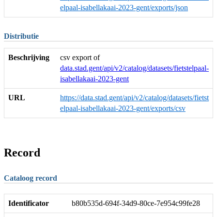
elpaal-isabellakaai-2023-gent/exports/json
Distributie
Beschrijving
csv export of
data.stad.gent/api/v2/catalog/datasets/fietstelpaal-
isabellakaai-2023-gent
URL
https://data.stad.gent/api/v2/catalog/datasets/fietst
elpaal-isabellakaai-2023-gent/exports/csv
Record
Cataloog record
Identificator
b80b535d-694f-34d9-80ce-7e954c99fe28