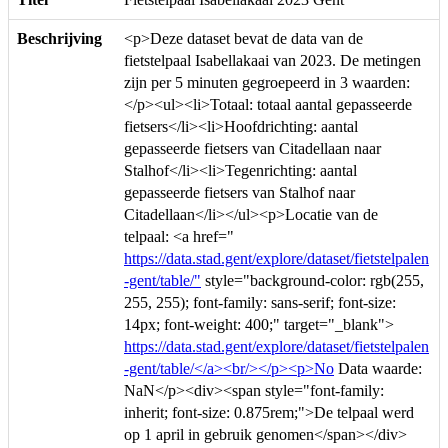
Beschrijving
<p>Deze dataset bevat de data van de
fietstelpaal Isabellakaai van 2023. De metingen
zijn per 5 minuten gegroepeerd in 3 waarden:
</p><ul><li>Totaal: totaal aantal gepasseerde
fietsers</li><li>Hoofdrichting: aantal
gepasseerde fietsers van Citadellaan naar
Stalhof</li><li>Tegenrichting: aantal
gepasseerde fietsers van Stalhof naar
Citadellaan</li></ul><p>Locatie van de
telpaal: <a href="
https://data.stad.gent/explore/dataset/fietstelpalen
-gent/table/"
style="background-color: rgb(255,
255, 255); font-family: sans-serif; font-size:
14px; font-weight: 400;" target="_blank">
https://data.stad.gent/explore/dataset/fietstelpalen
-gent/table/</a><br/></p><p>No
Data waarde:
NaN</p><div><span style="font-family:
inherit; font-size: 0.875rem;">De telpaal werd
op 1 april in gebruik genomen</span></div>