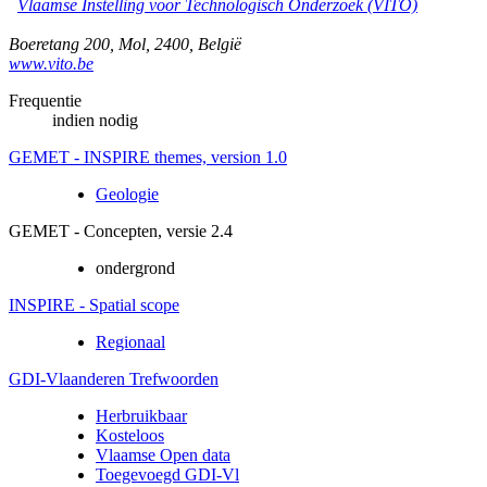
Vlaamse Instelling voor Technologisch Onderzoek (VITO)
Boeretang 200
,
Mol
,
2400
,
België
www.vito.be
Frequentie
indien nodig
GEMET - INSPIRE themes, version 1.0
Geologie
GEMET - Concepten, versie 2.4
ondergrond
INSPIRE - Spatial scope
Regionaal
GDI-Vlaanderen Trefwoorden
Herbruikbaar
Kosteloos
Vlaamse Open data
Toegevoegd GDI-Vl