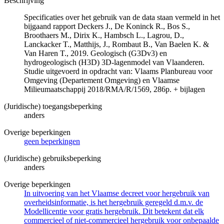
Beschrijving
Specificaties over het gebruik van de data staan vermeld in het
bijgaand rapport Deckers J., De Koninck R., Bos S.,
Broothaers M., Dirix K., Hambsch L., Lagrou, D.,
Lanckacker T., Matthijs, J., Rombaut B., Van Baelen K. &
Van Haren T., 2019. Geologisch (G3Dv3) en
hydrogeologisch (H3D) 3D-lagenmodel van Vlaanderen.
Studie uitgevoerd in opdracht van: Vlaams Planbureau voor
Omgeving (Departement Omgeving) en Vlaamse
Milieumaatschappij 2018/RMA/R/1569, 286p. + bijlagen
(Juridische) toegangsbeperking
anders
Overige beperkingen
geen beperkingen
(Juridische) gebruiksbeperking
anders
Overige beperkingen
In uitvoering van het Vlaamse decreet voor hergebruik van
overheidsinformatie, is het hergebruik geregeld d.m.v. de
Modellicentie voor gratis hergebruik. Dit betekent dat elk
commercieel of niet-commercieel hergebruik voor onbepaalde