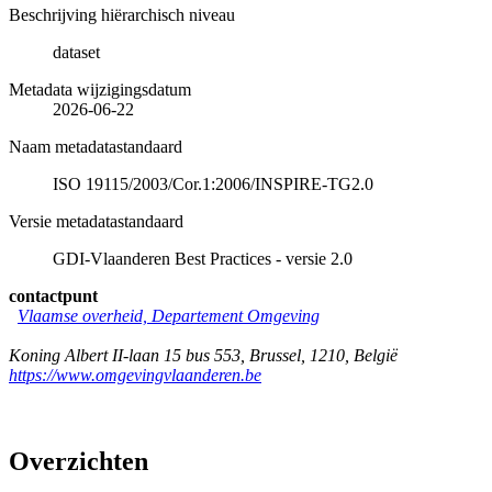
Beschrijving hiërarchisch niveau
dataset
Metadata wijzigingsdatum
2026-06-22
Naam metadatastandaard
ISO 19115/2003/Cor.1:2006/INSPIRE-TG2.0
Versie metadatastandaard
GDI-Vlaanderen Best Practices - versie 2.0
contactpunt
Vlaamse overheid, Departement Omgeving
Koning Albert II-laan 15 bus 553
,
Brussel
,
1210
,
België
https://www.omgevingvlaanderen.be
Overzichten