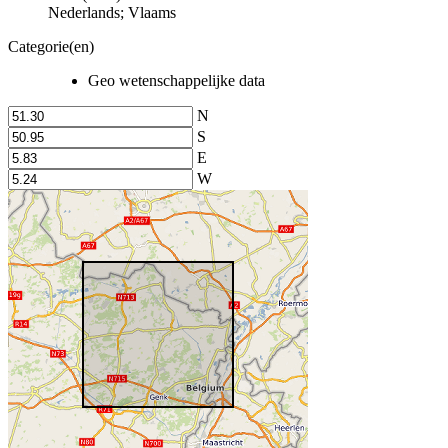
Nederlands; Vlaams
Categorie(en)
Geo wetenschappelijke data
N
S
E
W