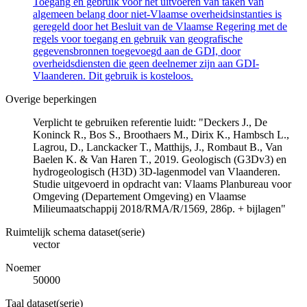
Toegang en gebruik voor het uitvoeren van taken van
algemeen belang door niet-Vlaamse overheidsinstanties is
geregeld door het Besluit van de Vlaamse Regering met de
regels voor toegang en gebruik van geografische
gegevensbronnen toegevoegd aan de GDI, door
overheidsdiensten die geen deelnemer zijn aan GDI-
Vlaanderen. Dit gebruik is kosteloos.
Overige beperkingen
Verplicht te gebruiken referentie luidt: "Deckers J., De
Koninck R., Bos S., Broothaers M., Dirix K., Hambsch L.,
Lagrou, D., Lanckacker T., Matthijs, J., Rombaut B., Van
Baelen K. & Van Haren T., 2019. Geologisch (G3Dv3) en
hydrogeologisch (H3D) 3D-lagenmodel van Vlaanderen.
Studie uitgevoerd in opdracht van: Vlaams Planbureau voor
Omgeving (Departement Omgeving) en Vlaamse
Milieumaatschappij 2018/RMA/R/1569, 286p. + bijlagen"
Ruimtelijk schema dataset(serie)
vector
Noemer
50000
Taal dataset(serie)