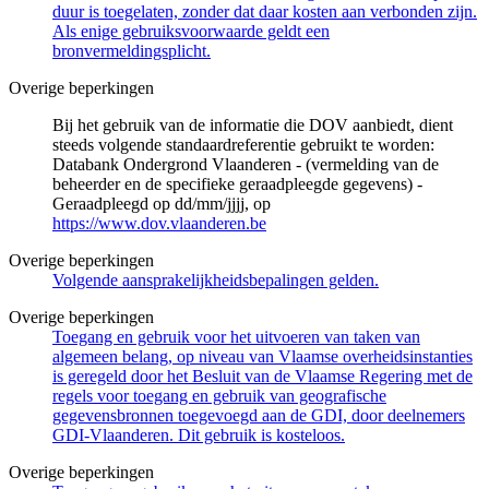
duur is toegelaten, zonder dat daar kosten aan verbonden zijn.
Als enige gebruiksvoorwaarde geldt een
bronvermeldingsplicht.
Overige beperkingen
Bij het gebruik van de informatie die DOV aanbiedt, dient
steeds volgende standaardreferentie gebruikt te worden:
Databank Ondergrond Vlaanderen - (vermelding van de
beheerder en de specifieke geraadpleegde gegevens) -
Geraadpleegd op dd/mm/jjjj, op
https://www.dov.vlaanderen.be
Overige beperkingen
Volgende aansprakelijkheidsbepalingen gelden.
Overige beperkingen
Toegang en gebruik voor het uitvoeren van taken van
algemeen belang, op niveau van Vlaamse overheidsinstanties
is geregeld door het Besluit van de Vlaamse Regering met de
regels voor toegang en gebruik van geografische
gegevensbronnen toegevoegd aan de GDI, door deelnemers
GDI-Vlaanderen. Dit gebruik is kosteloos.
Overige beperkingen