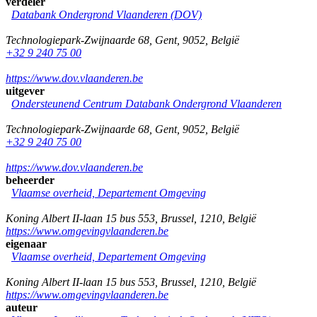
verdeler
Databank Ondergrond Vlaanderen (DOV)
Technologiepark-Zwijnaarde 68
,
Gent
,
9052
,
België
+32 9 240 75 00
https://www.dov.vlaanderen.be
uitgever
Ondersteunend Centrum Databank Ondergrond Vlaanderen
Technologiepark-Zwijnaarde 68
,
Gent
,
9052
,
België
+32 9 240 75 00
https://www.dov.vlaanderen.be
beheerder
Vlaamse overheid, Departement Omgeving
Koning Albert II-laan 15 bus 553
,
Brussel
,
1210
,
België
https://www.omgevingvlaanderen.be
eigenaar
Vlaamse overheid, Departement Omgeving
Koning Albert II-laan 15 bus 553
,
Brussel
,
1210
,
België
https://www.omgevingvlaanderen.be
auteur