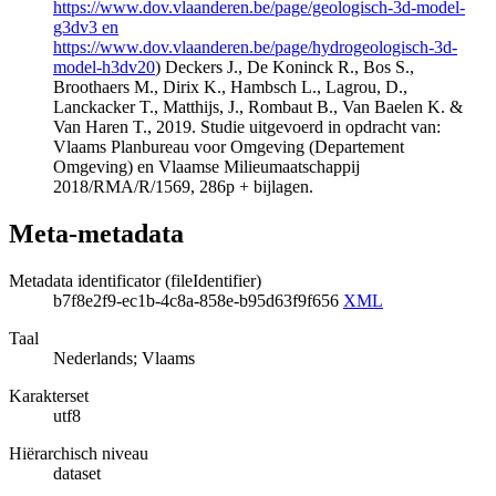
https://www.dov.vlaanderen.be/page/geologisch-3d-model-
g3dv3 en
https://www.dov.vlaanderen.be/page/hydrogeologisch-3d-
model-h3dv20
) Deckers J., De Koninck R., Bos S.,
Broothaers M., Dirix K., Hambsch L., Lagrou, D.,
Lanckacker T., Matthijs, J., Rombaut B., Van Baelen K. &
Van Haren T., 2019. Studie uitgevoerd in opdracht van:
Vlaams Planbureau voor Omgeving (Departement
Omgeving) en Vlaamse Milieumaatschappij
2018/RMA/R/1569, 286p + bijlagen.
Meta-metadata
Metadata identificator (fileIdentifier)
b7f8e2f9-ec1b-4c8a-858e-b95d63f9f656
XML
Taal
Nederlands; Vlaams
Karakterset
utf8
Hiërarchisch niveau
dataset