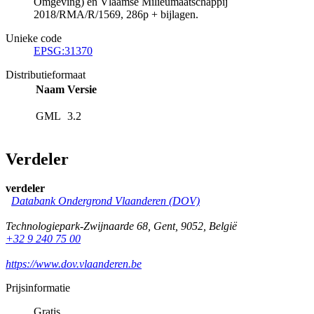
Omgeving) en Vlaamse Milieumaatschappij
2018/RMA/R/1569, 286p + bijlagen.
Unieke code
EPSG:31370
Distributieformaat
Naam
Versie
GML
3.2
Verdeler
verdeler
Databank Ondergrond Vlaanderen (DOV)
Technologiepark-Zwijnaarde 68
,
Gent
,
9052
,
België
+32 9 240 75 00
https://www.dov.vlaanderen.be
Prijsinformatie
Gratis