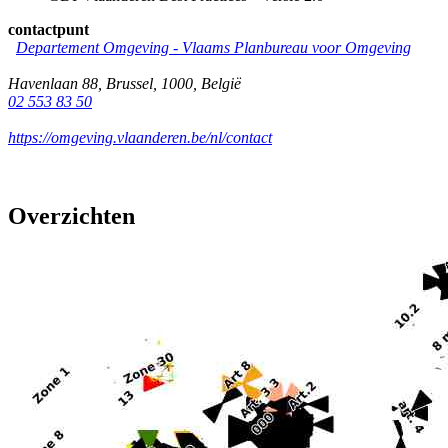
contactpunt
Departement Omgeving - Vlaams Planbureau voor Omgeving
Havenlaan 88
,
Brussel
,
1000
,
België
02 553 83 50
https://omgeving.vlaanderen.be/nl/contact
Overzichten