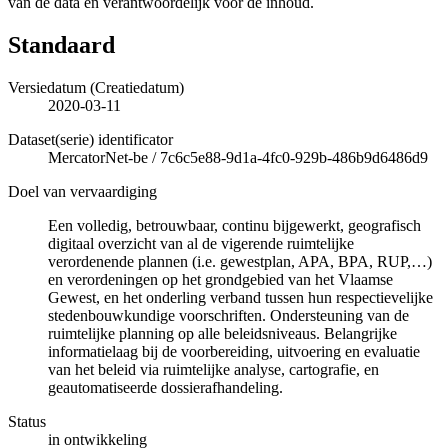
van de data en verantwoordelijk voor de inhoud.
Standaard
Versiedatum (Creatiedatum)
2020-03-11
Dataset(serie) identificator
MercatorNet-be
/
7c6c5e88-9d1a-4fc0-929b-486b9d6486d9
Doel van vervaardiging
Een volledig, betrouwbaar, continu bijgewerkt, geografisch
digitaal overzicht van al de vigerende ruimtelijke
verordenende plannen (i.e. gewestplan, APA, BPA, RUP,…)
en verordeningen op het grondgebied van het Vlaamse
Gewest, en het onderling verband tussen hun respectievelijke
stedenbouwkundige voorschriften. Ondersteuning van de
ruimtelijke planning op alle beleidsniveaus. Belangrijke
informatielaag bij de voorbereiding, uitvoering en evaluatie
van het beleid via ruimtelijke analyse, cartografie, en
geautomatiseerde dossierafhandeling.
Status
in ontwikkeling