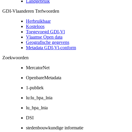
Landgebruik
GDI-Vlaanderen Trefwoorden
Herbruikbaar
Kosteloos
Toegevoegd GDI-Vl
Vlaamse Open data
Geografische gegevens
Metadata GDI-Vl-conform
Zoekwoorden
MercatorNet
OpenbareMetadata
1-publiek
lu:lu_bpa_lnia
lu_bpa_lnia
DSI
stedenbouwkundige informatie