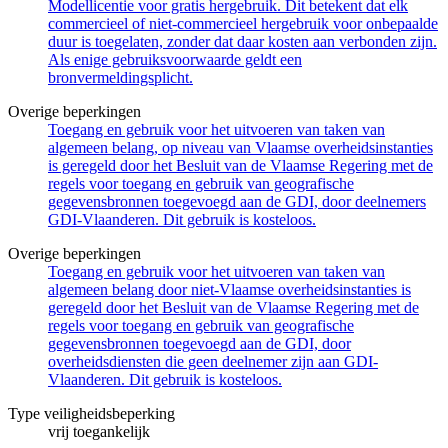
Modellicentie voor gratis hergebruik. Dit betekent dat elk
commercieel of niet-commercieel hergebruik voor onbepaalde
duur is toegelaten, zonder dat daar kosten aan verbonden zijn.
Als enige gebruiksvoorwaarde geldt een
bronvermeldingsplicht.
Overige beperkingen
Toegang en gebruik voor het uitvoeren van taken van
algemeen belang, op niveau van Vlaamse overheidsinstanties
is geregeld door het Besluit van de Vlaamse Regering met de
regels voor toegang en gebruik van geografische
gegevensbronnen toegevoegd aan de GDI, door deelnemers
GDI-Vlaanderen. Dit gebruik is kosteloos.
Overige beperkingen
Toegang en gebruik voor het uitvoeren van taken van
algemeen belang door niet-Vlaamse overheidsinstanties is
geregeld door het Besluit van de Vlaamse Regering met de
regels voor toegang en gebruik van geografische
gegevensbronnen toegevoegd aan de GDI, door
overheidsdiensten die geen deelnemer zijn aan GDI-
Vlaanderen. Dit gebruik is kosteloos.
Type veiligheidsbeperking
vrij toegankelijk