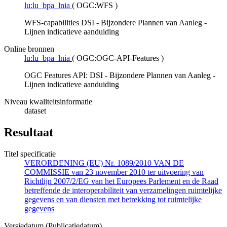
lu:lu_bpa_lnia
(
OGC:WFS
)
WFS-capabilities DSI - Bijzondere Plannen van Aanleg -
Lijnen indicatieve aanduiding
Online bronnen
lu:lu_bpa_lnia
(
OGC:OGC-API-Features
)
OGC Features API: DSI - Bijzondere Plannen van Aanleg -
Lijnen indicatieve aanduiding
Niveau kwaliteitsinformatie
dataset
Resultaat
Titel specificatie
VERORDENING (EU) Nr. 1089/2010 VAN DE
COMMISSIE van 23 november 2010 ter uitvoering van
Richtlijn 2007/2/EG van het Europees Parlement en de Raad
betreffende de interoperabiliteit van verzamelingen ruimtelijke
gegevens en van diensten met betrekking tot ruimtelijke
gegevens
Versiedatum (Publicatiedatum)