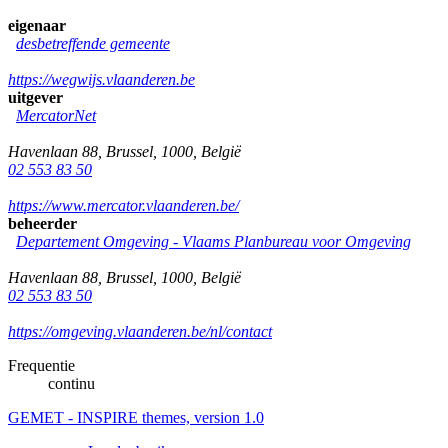
eigenaar
desbetreffende gemeente
https://wegwijs.vlaanderen.be
uitgever
MercatorNet
Havenlaan 88
,
Brussel
,
1000
,
België
02 553 83 50
https://www.mercator.vlaanderen.be/
beheerder
Departement Omgeving - Vlaams Planbureau voor Omgeving
Havenlaan 88
,
Brussel
,
1000
,
België
02 553 83 50
https://omgeving.vlaanderen.be/nl/contact
Frequentie
continu
GEMET - INSPIRE themes, version 1.0