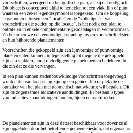
voorschriften, weergeeft op het grafische plan, als zij dat nodig acht.
Dit object is conceptueel altijd te herleiden tot een vlak, lijn of punt,
waaraan een zeker legendesymbool is toegekend. Om de koppeling
te garanderen tussen een “locatie” en de “volledige set van
voorschriften die gelden op die locatie”, is het nodig een plan te
ontrafelen in enkele complementaire geodatalagen in vectorformaat.
Zo bekomen we een eenduidige koppeling tussen voorschriftteksten
en hun bijhorende planelementen.
Voorschriften die gekoppeld zijn aan lijnvormige of puntvormige
planelementen kunnen, in tegenstelling tot diegene die gekoppeld
zijn aan vlakken, nooit onderliggende planelementen bedekken, in
die zin dat ze die vervangen.
In een plan kunnen stedenbouwkundige voorschriften toegevoegd
worden die van toepassing zijn op een gebied, lijn of plek die de
opmaker van het plan niet geometrisch nauwkeurig wil bepalen. Dit
zijn de zogenaamde indicatieve aanduidingen. Er bestaan 3 types
van indicatieve aanduidingen: punten, lijnen en overdrukken.
De planelementen zijn in deze dataset beschikbaar voor zover ze al
zijn opgeladen door het betreffende gemeentebestuur, dat eigenaar is