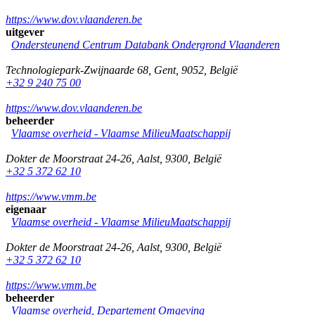
https://www.dov.vlaanderen.be
uitgever
Ondersteunend Centrum Databank Ondergrond Vlaanderen
Technologiepark-Zwijnaarde 68
,
Gent
,
9052
,
België
+32 9 240 75 00
https://www.dov.vlaanderen.be
beheerder
Vlaamse overheid - Vlaamse MilieuMaatschappij
Dokter de Moorstraat 24-26
,
Aalst
,
9300
,
België
+32 5 372 62 10
https://www.vmm.be
eigenaar
Vlaamse overheid - Vlaamse MilieuMaatschappij
Dokter de Moorstraat 24-26
,
Aalst
,
9300
,
België
+32 5 372 62 10
https://www.vmm.be
beheerder
Vlaamse overheid, Departement Omgeving