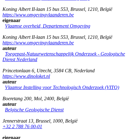
Koning Albert II-laan 15 bus 553
,
Brussel
,
1210
,
België
https://www.omgevingvlaanderen.be
eigenaar
Vlaamse overheid, Departement Omgeving
Koning Albert II-laan 15 bus 553
,
Brussel
,
1210
,
België
https://www.omgevingvlaanderen.be
auteur
Toegepast-Natuurwetenschappelijk Onderzoek - Geologische
Dienst Nederland
Princetonlaan 6
,
Utrecht
,
3584 CB
,
Nederland
https://www.dinoloket.nl
auteur
Vlaamse Instelling voor Technologisch Onderzoek (VITO)
Boeretang 200
,
Mol
,
2400
,
België
auteur
Belgische Geologische Dienst
Jennerstraat 13
,
Brussel
,
1000
,
België
+32 2 788 76 00-01
eigenaar