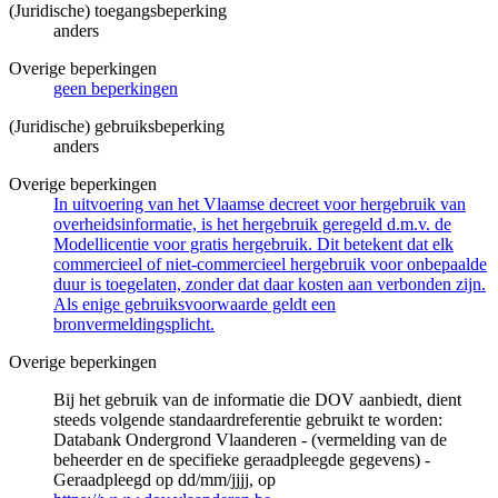
(Juridische) toegangsbeperking
anders
Overige beperkingen
geen beperkingen
(Juridische) gebruiksbeperking
anders
Overige beperkingen
In uitvoering van het Vlaamse decreet voor hergebruik van
overheidsinformatie, is het hergebruik geregeld d.m.v. de
Modellicentie voor gratis hergebruik. Dit betekent dat elk
commercieel of niet-commercieel hergebruik voor onbepaalde
duur is toegelaten, zonder dat daar kosten aan verbonden zijn.
Als enige gebruiksvoorwaarde geldt een
bronvermeldingsplicht.
Overige beperkingen
Bij het gebruik van de informatie die DOV aanbiedt, dient
steeds volgende standaardreferentie gebruikt te worden:
Databank Ondergrond Vlaanderen - (vermelding van de
beheerder en de specifieke geraadpleegde gegevens) -
Geraadpleegd op dd/mm/jjjj, op