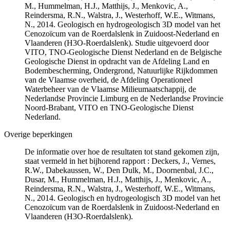
M., Hummelman, H.J., Matthijs, J., Menkovic, A.,
Reindersma, R.N., Walstra, J., Westerhoff, W.E., Witmans,
N., 2014. Geologisch en hydrogeologisch 3D model van het
Cenozoïcum van de Roerdalslenk in Zuidoost-Nederland en
Vlaanderen (H3O-Roerdalslenk). Studie uitgevoerd door
VITO, TNO-Geologische Dienst Nederland en de Belgische
Geologische Dienst in opdracht van de Afdeling Land en
Bodembescherming, Ondergrond, Natuurlijke Rijkdommen
van de Vlaamse overheid, de Afdeling Operationeel
Waterbeheer van de Vlaamse Milieumaatschappij, de
Nederlandse Provincie Limburg en de Nederlandse Provincie
Noord-Brabant, VITO en TNO-Geologische Dienst
Nederland.
Overige beperkingen
De informatie over hoe de resultaten tot stand gekomen zijn,
staat vermeld in het bijhorend rapport : Deckers, J., Vernes,
R.W., Dabekaussen, W., Den Dulk, M., Doornenbal, J.C.,
Dusar, M., Hummelman, H.J., Matthijs, J., Menkovic, A.,
Reindersma, R.N., Walstra, J., Westerhoff, W.E., Witmans,
N., 2014. Geologisch en hydrogeologisch 3D model van het
Cenozoïcum van de Roerdalslenk in Zuidoost-Nederland en
Vlaanderen (H3O-Roerdalslenk).