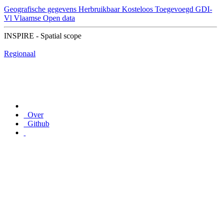
Geografische gegevens
Herbruikbaar
Kosteloos
Toegevoegd GDI-
Vl
Vlaamse Open data
INSPIRE - Spatial scope
Regionaal
Over
Github