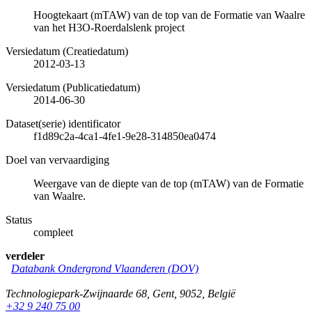
Hoogtekaart (mTAW) van de top van de Formatie van Waalre
van het H3O-Roerdalslenk project
Versiedatum (Creatiedatum)
2012-03-13
Versiedatum (Publicatiedatum)
2014-06-30
Dataset(serie) identificator
f1d89c2a-4ca1-4fe1-9e28-314850ea0474
Doel van vervaardiging
Weergave van de diepte van de top (mTAW) van de Formatie
van Waalre.
Status
compleet
verdeler
Databank Ondergrond Vlaanderen (DOV)
Technologiepark-Zwijnaarde 68
,
Gent
,
9052
,
België
+32 9 240 75 00