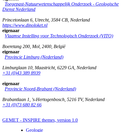
Toegepast-Natuurwetenschappelijk Onderzoek - Geologische
Dienst Nederland
Princetonlaan 6
,
Utrecht
,
3584 CB
,
Nederland
https://www.dinoloket.nl
eigenaar
Vlaamse Instelling voor Technologisch Onderzoek (VITO)
Boeretang 200
,
Mol
,
2400
,
België
eigenaar
Provincie Limburg (Nederland)
Limburglaan 10
,
Maastricht
,
6229 GA
,
Nederland
+31 (0)43 389 8939
eigenaar
Provincie Noord-Brabant (Nederland)
Brabantlaan 1
,
's-Hertogenbosch
,
5216 TV
,
Nederland
+31 (0)73 680 82 66
GEMET - INSPIRE themes, version 1.0
Geologie