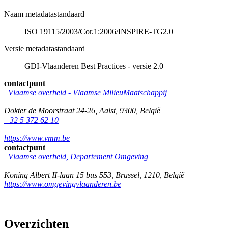
Naam metadatastandaard
ISO 19115/2003/Cor.1:2006/INSPIRE-TG2.0
Versie metadatastandaard
GDI-Vlaanderen Best Practices - versie 2.0
contactpunt
Vlaamse overheid - Vlaamse MilieuMaatschappij
Dokter de Moorstraat 24-26
,
Aalst
,
9300
,
België
+32 5 372 62 10
https://www.vmm.be
contactpunt
Vlaamse overheid, Departement Omgeving
Koning Albert II-laan 15 bus 553
,
Brussel
,
1210
,
België
https://www.omgevingvlaanderen.be
Overzichten