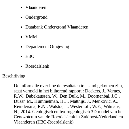
Vlaanderen
Ondergrond
Databank Ondergrond Vlaanderen
VMM
Departement Omgeving
H3O
Roerdalslenk
Beschrijving
De informatie over hoe de resultaten tot stand gekomen zijn,
staat vermeld in het bijhorend rapport : Deckers, J., Vernes,
R.W., Dabekaussen, W., Den Dulk, M., Doornenbal, J.C.,
Dusar, M., Hummelman, H.J., Matthijs, J., Menkovic, A.,
Reindersma, R.N., Walstra, J., Westerhoff, W.E., Witmans,
N., 2014. Geologisch en hydrogeologisch 3D model van het
Cenozoïcum van de Roerdalslenk in Zuidoost-Nederland en
Vlaanderen (H3O-Roerdalslenk).