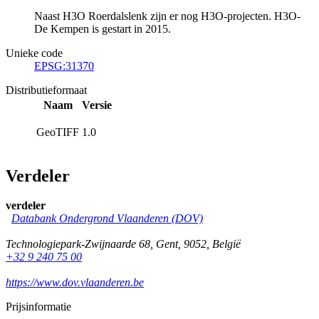
Naast H3O Roerdalslenk zijn er nog H3O-projecten. H3O-
De Kempen is gestart in 2015.
Unieke code
EPSG:31370
Distributieformaat
Naam
Versie
GeoTIFF
1.0
Verdeler
verdeler
Databank Ondergrond Vlaanderen (DOV)
Technologiepark-Zwijnaarde 68
,
Gent
,
9052
,
België
+32 9 240 75 00
https://www.dov.vlaanderen.be
Prijsinformatie