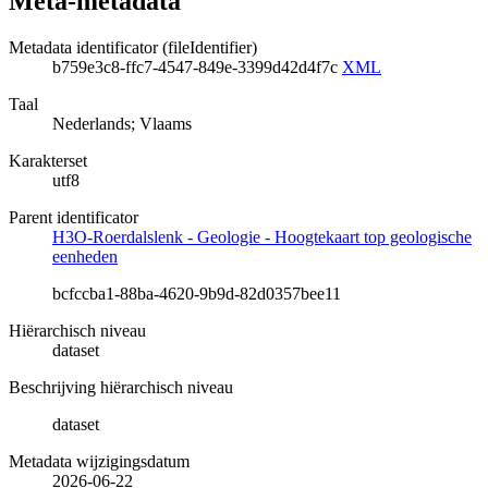
Meta-metadata
Metadata identificator (fileIdentifier)
b759e3c8-ffc7-4547-849e-3399d42d4f7c
XML
Taal
Nederlands; Vlaams
Karakterset
utf8
Parent identificator
H3O-Roerdalslenk - Geologie - Hoogtekaart top geologische
eenheden
bcfccba1-88ba-4620-9b9d-82d0357bee11
Hiërarchisch niveau
dataset
Beschrijving hiërarchisch niveau
dataset
Metadata wijzigingsdatum
2026-06-22