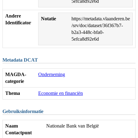
5efca8d92e6d
Andere
Notatie
https://metadata.vlaanderen.be
Identificator
/srv/doc/dataset/36f367b7-
b2a3-448c-bfa0-
5efca8d92e6d
Metadata DCAT
MAGDA-
Onderneming
categorie
Thema
Economie en financiën
Gebruiksinformatie
Naam
Nationale Bank van België
Contactpunt