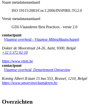
Naam metadatastandaard
ISO 19115/2003/Cor.1:2006/INSPIRE-TG2.0
Versie metadatastandaard
GDI-Vlaanderen Best Practices - versie 2.0
contactpunt
Vlaamse overheid - Vlaamse MilieuMaatschappij
Dokter de Moorstraat 24-26
,
Aalst
,
9300
,
België
+32 5 372 62 10
https://www.vmm.be
contactpunt
Vlaamse overheid, Departement Omgeving
Koning Albert II-laan 15 bus 553
,
Brussel
,
1210
,
België
https://www.omgevingvlaanderen.be
Overzichten