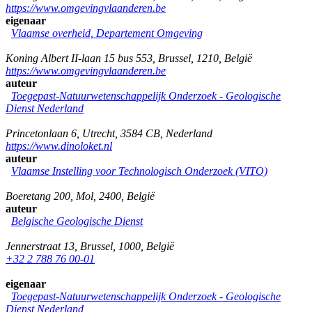
https://www.omgevingvlaanderen.be
eigenaar
Vlaamse overheid, Departement Omgeving
Koning Albert II-laan 15 bus 553
,
Brussel
,
1210
,
België
https://www.omgevingvlaanderen.be
auteur
Toegepast-Natuurwetenschappelijk Onderzoek - Geologische
Dienst Nederland
Princetonlaan 6
,
Utrecht
,
3584 CB
,
Nederland
https://www.dinoloket.nl
auteur
Vlaamse Instelling voor Technologisch Onderzoek (VITO)
Boeretang 200
,
Mol
,
2400
,
België
auteur
Belgische Geologische Dienst
Jennerstraat 13
,
Brussel
,
1000
,
België
+32 2 788 76 00-01
eigenaar
Toegepast-Natuurwetenschappelijk Onderzoek - Geologische
Dienst Nederland