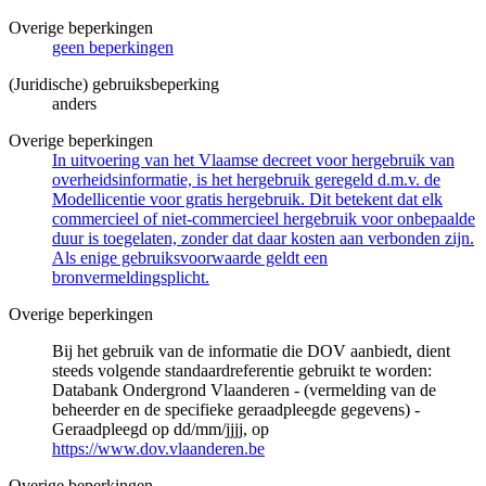
Overige beperkingen
geen beperkingen
(Juridische) gebruiksbeperking
anders
Overige beperkingen
In uitvoering van het Vlaamse decreet voor hergebruik van
overheidsinformatie, is het hergebruik geregeld d.m.v. de
Modellicentie voor gratis hergebruik. Dit betekent dat elk
commercieel of niet-commercieel hergebruik voor onbepaalde
duur is toegelaten, zonder dat daar kosten aan verbonden zijn.
Als enige gebruiksvoorwaarde geldt een
bronvermeldingsplicht.
Overige beperkingen
Bij het gebruik van de informatie die DOV aanbiedt, dient
steeds volgende standaardreferentie gebruikt te worden:
Databank Ondergrond Vlaanderen - (vermelding van de
beheerder en de specifieke geraadpleegde gegevens) -
Geraadpleegd op dd/mm/jjjj, op
https://www.dov.vlaanderen.be
Overige beperkingen