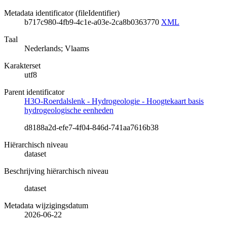
Metadata identificator (fileIdentifier)
b717c980-4fb9-4c1e-a03e-2ca8b0363770
XML
Taal
Nederlands; Vlaams
Karakterset
utf8
Parent identificator
H3O-Roerdalslenk - Hydrogeologie - Hoogtekaart basis
hydrogeologische eenheden
d8188a2d-efe7-4f04-846d-741aa7616b38
Hiërarchisch niveau
dataset
Beschrijving hiërarchisch niveau
dataset
Metadata wijzigingsdatum
2026-06-22