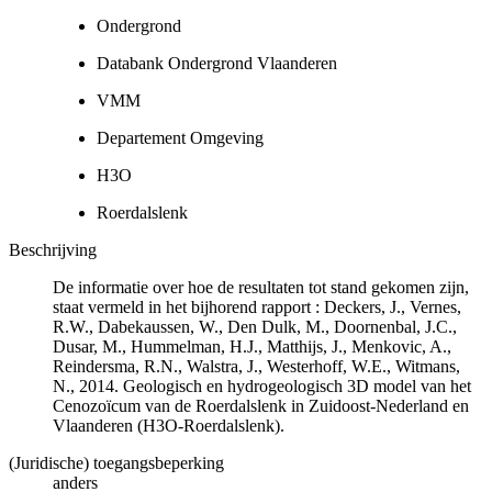
Ondergrond
Databank Ondergrond Vlaanderen
VMM
Departement Omgeving
H3O
Roerdalslenk
Beschrijving
De informatie over hoe de resultaten tot stand gekomen zijn,
staat vermeld in het bijhorend rapport : Deckers, J., Vernes,
R.W., Dabekaussen, W., Den Dulk, M., Doornenbal, J.C.,
Dusar, M., Hummelman, H.J., Matthijs, J., Menkovic, A.,
Reindersma, R.N., Walstra, J., Westerhoff, W.E., Witmans,
N., 2014. Geologisch en hydrogeologisch 3D model van het
Cenozoïcum van de Roerdalslenk in Zuidoost-Nederland en
Vlaanderen (H3O-Roerdalslenk).
(Juridische) toegangsbeperking
anders