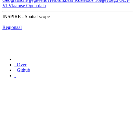
Geografische gegevens
Herbruikbaar
Kosteloos
Toegevoegd GDI-
Vl
Vlaamse Open data
INSPIRE - Spatial scope
Regionaal
Over
Github