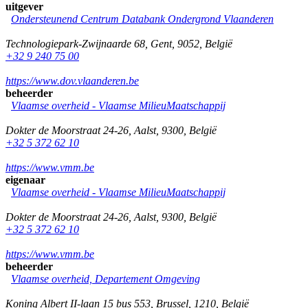
uitgever
Ondersteunend Centrum Databank Ondergrond Vlaanderen
Technologiepark-Zwijnaarde 68
,
Gent
,
9052
,
België
+32 9 240 75 00
https://www.dov.vlaanderen.be
beheerder
Vlaamse overheid - Vlaamse MilieuMaatschappij
Dokter de Moorstraat 24-26
,
Aalst
,
9300
,
België
+32 5 372 62 10
https://www.vmm.be
eigenaar
Vlaamse overheid - Vlaamse MilieuMaatschappij
Dokter de Moorstraat 24-26
,
Aalst
,
9300
,
België
+32 5 372 62 10
https://www.vmm.be
beheerder
Vlaamse overheid, Departement Omgeving
Koning Albert II-laan 15 bus 553
,
Brussel
,
1210
,
België