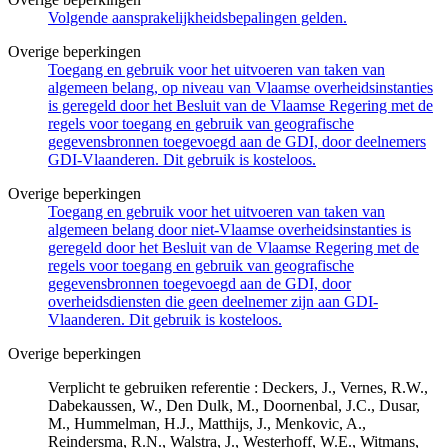
Volgende aansprakelijkheidsbepalingen gelden.
Overige beperkingen
Toegang en gebruik voor het uitvoeren van taken van
algemeen belang, op niveau van Vlaamse overheidsinstanties
is geregeld door het Besluit van de Vlaamse Regering met de
regels voor toegang en gebruik van geografische
gegevensbronnen toegevoegd aan de GDI, door deelnemers
GDI-Vlaanderen. Dit gebruik is kosteloos.
Overige beperkingen
Toegang en gebruik voor het uitvoeren van taken van
algemeen belang door niet-Vlaamse overheidsinstanties is
geregeld door het Besluit van de Vlaamse Regering met de
regels voor toegang en gebruik van geografische
gegevensbronnen toegevoegd aan de GDI, door
overheidsdiensten die geen deelnemer zijn aan GDI-
Vlaanderen. Dit gebruik is kosteloos.
Overige beperkingen
Verplicht te gebruiken referentie : Deckers, J., Vernes, R.W.,
Dabekaussen, W., Den Dulk, M., Doornenbal, J.C., Dusar,
M., Hummelman, H.J., Matthijs, J., Menkovic, A.,
Reindersma, R.N., Walstra, J., Westerhoff, W.E., Witmans,