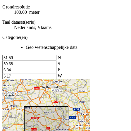
Grondresolutie
100.00 meter
Taal dataset(serie)
Nederlands; Vlaams
Categorie(en)
Geo wetenschappelijke data
N
S
E
W