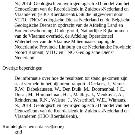
N., 2014. Geologisch en hydrogeologisch 3D model van het
Cenozoïcum van de Roerdalslenk in Zuidoost-Nederland en
Vlaanderen (H3O-Roerdalslenk). Studie uitgevoerd door
VITO, TNO-Geologische Dienst Nederland en de Belgische
Geologische Dienst in opdracht van de Afdeling Land en
Bodembescherming, Ondergrond, Natuurlijke Rijkdommen
van de Vlaamse overheid, de Afdeling Operationeel
Waterbeheer van de Vlaamse Milieumaatschappij, de
Nederlandse Provincie Limburg en de Nederlandse Provincie
Noord-Brabant, VITO en TNO-Geologische Dienst
Nederland.
Overige beperkingen
De informatie over hoe de resultaten tot stand gekomen zijn,
staat vermeld in het bijhorend rapport : Deckers, J., Vernes,
R.W., Dabekaussen, W., Den Dulk, M., Doornenbal, J.C.,
Dusar, M., Hummelman, H.J., Matthijs, J., Menkovic, A.,
Reindersma, R.N., Walstra, J., Westerhoff, W.E., Witmans,
N., 2014. Geologisch en hydrogeologisch 3D model van het
Cenozoïcum van de Roerdalslenk in Zuidoost-Nederland en
Vlaanderen (H3O-Roerdalslenk).
Ruimtelijk schema dataset(serie)
grid