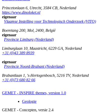
Princetonlaan 6
,
Utrecht
,
3584 CB
,
Nederland
https://www.dinoloket.nl
eigenaar
Vlaamse Instelling voor Technologisch Onderzoek (VITO)
Boeretang 200
,
Mol
,
2400
,
België
eigenaar
Provincie Limburg (Nederland)
Limburglaan 10
,
Maastricht
,
6229 GA
,
Nederland
+31 (0)43 389 8939
eigenaar
Provincie Noord-Brabant (Nederland)
Brabantlaan 1
,
's-Hertogenbosch
,
5216 TV
,
Nederland
+31 (0)73 680 82 66
GEMET - INSPIRE themes, version 1.0
Geologie
GEMET - Concepten, versie 2.4