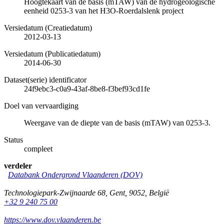
Hoogtekaart van de basis (mTAW) van de hydrogeologische
eenheid 0253-3 van het H3O-Roerdalslenk project
Versiedatum (Creatiedatum)
2012-03-13
Versiedatum (Publicatiedatum)
2014-06-30
Dataset(serie) identificator
24f9ebc3-c0a9-43af-8be8-f3bef93cd1fe
Doel van vervaardiging
Weergave van de diepte van de basis (mTAW) van 0253-3.
Status
compleet
verdeler
Databank Ondergrond Vlaanderen (DOV)
Technologiepark-Zwijnaarde 68
,
Gent
,
9052
,
België
+32 9 240 75 00
https://www.dov.vlaanderen.be