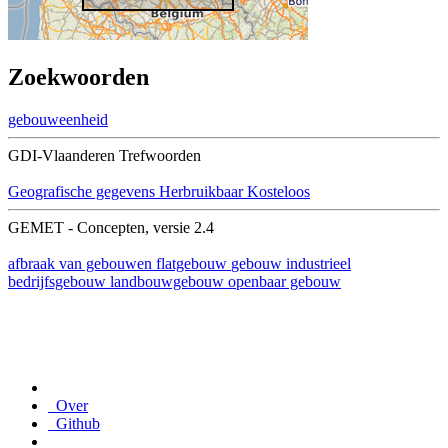
Zoekwoorden
gebouweenheid
GDI-Vlaanderen Trefwoorden
Geografische gegevens
Herbruikbaar
Kosteloos
GEMET - Concepten, versie 2.4
afbraak van gebouwen
flatgebouw
gebouw
industrieel
bedrijfsgebouw
landbouwgebouw
openbaar gebouw
Over
Github