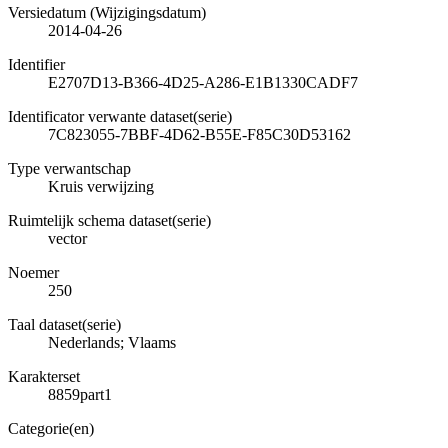
Versiedatum (Wijzigingsdatum)
2014-04-26
Identifier
E2707D13-B366-4D25-A286-E1B1330CADF7
Identificator verwante dataset(serie)
7C823055-7BBF-4D62-B55E-F85C30D53162
Type verwantschap
Kruis verwijzing
Ruimtelijk schema dataset(serie)
vector
Noemer
250
Taal dataset(serie)
Nederlands; Vlaams
Karakterset
8859part1
Categorie(en)