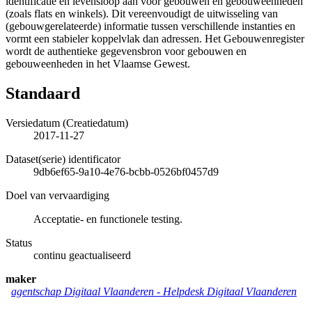
identificatie en levensloop aan voor gebouwen en gebouweenheden
(zoals flats en winkels). Dit vereenvoudigt de uitwisseling van
(gebouwgerelateerde) informatie tussen verschillende instanties en
vormt een stabieler koppelvlak dan adressen. Het Gebouwenregister
wordt de authentieke gegevensbron voor gebouwen en
gebouweenheden in het Vlaamse Gewest.
Standaard
Versiedatum (Creatiedatum)
2017-11-27
Dataset(serie) identificator
9db6ef65-9a10-4e76-bcbb-0526bf0457d9
Doel van vervaardiging
Acceptatie- en functionele testing.
Status
continu geactualiseerd
maker
agentschap Digitaal Vlaanderen -
Helpdesk Digitaal Vlaanderen