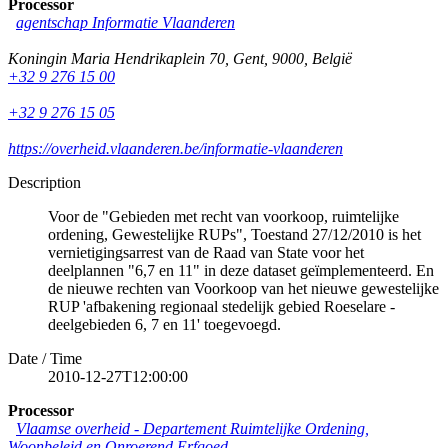
Processor
agentschap Informatie Vlaanderen
Koningin Maria Hendrikaplein 70
,
Gent
,
9000
,
België
+32 9 276 15 00
+32 9 276 15 05
https://overheid.vlaanderen.be/informatie-vlaanderen
Description
Voor de "Gebieden met recht van voorkoop, ruimtelijke
ordening, Gewestelijke RUPs", Toestand 27/12/2010 is het
vernietigingsarrest van de Raad van State voor het
deelplannen "6,7 en 11" in deze dataset geïmplementeerd. En
de nieuwe rechten van Voorkoop van het nieuwe gewestelijke
RUP 'afbakening regionaal stedelijk gebied Roeselare -
deelgebieden 6, 7 en 11' toegevoegd.
Date / Time
2010-12-27T12:00:00
Processor
Vlaamse overheid - Departement Ruimtelijke Ordening,
Woonbeleid en Onroerend Erfgoed