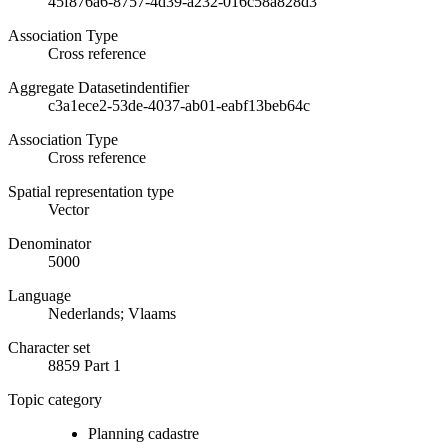
45f876a6-8757-4d39-a232-016c58a828d3
Association Type
Cross reference
Aggregate Datasetindentifier
c3a1ece2-53de-4037-ab01-eabf13beb64c
Association Type
Cross reference
Spatial representation type
Vector
Denominator
5000
Language
Nederlands; Vlaams
Character set
8859 Part 1
Topic category
Planning cadastre