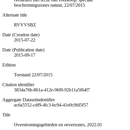
beschermingszones natuur, 22/07/2015
Alternate title
RVVVSBZ
Date (Creation date)
2015-07-22
Date (Publication date)
2015-09-17
Edition
Toestand 22/07/2015
Citation identifier
3834a76b-861a-412e-96f0-92b11a5f64f7
Aggregate Datasetindentifier
ac6a5552-cdf9-4fc3-bc94-41e0c9fd5f57
Title
Overstromingsgebieden en oeverzones, 2022.01