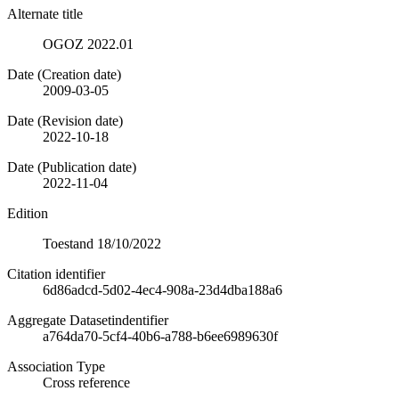
Alternate title
OGOZ 2022.01
Date (Creation date)
2009-03-05
Date (Revision date)
2022-10-18
Date (Publication date)
2022-11-04
Edition
Toestand 18/10/2022
Citation identifier
6d86adcd-5d02-4ec4-908a-23d4dba188a6
Aggregate Datasetindentifier
a764da70-5cf4-40b6-a788-b6ee6989630f
Association Type
Cross reference