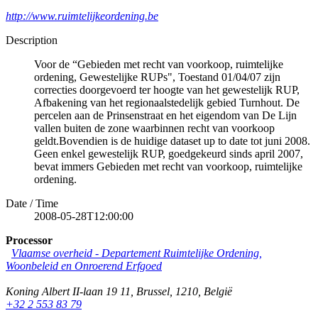
http://www.ruimtelijkeordening.be
Description
Voor de “Gebieden met recht van voorkoop, ruimtelijke
ordening, Gewestelijke RUPs", Toestand 01/04/07 zijn
correcties doorgevoerd ter hoogte van het gewestelijk RUP,
Afbakening van het regionaalstedelijk gebied Turnhout. De
percelen aan de Prinsenstraat en het eigendom van De Lijn
vallen buiten de zone waarbinnen recht van voorkoop
geldt.Bovendien is de huidige dataset up to date tot juni 2008.
Geen enkel gewestelijk RUP, goedgekeurd sinds april 2007,
bevat immers Gebieden met recht van voorkoop, ruimtelijke
ordening.
Date / Time
2008-05-28T12:00:00
Processor
Vlaamse overheid - Departement Ruimtelijke Ordening,
Woonbeleid en Onroerend Erfgoed
Koning Albert II-laan 19 11
,
Brussel
,
1210
,
België
+32 2 553 83 79