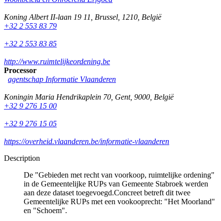
Koning Albert II-laan 19 11
,
Brussel
,
1210
,
België
+32 2 553 83 79
+32 2 553 83 85
http://www.ruimtelijkeordening.be
Processor
agentschap Informatie Vlaanderen
Koningin Maria Hendrikaplein 70
,
Gent
,
9000
,
België
+32 9 276 15 00
+32 9 276 15 05
https://overheid.vlaanderen.be/informatie-vlaanderen
Description
De "Gebieden met recht van voorkoop, ruimtelijke ordening"
in de Gemeentelijke RUPs van Gemeente Stabroek werden
aan deze dataset toegevoegd.Concreet betreft dit twee
Gemeentelijke RUPs met een vookooprecht: "Het Moorland"
en "Schoem".