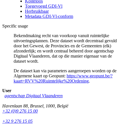
Kosteloos
Toegevoegd GDI-Vl
Herbruikbaar
Metadata GDI-Vl-conform
Specific usage
Bekendmaking recht van voorkoop vanuit ruimtelijke
uitvoeringsplannen. Deze dataset wordt decentraal gevuld
door het Gewest, de Provincies en de Gemeenten (elk)
afzonderlijk; en wordt centraal beheerd door agentschap
Digitaal Vlaanderen, dat op die manier eigenaar van de
dataset wordt.
De dataset kan via parameters aangeroepen worden op de
Algemene kaart op Geopunt:
https://www.geopunt.be/?
kaart=RVV%20Ruimtelijke%20Ordening
.
User
agentschap Digitaal Vlaanderen
Havenlaan 88
,
Brussel
,
1000
,
België
+32 (0)9 276 15 00
+32 9 276 15 05