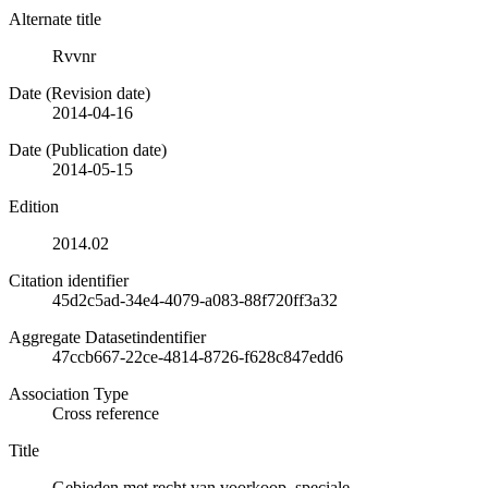
Alternate title
Rvvnr
Date (Revision date)
2014-04-16
Date (Publication date)
2014-05-15
Edition
2014.02
Citation identifier
45d2c5ad-34e4-4079-a083-88f720ff3a32
Aggregate Datasetindentifier
47ccb667-22ce-4814-8726-f628c847edd6
Association Type
Cross reference
Title
Gebieden met recht van voorkoop, speciale