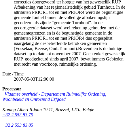
correcties doorgevoerd ter hoogte van het gewestelijk RUP,
Afbakening van het regionaalstedelijk gebied Turnhout. In de
attributen PRIOR1 tot en met PRIOR4 werd de begunstigde
gemeente foutief binnen de volledige afbakeningslijn
gecodeerd als zijnde “gemeente Turnhout”. In de
gecorrigeerde dataset werd wel rekening gehouden met de
gemeentegrenzen en is de begunstigde gemeente in de
attributen PRIOR1 tot en met PRIOR4 dus opgesplitst
naargelang de desbetreffende betrokken gemeenten
(Vosselaar, Beerse, Oud-Turnhout).Bovendien is de huidige
dataset up to date tot november 2007. Geen enkel gewestelijk
RUP, goedgekeurd sinds april 2007, bevat immers Gebieden
met recht van voorkoop, ruimtelijke ordening.
Date / Time
2007-05-03T12:00:00
Processor
Vlaamse overheid - Departement Ruimtelijke Ordening,
Woonbeleid en Onroerend Erfgoed
Koning Albert II-laan 19 11
,
Brussel
,
1210
,
België
+32 2 553 83 79
+32 2 553 83 85