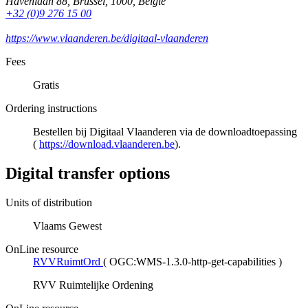
Havenlaan 88
,
Brussel
,
1000
,
België
+32 (0)9 276 15 00
https://www.vlaanderen.be/digitaal-vlaanderen
Fees
Gratis
Ordering instructions
Bestellen bij Digitaal Vlaanderen via de downloadtoepassing
(
https://download.vlaanderen.be
).
Digital transfer options
Units of distribution
Vlaams Gewest
OnLine resource
RVVRuimtOrd
(
OGC:WMS-1.3.0-http-get-capabilities
)
RVV Ruimtelijke Ordening