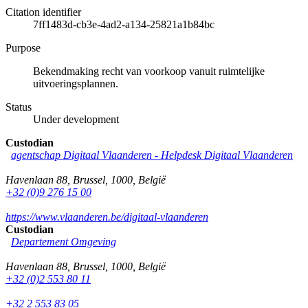
Citation identifier
7ff1483d-cb3e-4ad2-a134-25821a1b84bc
Purpose
Bekendmaking recht van voorkoop vanuit ruimtelijke
uitvoeringsplannen.
Status
Under development
Custodian
agentschap Digitaal Vlaanderen -
Helpdesk Digitaal Vlaanderen
Havenlaan 88
,
Brussel
,
1000
,
België
+32 (0)9 276 15 00
https://www.vlaanderen.be/digitaal-vlaanderen
Custodian
Departement Omgeving
Havenlaan 88
,
Brussel
,
1000
,
België
+32 (0)2 553 80 11
+32 2 553 83 05