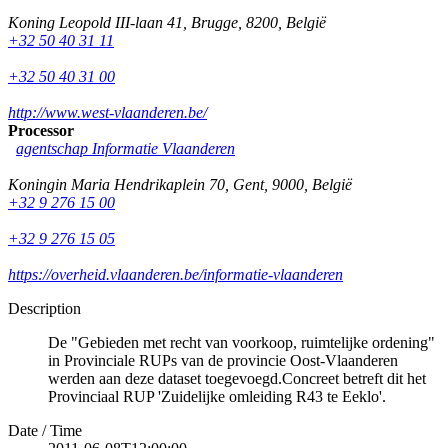
Koning Leopold III-laan 41
,
Brugge
,
8200
,
België
+32 50 40 31 11
+32 50 40 31 00
http://www.west-vlaanderen.be/
Processor
agentschap Informatie Vlaanderen
Koningin Maria Hendrikaplein 70
,
Gent
,
9000
,
België
+32 9 276 15 00
+32 9 276 15 05
https://overheid.vlaanderen.be/informatie-vlaanderen
Description
De "Gebieden met recht van voorkoop, ruimtelijke ordening"
in Provinciale RUPs van de provincie Oost-Vlaanderen
werden aan deze dataset toegevoegd.Concreet betreft dit het
Provinciaal RUP 'Zuidelijke omleiding R43 te Eeklo'.
Date / Time