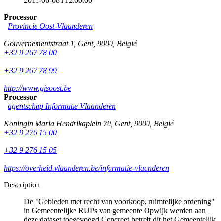
2011-06-08T12:00:00
Processor
Provincie Oost-Vlaanderen
Gouvernementstraat 1
,
Gent
,
9000
,
België
+32 9 267 78 00
+32 9 267 78 99
http://www.gisoost.be
Processor
agentschap Informatie Vlaanderen
Koningin Maria Hendrikaplein 70
,
Gent
,
9000
,
België
+32 9 276 15 00
+32 9 276 15 05
https://overheid.vlaanderen.be/informatie-vlaanderen
Description
De "Gebieden met recht van voorkoop, ruimtelijke ordening"
in Gemeentelijke RUPs van gemeente Opwijk werden aan
deze dataset toegevoegd.Concreet betreft dit het Gemeentelijk