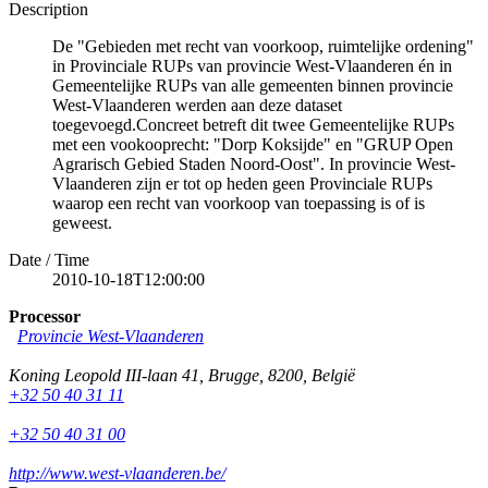
Description
De "Gebieden met recht van voorkoop, ruimtelijke ordening"
in Provinciale RUPs van provincie West-Vlaanderen én in
Gemeentelijke RUPs van alle gemeenten binnen provincie
West-Vlaanderen werden aan deze dataset
toegevoegd.Concreet betreft dit twee Gemeentelijke RUPs
met een vookooprecht: "Dorp Koksijde" en "GRUP Open
Agrarisch Gebied Staden Noord-Oost". In provincie West-
Vlaanderen zijn er tot op heden geen Provinciale RUPs
waarop een recht van voorkoop van toepassing is of is
geweest.
Date / Time
2010-10-18T12:00:00
Processor
Provincie West-Vlaanderen
Koning Leopold III-laan 41
,
Brugge
,
8200
,
België
+32 50 40 31 11
+32 50 40 31 00
http://www.west-vlaanderen.be/