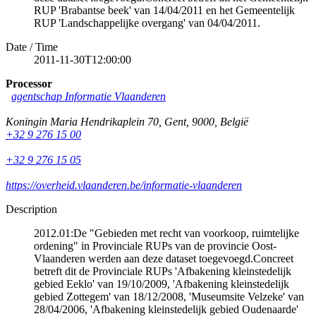
RUP 'Brabantse beek' van 14/04/2011 en het Gemeentelijk
RUP 'Landschappelijke overgang' van 04/04/2011.
Date / Time
2011-11-30T12:00:00
Processor
agentschap Informatie Vlaanderen
Koningin Maria Hendrikaplein 70
,
Gent
,
9000
,
België
+32 9 276 15 00
+32 9 276 15 05
https://overheid.vlaanderen.be/informatie-vlaanderen
Description
2012.01:De "Gebieden met recht van voorkoop, ruimtelijke
ordening" in Provinciale RUPs van de provincie Oost-
Vlaanderen werden aan deze dataset toegevoegd.Concreet
betreft dit de Provinciale RUPs 'Afbakening kleinstedelijk
gebied Eeklo' van 19/10/2009, 'Afbakening kleinstedelijk
gebied Zottegem' van 18/12/2008, 'Museumsite Velzeke' van
28/04/2006, 'Afbakening kleinstedelijk gebied Oudenaarde'