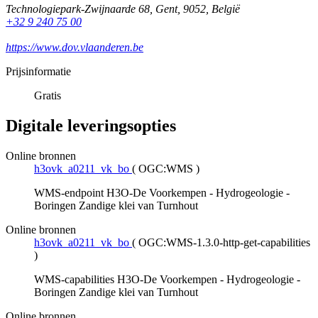
Technologiepark-Zwijnaarde 68
,
Gent
,
9052
,
België
+32 9 240 75 00
https://www.dov.vlaanderen.be
Prijsinformatie
Gratis
Digitale leveringsopties
Online bronnen
h3ovk_a0211_vk_bo
(
OGC:WMS
)
WMS-endpoint H3O-De Voorkempen - Hydrogeologie -
Boringen Zandige klei van Turnhout
Online bronnen
h3ovk_a0211_vk_bo
(
OGC:WMS-1.3.0-http-get-capabilities
)
WMS-capabilities H3O-De Voorkempen - Hydrogeologie -
Boringen Zandige klei van Turnhout
Online bronnen