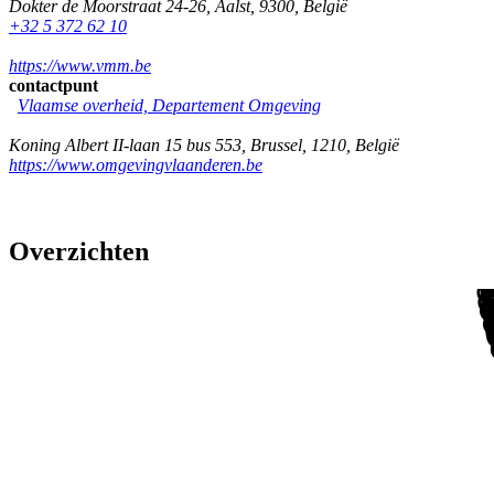
Dokter de Moorstraat 24-26
,
Aalst
,
9300
,
België
+32 5 372 62 10
https://www.vmm.be
contactpunt
Vlaamse overheid, Departement Omgeving
Koning Albert II-laan 15 bus 553
,
Brussel
,
1210
,
België
https://www.omgevingvlaanderen.be
Overzichten