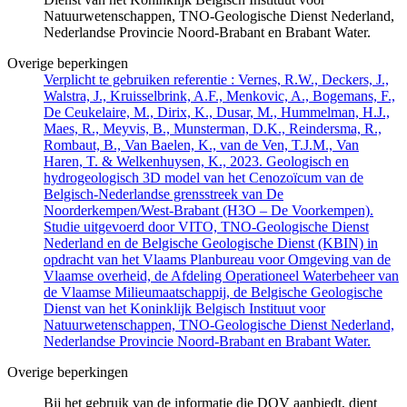
Natuurwetenschappen, TNO-Geologische Dienst Nederland,
Nederlandse Provincie Noord-Brabant en Brabant Water.
Overige beperkingen
Verplicht te gebruiken referentie : Vernes, R.W., Deckers, J.,
Walstra, J., Kruisselbrink, A.F., Menkovic, A., Bogemans, F.,
De Ceukelaire, M., Dirix, K., Dusar, M., Hummelman, H.J.,
Maes, R., Meyvis, B., Munsterman, D.K., Reindersma, R.,
Rombaut, B., Van Baelen, K., van de Ven, T.J.M., Van
Haren, T. & Welkenhuysen, K., 2023. Geologisch en
hydrogeologisch 3D model van het Cenozoïcum van de
Belgisch-Nederlandse grensstreek van De
Noorderkempen/West-Brabant (H3O – De Voorkempen).
Studie uitgevoerd door VITO, TNO-Geologische Dienst
Nederland en de Belgische Geologische Dienst (KBIN) in
opdracht van het Vlaams Planbureau voor Omgeving van de
Vlaamse overheid, de Afdeling Operationeel Waterbeheer van
de Vlaamse Milieumaatschappij, de Belgische Geologische
Dienst van het Koninklijk Belgisch Instituut voor
Natuurwetenschappen, TNO-Geologische Dienst Nederland,
Nederlandse Provincie Noord-Brabant en Brabant Water.
Overige beperkingen
Bij het gebruik van de informatie die DOV aanbiedt, dient