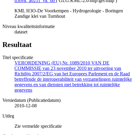
h3ovk_a0211_vk_bo
(
GLG:KML-2.0-http-get-map
)
KML H3O-De Voorkempen - Hydrogeologie - Boringen
Zandige klei van Turnhout
Niveau kwaliteitsinformatie
dataset
Resultaat
Titel specificatie
VERORDENING (EU) Nr. 1089/2010 VAN DE
COMMISSIE van 23 november 2010 ter uitvoering van
Richtlijn 2007/2/EG van het Europees Parlement en de Raad
betreffende de interoperabiliteit van verzamelingen ruimtelijke
gegevens en van diensten met betrekking tot ruimtelijke
gegevens
Versiedatum (Publicatiedatum)
2010-12-08
Uitleg
Zie vermelde specificatie