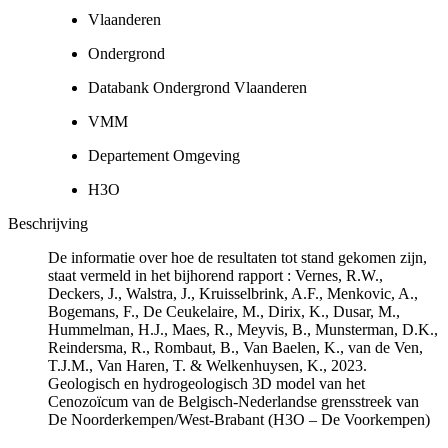
Vlaanderen
Ondergrond
Databank Ondergrond Vlaanderen
VMM
Departement Omgeving
H3O
Beschrijving
De informatie over hoe de resultaten tot stand gekomen zijn,
staat vermeld in het bijhorend rapport : Vernes, R.W.,
Deckers, J., Walstra, J., Kruisselbrink, A.F., Menkovic, A.,
Bogemans, F., De Ceukelaire, M., Dirix, K., Dusar, M.,
Hummelman, H.J., Maes, R., Meyvis, B., Munsterman, D.K.,
Reindersma, R., Rombaut, B., Van Baelen, K., van de Ven,
T.J.M., Van Haren, T. & Welkenhuysen, K., 2023.
Geologisch en hydrogeologisch 3D model van het
Cenozoïcum van de Belgisch-Nederlandse grensstreek van
De Noorderkempen/West-Brabant (H3O – De Voorkempen)