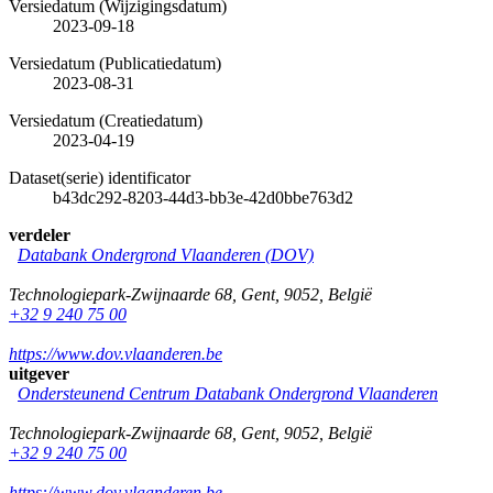
Versiedatum (Wijzigingsdatum)
2023-09-18
Versiedatum (Publicatiedatum)
2023-08-31
Versiedatum (Creatiedatum)
2023-04-19
Dataset(serie) identificator
b43dc292-8203-44d3-bb3e-42d0bbe763d2
verdeler
Databank Ondergrond Vlaanderen (DOV)
Technologiepark-Zwijnaarde 68
,
Gent
,
9052
,
België
+32 9 240 75 00
https://www.dov.vlaanderen.be
uitgever
Ondersteunend Centrum Databank Ondergrond Vlaanderen
Technologiepark-Zwijnaarde 68
,
Gent
,
9052
,
België
+32 9 240 75 00
https://www.dov.vlaanderen.be