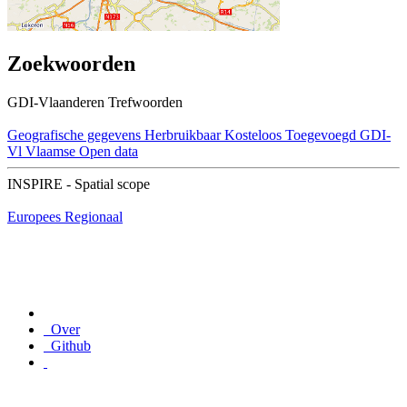
Zoekwoorden
GDI-Vlaanderen Trefwoorden
Geografische gegevens
Herbruikbaar
Kosteloos
Toegevoegd GDI-
Vl
Vlaamse Open data
INSPIRE - Spatial scope
Europees
Regionaal
Over
Github