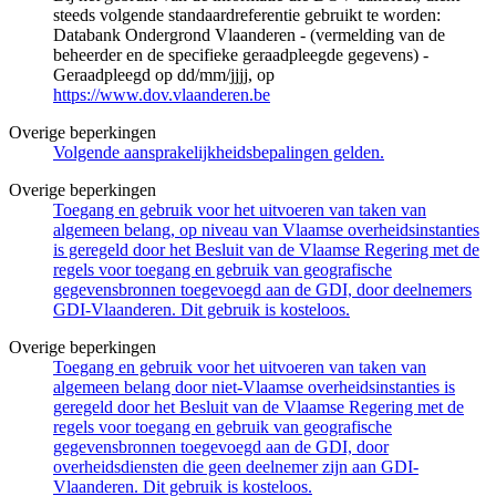
steeds volgende standaardreferentie gebruikt te worden:
Databank Ondergrond Vlaanderen - (vermelding van de
beheerder en de specifieke geraadpleegde gegevens) -
Geraadpleegd op dd/mm/jjjj, op
https://www.dov.vlaanderen.be
Overige beperkingen
Volgende aansprakelijkheidsbepalingen gelden.
Overige beperkingen
Toegang en gebruik voor het uitvoeren van taken van
algemeen belang, op niveau van Vlaamse overheidsinstanties
is geregeld door het Besluit van de Vlaamse Regering met de
regels voor toegang en gebruik van geografische
gegevensbronnen toegevoegd aan de GDI, door deelnemers
GDI-Vlaanderen. Dit gebruik is kosteloos.
Overige beperkingen
Toegang en gebruik voor het uitvoeren van taken van
algemeen belang door niet-Vlaamse overheidsinstanties is
geregeld door het Besluit van de Vlaamse Regering met de
regels voor toegang en gebruik van geografische
gegevensbronnen toegevoegd aan de GDI, door
overheidsdiensten die geen deelnemer zijn aan GDI-
Vlaanderen. Dit gebruik is kosteloos.