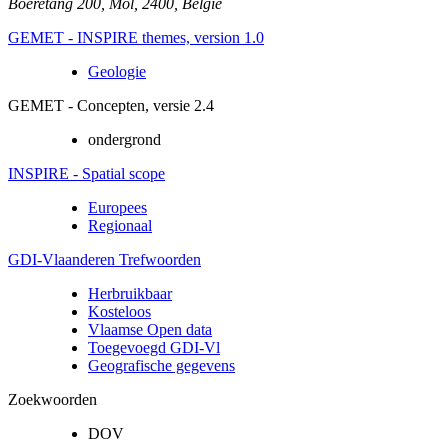
Boeretang 200
,
Mol
,
2400
,
België
GEMET - INSPIRE themes, version 1.0
Geologie
GEMET - Concepten, versie 2.4
ondergrond
INSPIRE - Spatial scope
Europees
Regionaal
GDI-Vlaanderen Trefwoorden
Herbruikbaar
Kosteloos
Vlaamse Open data
Toegevoegd GDI-Vl
Geografische gegevens
Zoekwoorden
DOV