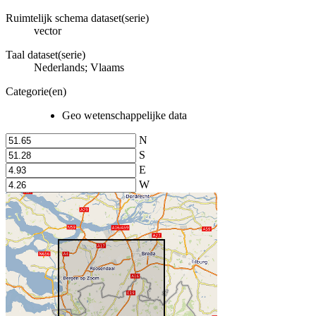
Ruimtelijk schema dataset(serie)
vector
Taal dataset(serie)
Nederlands; Vlaams
Categorie(en)
Geo wetenschappelijke data
N
S
E
W