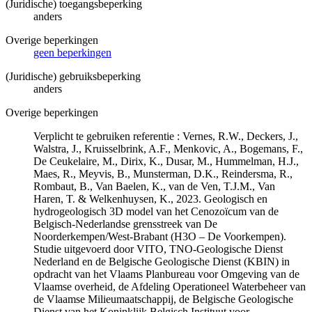
(Juridische) toegangsbeperking
anders
Overige beperkingen
geen beperkingen
(Juridische) gebruiksbeperking
anders
Overige beperkingen
Verplicht te gebruiken referentie : Vernes, R.W., Deckers, J.,
Walstra, J., Kruisselbrink, A.F., Menkovic, A., Bogemans, F.,
De Ceukelaire, M., Dirix, K., Dusar, M., Hummelman, H.J.,
Maes, R., Meyvis, B., Munsterman, D.K., Reindersma, R.,
Rombaut, B., Van Baelen, K., van de Ven, T.J.M., Van
Haren, T. & Welkenhuysen, K., 2023. Geologisch en
hydrogeologisch 3D model van het Cenozoïcum van de
Belgisch-Nederlandse grensstreek van De
Noorderkempen/West-Brabant (H3O – De Voorkempen).
Studie uitgevoerd door VITO, TNO-Geologische Dienst
Nederland en de Belgische Geologische Dienst (KBIN) in
opdracht van het Vlaams Planbureau voor Omgeving van de
Vlaamse overheid, de Afdeling Operationeel Waterbeheer van
de Vlaamse Milieumaatschappij, de Belgische Geologische
Dienst van het Koninklijk Belgisch Instituut voor