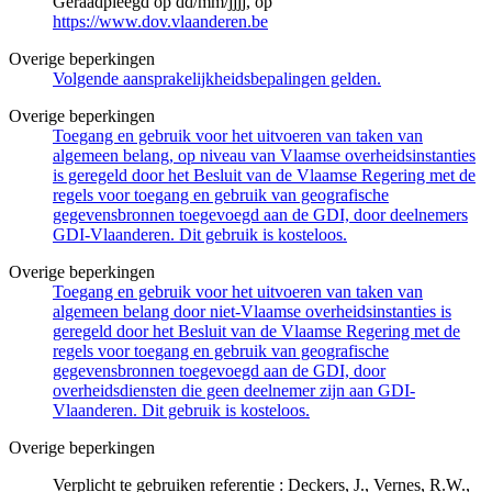
Geraadpleegd op dd/mm/jjjj, op
https://www.dov.vlaanderen.be
Overige beperkingen
Volgende aansprakelijkheidsbepalingen gelden.
Overige beperkingen
Toegang en gebruik voor het uitvoeren van taken van
algemeen belang, op niveau van Vlaamse overheidsinstanties
is geregeld door het Besluit van de Vlaamse Regering met de
regels voor toegang en gebruik van geografische
gegevensbronnen toegevoegd aan de GDI, door deelnemers
GDI-Vlaanderen. Dit gebruik is kosteloos.
Overige beperkingen
Toegang en gebruik voor het uitvoeren van taken van
algemeen belang door niet-Vlaamse overheidsinstanties is
geregeld door het Besluit van de Vlaamse Regering met de
regels voor toegang en gebruik van geografische
gegevensbronnen toegevoegd aan de GDI, door
overheidsdiensten die geen deelnemer zijn aan GDI-
Vlaanderen. Dit gebruik is kosteloos.
Overige beperkingen
Verplicht te gebruiken referentie : Deckers, J., Vernes, R.W.,