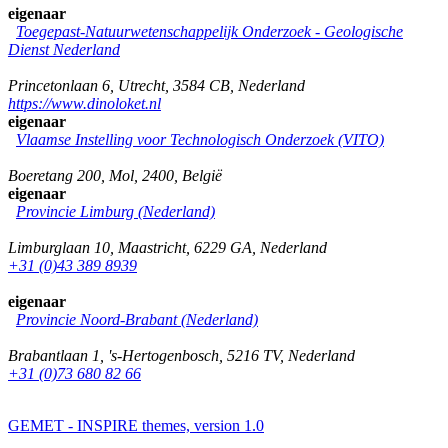
eigenaar
Toegepast-Natuurwetenschappelijk Onderzoek - Geologische
Dienst Nederland
Princetonlaan 6
,
Utrecht
,
3584 CB
,
Nederland
https://www.dinoloket.nl
eigenaar
Vlaamse Instelling voor Technologisch Onderzoek (VITO)
Boeretang 200
,
Mol
,
2400
,
België
eigenaar
Provincie Limburg (Nederland)
Limburglaan 10
,
Maastricht
,
6229 GA
,
Nederland
+31 (0)43 389 8939
eigenaar
Provincie Noord-Brabant (Nederland)
Brabantlaan 1
,
's-Hertogenbosch
,
5216 TV
,
Nederland
+31 (0)73 680 82 66
GEMET - INSPIRE themes, version 1.0