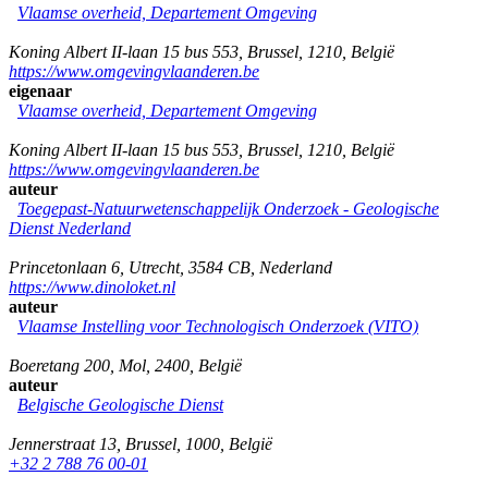
Vlaamse overheid, Departement Omgeving
Koning Albert II-laan 15 bus 553
,
Brussel
,
1210
,
België
https://www.omgevingvlaanderen.be
eigenaar
Vlaamse overheid, Departement Omgeving
Koning Albert II-laan 15 bus 553
,
Brussel
,
1210
,
België
https://www.omgevingvlaanderen.be
auteur
Toegepast-Natuurwetenschappelijk Onderzoek - Geologische
Dienst Nederland
Princetonlaan 6
,
Utrecht
,
3584 CB
,
Nederland
https://www.dinoloket.nl
auteur
Vlaamse Instelling voor Technologisch Onderzoek (VITO)
Boeretang 200
,
Mol
,
2400
,
België
auteur
Belgische Geologische Dienst
Jennerstraat 13
,
Brussel
,
1000
,
België
+32 2 788 76 00-01