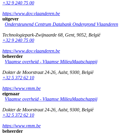
+32 9 240 75 00
https://www.dov.vlaanderen.be
uitgever
Ondersteunend Centrum Databank Ondergrond Vlaanderen
Technologiepark-Zwijnaarde 68
,
Gent
,
9052
,
België
+32 9 240 75 00
https://www.dov.vlaanderen.be
beheerder
Vlaamse overheid - Vlaamse MilieuMaatschappij
Dokter de Moorstraat 24-26
,
Aalst
,
9300
,
België
+32 5 372 62 10
https://www.vmm.be
eigenaar
Vlaamse overheid - Vlaamse MilieuMaatschappij
Dokter de Moorstraat 24-26
,
Aalst
,
9300
,
België
+32 5 372 62 10
https://www.vmm.be
beheerder