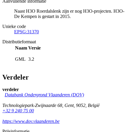
Aanvullende informatie
Naast H3O Roerdalslenk zijn er nog H3O-projecten. H3O-
De Kempen is gestart in 2015.
Unieke code
EPSG:31370
Distributieformaat
Naam
Versie
GML
3.2
Verdeler
verdeler
Databank Ondergrond Vlaanderen (DOV)
Technologiepark-Zwijnaarde 68
,
Gent
,
9052
,
België
+32 9 240 75 00
https://www.dov.vlaanderen.be
Prijsinformatie