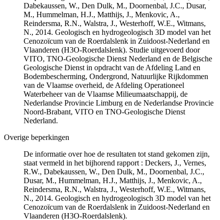
Dabekaussen, W., Den Dulk, M., Doornenbal, J.C., Dusar,
M., Hummelman, H.J., Matthijs, J., Menkovic, A.,
Reindersma, R.N., Walstra, J., Westerhoff, W.E., Witmans,
N., 2014. Geologisch en hydrogeologisch 3D model van het
Cenozoïcum van de Roerdalslenk in Zuidoost-Nederland en
Vlaanderen (H3O-Roerdalslenk). Studie uitgevoerd door
VITO, TNO-Geologische Dienst Nederland en de Belgische
Geologische Dienst in opdracht van de Afdeling Land en
Bodembescherming, Ondergrond, Natuurlijke Rijkdommen
van de Vlaamse overheid, de Afdeling Operationeel
Waterbeheer van de Vlaamse Milieumaatschappij, de
Nederlandse Provincie Limburg en de Nederlandse Provincie
Noord-Brabant, VITO en TNO-Geologische Dienst
Nederland.
Overige beperkingen
De informatie over hoe de resultaten tot stand gekomen zijn,
staat vermeld in het bijhorend rapport : Deckers, J., Vernes,
R.W., Dabekaussen, W., Den Dulk, M., Doornenbal, J.C.,
Dusar, M., Hummelman, H.J., Matthijs, J., Menkovic, A.,
Reindersma, R.N., Walstra, J., Westerhoff, W.E., Witmans,
N., 2014. Geologisch en hydrogeologisch 3D model van het
Cenozoïcum van de Roerdalslenk in Zuidoost-Nederland en
Vlaanderen (H3O-Roerdalslenk).