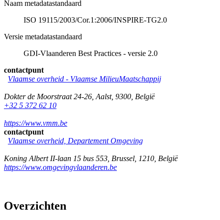
Naam metadatastandaard
ISO 19115/2003/Cor.1:2006/INSPIRE-TG2.0
Versie metadatastandaard
GDI-Vlaanderen Best Practices - versie 2.0
contactpunt
Vlaamse overheid - Vlaamse MilieuMaatschappij
Dokter de Moorstraat 24-26
,
Aalst
,
9300
,
België
+32 5 372 62 10
https://www.vmm.be
contactpunt
Vlaamse overheid, Departement Omgeving
Koning Albert II-laan 15 bus 553
,
Brussel
,
1210
,
België
https://www.omgevingvlaanderen.be
Overzichten