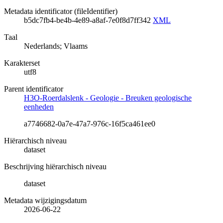
Metadata identificator (fileIdentifier)
b5dc7fb4-be4b-4e89-a8af-7e0f8d7ff342
XML
Taal
Nederlands; Vlaams
Karakterset
utf8
Parent identificator
H3O-Roerdalslenk - Geologie - Breuken geologische
eenheden
a7746682-0a7e-47a7-976c-16f5ca461ee0
Hiërarchisch niveau
dataset
Beschrijving hiërarchisch niveau
dataset
Metadata wijzigingsdatum
2026-06-22