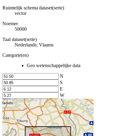
Ruimtelijk schema dataset(serie)
vector
Noemer
50000
Taal dataset(serie)
Nederlands; Vlaams
Categorie(en)
Geo wetenschappelijke data
N
S
E
W