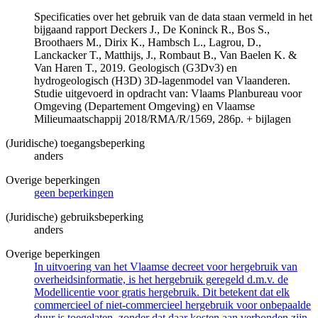
Specificaties over het gebruik van de data staan vermeld in het
bijgaand rapport Deckers J., De Koninck R., Bos S.,
Broothaers M., Dirix K., Hambsch L., Lagrou, D.,
Lanckacker T., Matthijs, J., Rombaut B., Van Baelen K. &
Van Haren T., 2019. Geologisch (G3Dv3) en
hydrogeologisch (H3D) 3D-lagenmodel van Vlaanderen.
Studie uitgevoerd in opdracht van: Vlaams Planbureau voor
Omgeving (Departement Omgeving) en Vlaamse
Milieumaatschappij 2018/RMA/R/1569, 286p. + bijlagen
(Juridische) toegangsbeperking
anders
Overige beperkingen
geen beperkingen
(Juridische) gebruiksbeperking
anders
Overige beperkingen
In uitvoering van het Vlaamse decreet voor hergebruik van
overheidsinformatie, is het hergebruik geregeld d.m.v. de
Modellicentie voor gratis hergebruik. Dit betekent dat elk
commercieel of niet-commercieel hergebruik voor onbepaalde
duur is toegelaten, zonder dat daar kosten aan verbonden zijn.