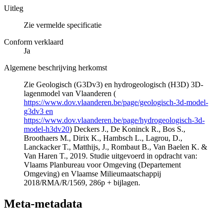
Uitleg
Zie vermelde specificatie
Conform verklaard
Ja
Algemene beschrijving herkomst
Zie Geologisch (G3Dv3) en hydrogeologisch (H3D) 3D-
lagenmodel van Vlaanderen (
https://www.dov.vlaanderen.be/page/geologisch-3d-model-
g3dv3 en
https://www.dov.vlaanderen.be/page/hydrogeologisch-3d-
model-h3dv20
) Deckers J., De Koninck R., Bos S.,
Broothaers M., Dirix K., Hambsch L., Lagrou, D.,
Lanckacker T., Matthijs, J., Rombaut B., Van Baelen K. &
Van Haren T., 2019. Studie uitgevoerd in opdracht van:
Vlaams Planbureau voor Omgeving (Departement
Omgeving) en Vlaamse Milieumaatschappij
2018/RMA/R/1569, 286p + bijlagen.
Meta-metadata