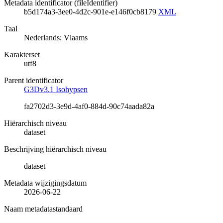
Metadata identificator (fileIdentifier)
b5d174a3-3ee0-4d2c-901e-e146f0cb8179
XML
Taal
Nederlands; Vlaams
Karakterset
utf8
Parent identificator
G3Dv3.1 Isohypsen
fa2702d3-3e9d-4af0-884d-90c74aada82a
Hiërarchisch niveau
dataset
Beschrijving hiërarchisch niveau
dataset
Metadata wijzigingsdatum
2026-06-22
Naam metadatastandaard