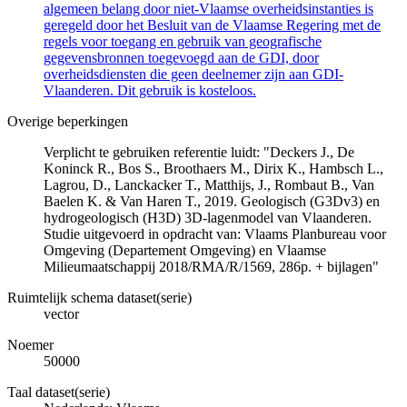
algemeen belang door niet-Vlaamse overheidsinstanties is
geregeld door het Besluit van de Vlaamse Regering met de
regels voor toegang en gebruik van geografische
gegevensbronnen toegevoegd aan de GDI, door
overheidsdiensten die geen deelnemer zijn aan GDI-
Vlaanderen. Dit gebruik is kosteloos.
Overige beperkingen
Verplicht te gebruiken referentie luidt: "Deckers J., De
Koninck R., Bos S., Broothaers M., Dirix K., Hambsch L.,
Lagrou, D., Lanckacker T., Matthijs, J., Rombaut B., Van
Baelen K. & Van Haren T., 2019. Geologisch (G3Dv3) en
hydrogeologisch (H3D) 3D-lagenmodel van Vlaanderen.
Studie uitgevoerd in opdracht van: Vlaams Planbureau voor
Omgeving (Departement Omgeving) en Vlaamse
Milieumaatschappij 2018/RMA/R/1569, 286p. + bijlagen"
Ruimtelijk schema dataset(serie)
vector
Noemer
50000
Taal dataset(serie)