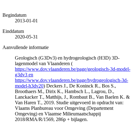
Begindatum
2013-01-01
Einddatum
2020-05-31
Aanvullende informatie
Geologisch (G3Dv3) en hydrogeologisch (H3D) 3D-
lagenmodel van Vlaanderen (
https://www.dov.vlaanderen.be/page/geologisch-3d-model-
g3dv3 en
https://www.dov.vlaanderen.be/page/hydrogeologisch-3d-
model-h3dv20
) Deckers J., De Koninck R., Bos S.,
Broothaers M., Dirix K., Hambsch L., Lagrou, D.,
Lanckacker T., Matthijs, J., Rombaut B., Van Baelen K. &
Van Haren T., 2019. Studie uitgevoerd in opdracht van:
Vlaams Planbureau voor Omgeving (Departement
Omgeving) en Vlaamse Milieumaatschappij
2018/RMA/R/1569, 286p + bijlagen.