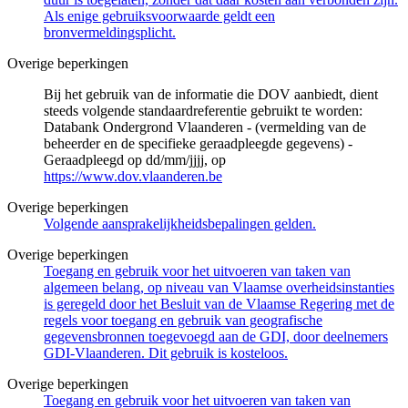
Als enige gebruiksvoorwaarde geldt een
bronvermeldingsplicht.
Overige beperkingen
Bij het gebruik van de informatie die DOV aanbiedt, dient
steeds volgende standaardreferentie gebruikt te worden:
Databank Ondergrond Vlaanderen - (vermelding van de
beheerder en de specifieke geraadpleegde gegevens) -
Geraadpleegd op dd/mm/jjjj, op
https://www.dov.vlaanderen.be
Overige beperkingen
Volgende aansprakelijkheidsbepalingen gelden.
Overige beperkingen
Toegang en gebruik voor het uitvoeren van taken van
algemeen belang, op niveau van Vlaamse overheidsinstanties
is geregeld door het Besluit van de Vlaamse Regering met de
regels voor toegang en gebruik van geografische
gegevensbronnen toegevoegd aan de GDI, door deelnemers
GDI-Vlaanderen. Dit gebruik is kosteloos.
Overige beperkingen
Toegang en gebruik voor het uitvoeren van taken van