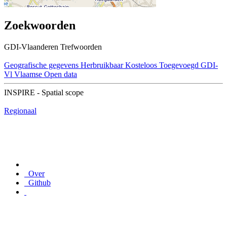
Zoekwoorden
GDI-Vlaanderen Trefwoorden
Geografische gegevens
Herbruikbaar
Kosteloos
Toegevoegd GDI-
Vl
Vlaamse Open data
INSPIRE - Spatial scope
Regionaal
Over
Github