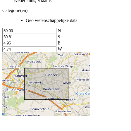
Nederlands; Vlaams
Categorie(en)
Geo wetenschappelijke data
N
S
E
W