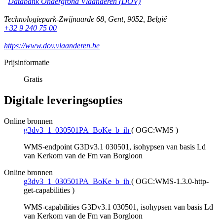
Databank Ondergrond Vlaanderen (DOV)
Technologiepark-Zwijnaarde 68
,
Gent
,
9052
,
België
+32 9 240 75 00
https://www.dov.vlaanderen.be
Prijsinformatie
Gratis
Digitale leveringsopties
Online bronnen
g3dv3_1_030501PA_BoKe_b_ih
(
OGC:WMS
)
WMS-endpoint G3Dv3.1 030501, isohypsen van basis Ld
van Kerkom van de Fm van Borgloon
Online bronnen
g3dv3_1_030501PA_BoKe_b_ih
(
OGC:WMS-1.3.0-http-
get-capabilities
)
WMS-capabilities G3Dv3.1 030501, isohypsen van basis Ld
van Kerkom van de Fm van Borgloon