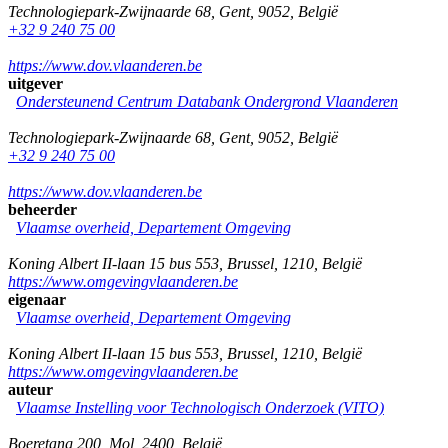
Technologiepark-Zwijnaarde 68
,
Gent
,
9052
,
België
+32 9 240 75 00
https://www.dov.vlaanderen.be
uitgever
Ondersteunend Centrum Databank Ondergrond Vlaanderen
Technologiepark-Zwijnaarde 68
,
Gent
,
9052
,
België
+32 9 240 75 00
https://www.dov.vlaanderen.be
beheerder
Vlaamse overheid, Departement Omgeving
Koning Albert II-laan 15 bus 553
,
Brussel
,
1210
,
België
https://www.omgevingvlaanderen.be
eigenaar
Vlaamse overheid, Departement Omgeving
Koning Albert II-laan 15 bus 553
,
Brussel
,
1210
,
België
https://www.omgevingvlaanderen.be
auteur
Vlaamse Instelling voor Technologisch Onderzoek (VITO)
Boeretang 200
,
Mol
,
2400
,
België