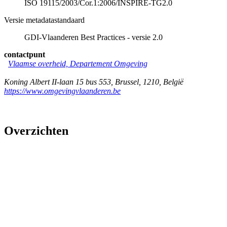
ISO 19115/2003/Cor.1:2006/INSPIRE-TG2.0
Versie metadatastandaard
GDI-Vlaanderen Best Practices - versie 2.0
contactpunt
Vlaamse overheid, Departement Omgeving
Koning Albert II-laan 15 bus 553
,
Brussel
,
1210
,
België
https://www.omgevingvlaanderen.be
Overzichten