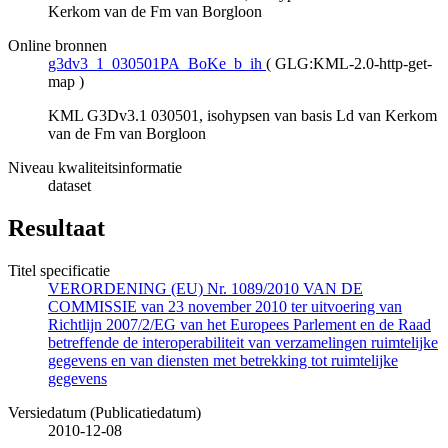
Kerkom van de Fm van Borgloon
Online bronnen
g3dv3_1_030501PA_BoKe_b_ih
(
GLG:KML-2.0-http-get-
map
)
KML G3Dv3.1 030501, isohypsen van basis Ld van Kerkom
van de Fm van Borgloon
Niveau kwaliteitsinformatie
dataset
Resultaat
Titel specificatie
VERORDENING (EU) Nr. 1089/2010 VAN DE
COMMISSIE van 23 november 2010 ter uitvoering van
Richtlijn 2007/2/EG van het Europees Parlement en de Raad
betreffende de interoperabiliteit van verzamelingen ruimtelijke
gegevens en van diensten met betrekking tot ruimtelijke
gegevens
Versiedatum (Publicatiedatum)
2010-12-08