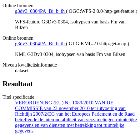
Online bronnen
g3dv3_0304PA_Bi_b_ih
(
OGC:WFS-2.0.0-http-get-feature
)
WFS-feature G3Dv3 0304, isohypsen van basis Fm van
Bilzen
Online bronnen
g3dv3_0304PA_Bi_b_ih
(
GLG:KML-2.0-http-get-map
)
KML G3Dv3 0304, isohypsen van basis Fm van Bilzen
Niveau kwaliteitsinformatie
dataset
Resultaat
Titel specificatie
VERORDENING (EU) Nr. 1089/2010 VAN DE
COMMISSIE van 23 november 2010 ter uitvoering van
Richtlijn 2007/2/EG van het Europees Parlement en de Raad
betreffende de interoperabiliteit van verzamelingen ruimtelijke
gegevens en van diensten met betrekking tot ruimtelijke
gegevens