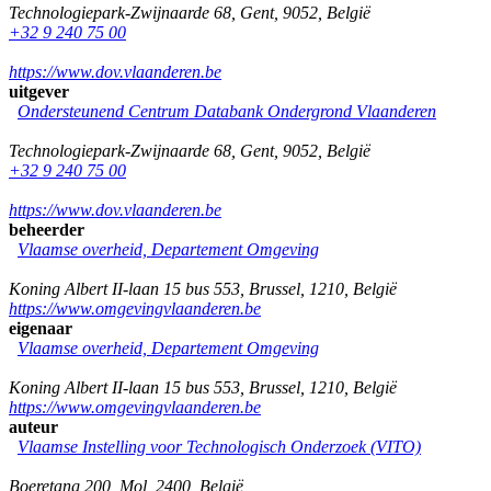
Technologiepark-Zwijnaarde 68
,
Gent
,
9052
,
België
+32 9 240 75 00
https://www.dov.vlaanderen.be
uitgever
Ondersteunend Centrum Databank Ondergrond Vlaanderen
Technologiepark-Zwijnaarde 68
,
Gent
,
9052
,
België
+32 9 240 75 00
https://www.dov.vlaanderen.be
beheerder
Vlaamse overheid, Departement Omgeving
Koning Albert II-laan 15 bus 553
,
Brussel
,
1210
,
België
https://www.omgevingvlaanderen.be
eigenaar
Vlaamse overheid, Departement Omgeving
Koning Albert II-laan 15 bus 553
,
Brussel
,
1210
,
België
https://www.omgevingvlaanderen.be
auteur
Vlaamse Instelling voor Technologisch Onderzoek (VITO)
Boeretang 200
,
Mol
,
2400
,
België