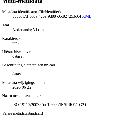
Meta-metadata
Metadata identificator (fileIdentifier)
b5bb8f7d-b60a-426a-9d88-c6c827253c64
XML
Taal
Nederlands; Vlaams
Karakterset
utf8
Hiërarchisch niveau
dataset
Beschrijving hiërarchisch niveau
dataset
Metadata wijzigingsdatum
2026-06-22
Naam metadatastandaard
ISO 19115/2003/Cor.1:2006/INSPIRE-TG2.0
Versie metadatastandaard