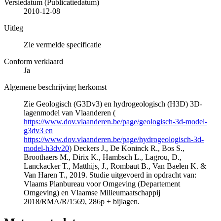
Versiedatum (Publicatiedatum)
2010-12-08
Uitleg
Zie vermelde specificatie
Conform verklaard
Ja
Algemene beschrijving herkomst
Zie Geologisch (G3Dv3) en hydrogeologisch (H3D) 3D-
lagenmodel van Vlaanderen (
https://www.dov.vlaanderen.be/page/geologisch-3d-model-
g3dv3 en
https://www.dov.vlaanderen.be/page/hydrogeologisch-3d-
model-h3dv20
) Deckers J., De Koninck R., Bos S.,
Broothaers M., Dirix K., Hambsch L., Lagrou, D.,
Lanckacker T., Matthijs, J., Rombaut B., Van Baelen K. &
Van Haren T., 2019. Studie uitgevoerd in opdracht van:
Vlaams Planbureau voor Omgeving (Departement
Omgeving) en Vlaamse Milieumaatschappij
2018/RMA/R/1569, 286p + bijlagen.