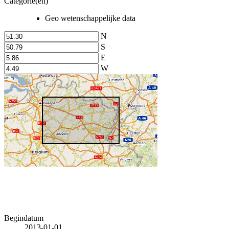
Categorie(en)
Geo wetenschappelijke data
N
S
E
W
Begindatum
2013-01-01