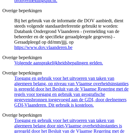
bronvermeldingsplicht.
Overige beperkingen
Bij het gebruik van de informatie die DOV aanbiedt, dient
steeds volgende standaardreferentie gebruikt te worden:
Databank Ondergrond Vlaanderen - (vermelding van de
beheerder en de specifieke geraadpleegde gegevens) -
Geraadpleegd op dd/mm/jjjj, op
https://www.dov.vlaanderen.be
Overige beperkingen
Volgende aansprakelijkheidsbepalingen gelden.
Overige beperkingen
Toegang en gebruik voor het uitvoeren van taken van
algemeen belang, op niveau van Vlaamse overheidsinstanties
is geregeld door het Besluit van de Vlaamse Regering met de
regels voor toegang en gebruik van geografische
gegevensbronnen toegevoegd aan de GDI, door deelnemers
GDI-Vlaanderen. Dit gebruik is kosteloos.
Overige beperkingen
Toegang en gebruik voor het uitvoeren van taken van
algemeen belang door niet-Vlaamse overheidsinstanties is
geregeld door het Besluit van de Vlaamse Regering met de