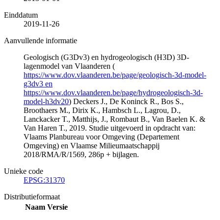
Einddatum
2019-11-26
Aanvullende informatie
Geologisch (G3Dv3) en hydrogeologisch (H3D) 3D-
lagenmodel van Vlaanderen (
https://www.dov.vlaanderen.be/page/geologisch-3d-model-
g3dv3 en
https://www.dov.vlaanderen.be/page/hydrogeologisch-3d-
model-h3dv20
) Deckers J., De Koninck R., Bos S.,
Broothaers M., Dirix K., Hambsch L., Lagrou, D.,
Lanckacker T., Matthijs, J., Rombaut B., Van Baelen K. &
Van Haren T., 2019. Studie uitgevoerd in opdracht van:
Vlaams Planbureau voor Omgeving (Departement
Omgeving) en Vlaamse Milieumaatschappij
2018/RMA/R/1569, 286p + bijlagen.
Unieke code
EPSG:31370
Distributieformaat
Naam
Versie