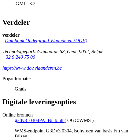
GML
3.2
Verdeler
verdeler
Databank Ondergrond Vlaanderen (DOV)
Technologiepark-Zwijnaarde 68
,
Gent
,
9052
,
België
+32 9 240 75 00
https://www.dov.vlaanderen.be
Prijsinformatie
Gratis
Digitale leveringsopties
Online bronnen
g3dv3_0304PA_Bi_b_ih
(
OGC:WMS
)
WMS-endpoint G3Dv3 0304, isohypsen van basis Fm van
Bilzen