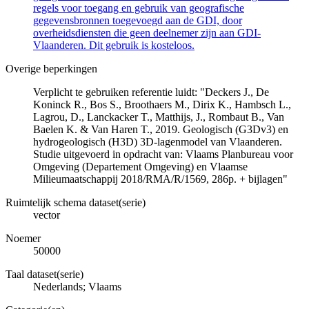
regels voor toegang en gebruik van geografische
gegevensbronnen toegevoegd aan de GDI, door
overheidsdiensten die geen deelnemer zijn aan GDI-
Vlaanderen. Dit gebruik is kosteloos.
Overige beperkingen
Verplicht te gebruiken referentie luidt: "Deckers J., De
Koninck R., Bos S., Broothaers M., Dirix K., Hambsch L.,
Lagrou, D., Lanckacker T., Matthijs, J., Rombaut B., Van
Baelen K. & Van Haren T., 2019. Geologisch (G3Dv3) en
hydrogeologisch (H3D) 3D-lagenmodel van Vlaanderen.
Studie uitgevoerd in opdracht van: Vlaams Planbureau voor
Omgeving (Departement Omgeving) en Vlaamse
Milieumaatschappij 2018/RMA/R/1569, 286p. + bijlagen"
Ruimtelijk schema dataset(serie)
vector
Noemer
50000
Taal dataset(serie)
Nederlands; Vlaams