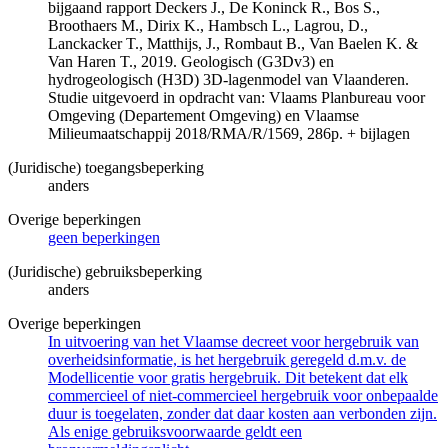
bijgaand rapport Deckers J., De Koninck R., Bos S.,
Broothaers M., Dirix K., Hambsch L., Lagrou, D.,
Lanckacker T., Matthijs, J., Rombaut B., Van Baelen K. &
Van Haren T., 2019. Geologisch (G3Dv3) en
hydrogeologisch (H3D) 3D-lagenmodel van Vlaanderen.
Studie uitgevoerd in opdracht van: Vlaams Planbureau voor
Omgeving (Departement Omgeving) en Vlaamse
Milieumaatschappij 2018/RMA/R/1569, 286p. + bijlagen
(Juridische) toegangsbeperking
anders
Overige beperkingen
geen beperkingen
(Juridische) gebruiksbeperking
anders
Overige beperkingen
In uitvoering van het Vlaamse decreet voor hergebruik van
overheidsinformatie, is het hergebruik geregeld d.m.v. de
Modellicentie voor gratis hergebruik. Dit betekent dat elk
commercieel of niet-commercieel hergebruik voor onbepaalde
duur is toegelaten, zonder dat daar kosten aan verbonden zijn.
Als enige gebruiksvoorwaarde geldt een