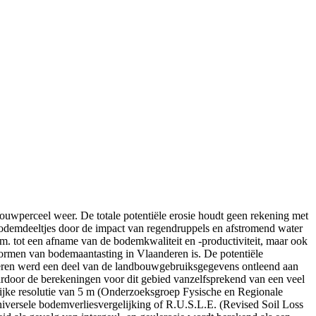
bouwperceel weer. De totale potentiële erosie houdt geen rekening met
 bodemdeeltjes door de impact van regendruppels en afstromend water
o.m. tot een afname van de bodemkwaliteit en -productiviteit, maar ook
vormen van bodemaantasting in Vlaanderen is. De potentiële
deren werd een deel van de landbouwgebruiksgegevens ontleend aan
ardoor de berekeningen voor dit gebied vanzelfsprekend van een veel
lijke resolutie van 5 m (Onderzoeksgroep Fysische en Regionale
versele bodemverliesvergelijking of R.U.S.L.E. (Revised Soil Loss