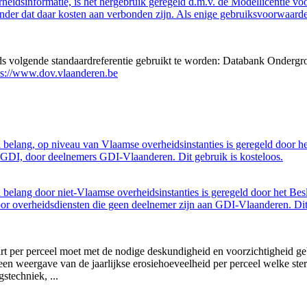
eidsinformatie, is het hergebruik geregeld d.m.v. de Modellicentie voor
nder dat daar kosten aan verbonden zijn. Als enige gebruiksvoorwaarde
eds volgende standaardreferentie gebruikt te worden: Databank Ondergr
ps://www.dov.vlaanderen.be
belang, op niveau van Vlaamse overheidsinstanties is geregeld door h
GDI, door deelnemers GDI-Vlaanderen. Dit gebruik is kosteloos.
belang door niet-Vlaamse overheidsinstanties is geregeld door het Bes
 overheidsdiensten die geen deelnemer zijn aan GDI-Vlaanderen. Dit 
art per perceel moet met de nodige deskundigheid en voorzichtigheid ge
 geen weergave van de jaarlijkse erosiehoeveelheid per perceel welke s
stechniek, ...