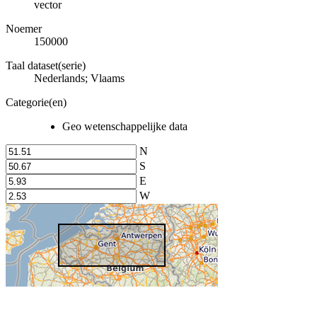
vector
Noemer
150000
Taal dataset(serie)
Nederlands; Vlaams
Categorie(en)
Geo wetenschappelijke data
N
S
E
W