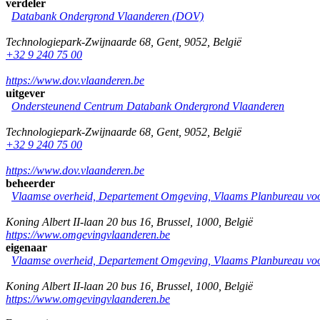
verdeler
Databank Ondergrond Vlaanderen (DOV)
Technologiepark-Zwijnaarde 68
,
Gent
,
9052
,
België
+32 9 240 75 00
https://www.dov.vlaanderen.be
uitgever
Ondersteunend Centrum Databank Ondergrond Vlaanderen
Technologiepark-Zwijnaarde 68
,
Gent
,
9052
,
België
+32 9 240 75 00
https://www.dov.vlaanderen.be
beheerder
Vlaamse overheid, Departement Omgeving, Vlaams Planbureau v
Koning Albert II-laan 20 bus 16
,
Brussel
,
1000
,
België
https://www.omgevingvlaanderen.be
eigenaar
Vlaamse overheid, Departement Omgeving, Vlaams Planbureau v
Koning Albert II-laan 20 bus 16
,
Brussel
,
1000
,
België
https://www.omgevingvlaanderen.be