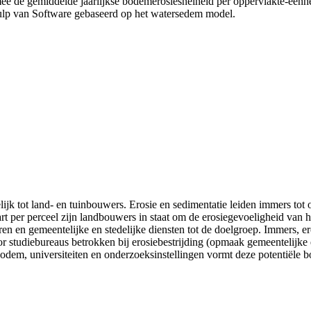
ee de gemiddelde jaarlijkse bodemerosiesnelheid per oppervlakte-eenhe
ulp van Software gebaseerd op het watersedem model.
ijk tot land- en tuinbouwers. Erosie en sedimentatie leiden immers tot
t per perceel zijn landbouwers in staat om de erosiegevoeligheid van h
ren en gemeentelijke en stedelijke diensten tot de doelgroep. Immers, 
r studiebureaus betrokken bij erosiebestrijding (opmaak gemeentelijke
dem, universiteiten en onderzoeksinstellingen vormt deze potentiële b