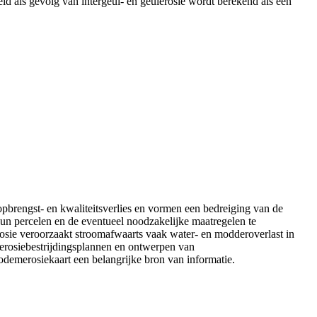
id als gevolg van intergeul- en geulerosie wordt berekend als een
 opbrengst- en kwaliteitsverlies en vormen een bedreiging van de
un percelen en de eventueel noodzakelijke maatregelen te
erosie veroorzaakt stroomafwaarts vaak water- en modderoverlast in
 erosiebestrijdingsplannen en ontwerpen van
odemerosiekaart een belangrijke bron van informatie.