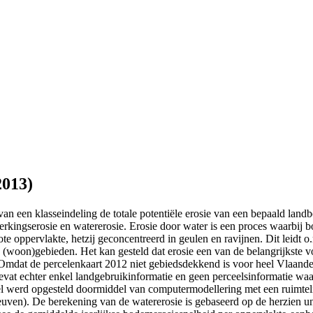
2013)
an een klasseindeling de totale potentiële erosie van een bepaald land
erkingserosie en watererosie. Erosie door water is een proces waarbij
te oppervlakte, hetzij geconcentreerd in geulen en ravijnen. Dit leidt 
 (woon)gebieden. Het kan gesteld dat erosie een van de belangrijkste 
. Omdat de percelenkaart 2012 niet gebiedsdekkend is voor heel Vlaan
evat echter enkel landgebruikinformatie en geen perceelsinformatie wa
rceel werd opgesteld doormiddel van computermodellering met een ruimte
n). De berekening van de watererosie is gebaseerd op de herzien uni