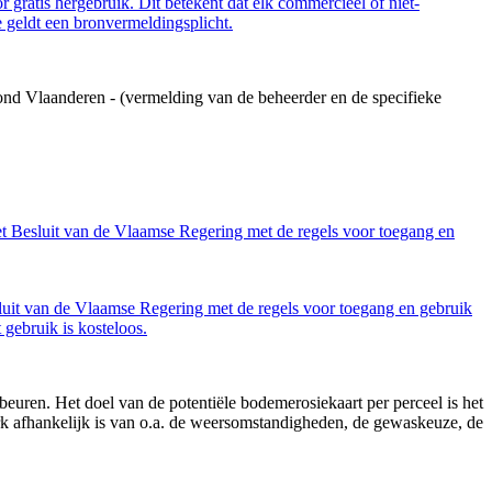
 gratis hergebruik. Dit betekent dat elk commercieel of niet-
 geldt een bronvermeldingsplicht.
ond Vlaanderen - (vermelding van de beheerder en de specifieke
et Besluit van de Vlaamse Regering met de regels voor toegang en
luit van de Vlaamse Regering met de regels voor toegang en gebruik
gebruik is kosteloos.
beuren. Het doel van de potentiële bodemerosiekaart per perceel is het
terk afhankelijk is van o.a. de weersomstandigheden, de gewaskeuze, de