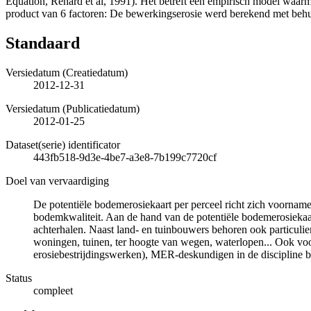
Equation, Renard et al, 1991). Het betreft een empirisch model waarm
product van 6 factoren: De bewerkingserosie werd berekend met beh
Standaard
Versiedatum (Creatiedatum)
2012-12-31
Versiedatum (Publicatiedatum)
2012-01-25
Dataset(serie) identificator
443fb518-9d3e-4be7-a3e8-7b199c7720cf
Doel van vervaardiging
De potentiële bodemerosiekaart per perceel richt zich voornamel
bodemkwaliteit. Aan de hand van de potentiële bodemerosiekaar
achterhalen. Naast land- en tuinbouwers behoren ook particulie
woningen, tuinen, ter hoogte van wegen, waterlopen... Ook voo
erosiebestrijdingswerken), MER-deskundigen in de discipline bo
Status
compleet