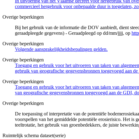
In uitvoering van het Vlaamse decreet voor hergebruik van overh
commercieel hergebruik voor onbepaalde duur is toegelaten, zo
Overige beperkingen
Bij het gebruik van de informatie die DOV aanbiedt, dient ste
geraadpleegde gegevens) - Geraadpleegd op dd/mm/jjjj, op
htt
Overige beperkingen
Volgende aansprakelijkheidsbepalingen gelden.
Overige beperkingen
Toegang en gebruik voor het uitvoeren van taken van algemeen 
gebruik van geografische gegevensbronnen toegevoegd aan de 
Overige beperkingen
Toegang en gebruik voor het uitvoeren van taken van algemeen 
van geografische gegevensbronnen toegevoegd aan de GDI, door
Overige beperkingen
De toepassing of interpretatie van de potentiële bodemerosieka
voorspellen van het gemiddelde potentiële erosierisico. Het is
teeltrotatie, het gebruik van groenbedekkers, de juiste bewerking
Ruimtelijk schema dataset(serie)