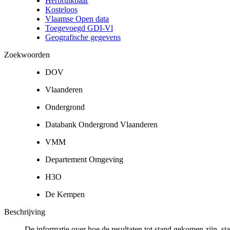
Herbruikbaar
Kosteloos
Vlaamse Open data
Toegevoegd GDI-Vl
Geografische gegevens
Zoekwoorden
DOV
Vlaanderen
Ondergrond
Databank Ondergrond Vlaanderen
VMM
Departement Omgeving
H3O
De Kempen
Beschrijving
De informatie over hoe de resultaten tot stand gekomen zijn, st