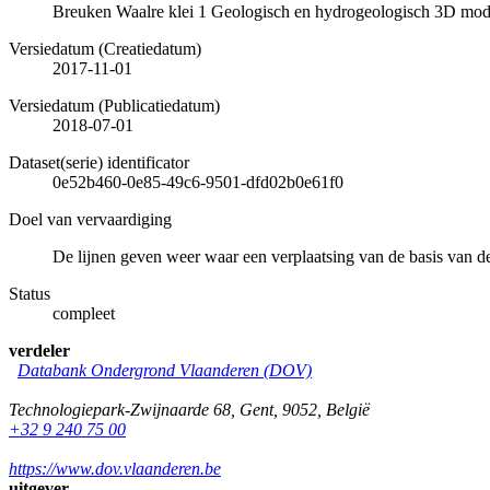
Breuken Waalre klei 1 Geologisch en hydrogeologisch 3D mod
Versiedatum (Creatiedatum)
2017-11-01
Versiedatum (Publicatiedatum)
2018-07-01
Dataset(serie) identificator
0e52b460-0e85-49c6-9501-dfd02b0e61f0
Doel van vervaardiging
De lijnen geven weer waar een verplaatsing van de basis van de
Status
compleet
verdeler
Databank Ondergrond Vlaanderen (DOV)
Technologiepark-Zwijnaarde 68
,
Gent
,
9052
,
België
+32 9 240 75 00
https://www.dov.vlaanderen.be
uitgever