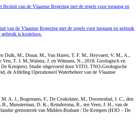
et Besluit van de Vlaamse Regering met de regels voor toegang en
luit van de Vlaamse Regering met de regels voor toegang en gebruik
gebruik is kosteloos.
den Dulk, M., Dusar, M., Van Haren, T. F. M., Heyvaert, V. M., A.,
e Ven, T. J. M.,Walstra, J. en Witmans, N., 2018. Geologisch en
– De Kempen). Studie uitgevoerd door VITO, TNO-Geologische
id, de Afdeling Operationeel Waterbeheer van de Vlaamse
r, M. A. J., Bogemans, F., De Ceukelaire, M., Doornenbal, J. C., den
, B., Munsterman, D. K., Reindersma, R., ten Veen, J. H., van de
derlandse grensstreek van Midden-Brabant / De Kempen (H3O – De