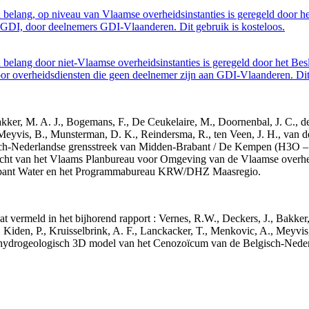
belang, op niveau van Vlaamse overheidsinstanties is geregeld door h
GDI, door deelnemers GDI-Vlaanderen. Dit gebruik is kosteloos.
belang door niet-Vlaamse overheidsinstanties is geregeld door het Bes
 overheidsdiensten die geen deelnemer zijn aan GDI-Vlaanderen. Dit 
 Bakker, M. A. J., Bogemans, F., De Ceukelaire, M., Doornenbal, J. C., 
 Meyvis, B., Munsterman, D. K., Reindersma, R., ten Veen, J. H., van d
sch-Nederlandse grensstreek van Midden-Brabant / De Kempen (H3O 
acht van het Vlaams Planbureau voor Omgeving van de Vlaamse overhe
abant Water en het Programmabureau KRW/DHZ Maasregio.
aat vermeld in het bijhorend rapport : Vernes, R.W., Deckers, J., Bakke
 Kiden, P., Kruisselbrink, A. F., Lanckacker, T., Menkovic, A., Meyvis
 en hydrogeologisch 3D model van het Cenozoïcum van de Belgisch-Ne