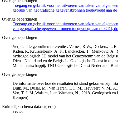
Overige beperkingen
Toegang en gebruik voor het uitvoeren van taken van algemeen 
gebruik van geografische gegevensbronnen toegevoegd aan de 
Overige beperkingen
Toegang en gebruik voor het uitvoeren van taken van algemeen 
van geografische gegevensbronnen toegevoegd aan de GDI, door
Overige beperkingen
Verplicht te gebruiken referentie : Vernes, R.W., Deckers, J.,
Kiden, P., Kruisselbrink, A. F., Lanckacker, T., Menkovic, A.,
hydrogeologisch 3D model van het Cenozoïcum van de Belgi
Dienst Nederland en de Belgische Geologische Dienst in opdr
Milieumaatschappij, TNO-Geologische Dienst Nederland, Br
Overige beperkingen
De informatie over hoe de resultaten tot stand gekomen zijn, st
Dulk, M., Dusar, M., Van Haren, T. F. M., Heyvaert, V. M., A.,
Ven, T. J. M.,Walstra, J. en Witmans, N., 2018. Geologisch
Kempen)
Ruimtelijk schema dataset(serie)
vector