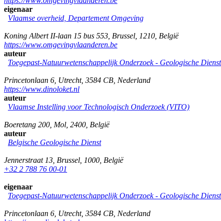
https://www.omgevingvlaanderen.be
eigenaar
Vlaamse overheid, Departement Omgeving
Koning Albert II-laan 15 bus 553
,
Brussel
,
1210
,
België
https://www.omgevingvlaanderen.be
auteur
Toegepast-Natuurwetenschappelijk Onderzoek - Geologische Diens
Princetonlaan 6
,
Utrecht
,
3584 CB
,
Nederland
https://www.dinoloket.nl
auteur
Vlaamse Instelling voor Technologisch Onderzoek (VITO)
Boeretang 200
,
Mol
,
2400
,
België
auteur
Belgische Geologische Dienst
Jennerstraat 13
,
Brussel
,
1000
,
België
+32 2 788 76 00-01
eigenaar
Toegepast-Natuurwetenschappelijk Onderzoek - Geologische Diens
Princetonlaan 6
,
Utrecht
,
3584 CB
,
Nederland