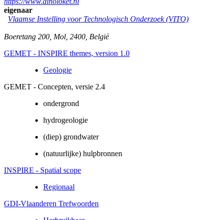
https://www.dinoloket.nl
eigenaar
Vlaamse Instelling voor Technologisch Onderzoek (VITO)
Boeretang 200
,
Mol
,
2400
,
België
GEMET - INSPIRE themes, version 1.0
Geologie
GEMET - Concepten, versie 2.4
ondergrond
hydrogeologie
(diep) grondwater
(natuurlijke) hulpbronnen
INSPIRE - Spatial scope
Regionaal
GDI-Vlaanderen Trefwoorden