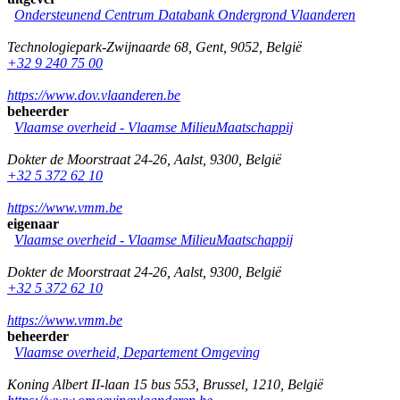
Ondersteunend Centrum Databank Ondergrond Vlaanderen
Technologiepark-Zwijnaarde 68
,
Gent
,
9052
,
België
+32 9 240 75 00
https://www.dov.vlaanderen.be
beheerder
Vlaamse overheid - Vlaamse MilieuMaatschappij
Dokter de Moorstraat 24-26
,
Aalst
,
9300
,
België
+32 5 372 62 10
https://www.vmm.be
eigenaar
Vlaamse overheid - Vlaamse MilieuMaatschappij
Dokter de Moorstraat 24-26
,
Aalst
,
9300
,
België
+32 5 372 62 10
https://www.vmm.be
beheerder
Vlaamse overheid, Departement Omgeving
Koning Albert II-laan 15 bus 553
,
Brussel
,
1210
,
België