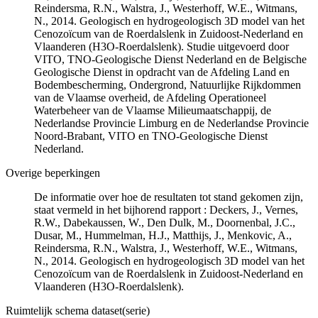
Reindersma, R.N., Walstra, J., Westerhoff, W.E., Witmans,
N., 2014. Geologisch en hydrogeologisch 3D model van het
Cenozoïcum van de Roerdalslenk in Zuidoost-Nederland en
Vlaanderen (H3O-Roerdalslenk). Studie uitgevoerd door
VITO, TNO-Geologische Dienst Nederland en de Belgische
Geologische Dienst in opdracht van de Afdeling Land en
Bodembescherming, Ondergrond, Natuurlijke Rijkdommen
van de Vlaamse overheid, de Afdeling Operationeel
Waterbeheer van de Vlaamse Milieumaatschappij, de
Nederlandse Provincie Limburg en de Nederlandse Provincie
Noord-Brabant, VITO en TNO-Geologische Dienst
Nederland.
Overige beperkingen
De informatie over hoe de resultaten tot stand gekomen zijn,
staat vermeld in het bijhorend rapport : Deckers, J., Vernes,
R.W., Dabekaussen, W., Den Dulk, M., Doornenbal, J.C.,
Dusar, M., Hummelman, H.J., Matthijs, J., Menkovic, A.,
Reindersma, R.N., Walstra, J., Westerhoff, W.E., Witmans,
N., 2014. Geologisch en hydrogeologisch 3D model van het
Cenozoïcum van de Roerdalslenk in Zuidoost-Nederland en
Vlaanderen (H3O-Roerdalslenk).
Ruimtelijk schema dataset(serie)