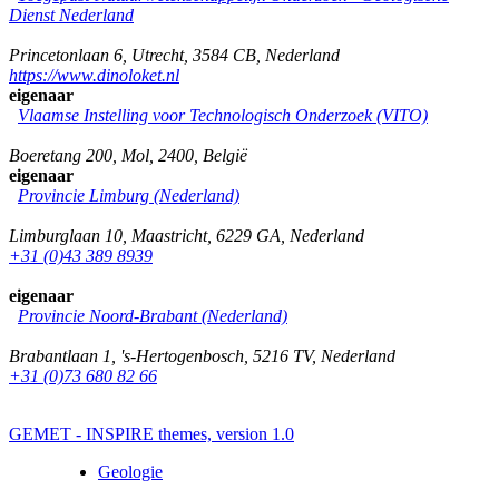
Dienst Nederland
Princetonlaan 6
,
Utrecht
,
3584 CB
,
Nederland
https://www.dinoloket.nl
eigenaar
Vlaamse Instelling voor Technologisch Onderzoek (VITO)
Boeretang 200
,
Mol
,
2400
,
België
eigenaar
Provincie Limburg (Nederland)
Limburglaan 10
,
Maastricht
,
6229 GA
,
Nederland
+31 (0)43 389 8939
eigenaar
Provincie Noord-Brabant (Nederland)
Brabantlaan 1
,
's-Hertogenbosch
,
5216 TV
,
Nederland
+31 (0)73 680 82 66
GEMET - INSPIRE themes, version 1.0
Geologie