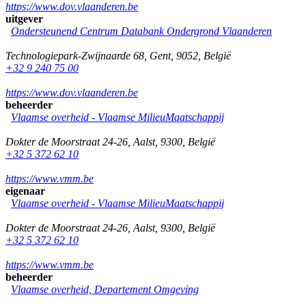
https://www.dov.vlaanderen.be
uitgever
Ondersteunend Centrum Databank Ondergrond Vlaanderen
Technologiepark-Zwijnaarde 68
,
Gent
,
9052
,
België
+32 9 240 75 00
https://www.dov.vlaanderen.be
beheerder
Vlaamse overheid - Vlaamse MilieuMaatschappij
Dokter de Moorstraat 24-26
,
Aalst
,
9300
,
België
+32 5 372 62 10
https://www.vmm.be
eigenaar
Vlaamse overheid - Vlaamse MilieuMaatschappij
Dokter de Moorstraat 24-26
,
Aalst
,
9300
,
België
+32 5 372 62 10
https://www.vmm.be
beheerder
Vlaamse overheid, Departement Omgeving