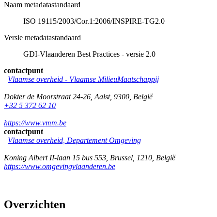
Naam metadatastandaard
ISO 19115/2003/Cor.1:2006/INSPIRE-TG2.0
Versie metadatastandaard
GDI-Vlaanderen Best Practices - versie 2.0
contactpunt
Vlaamse overheid - Vlaamse MilieuMaatschappij
Dokter de Moorstraat 24-26
,
Aalst
,
9300
,
België
+32 5 372 62 10
https://www.vmm.be
contactpunt
Vlaamse overheid, Departement Omgeving
Koning Albert II-laan 15 bus 553
,
Brussel
,
1210
,
België
https://www.omgevingvlaanderen.be
Overzichten