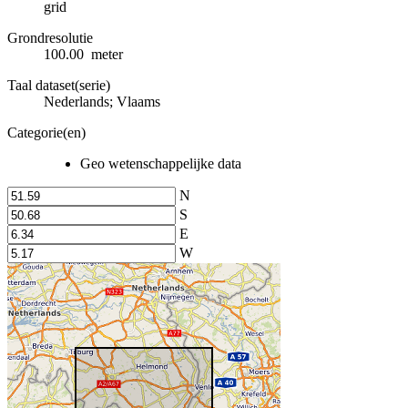
grid
Grondresolutie
100.00 meter
Taal dataset(serie)
Nederlands; Vlaams
Categorie(en)
Geo wetenschappelijke data
N
S
E
W