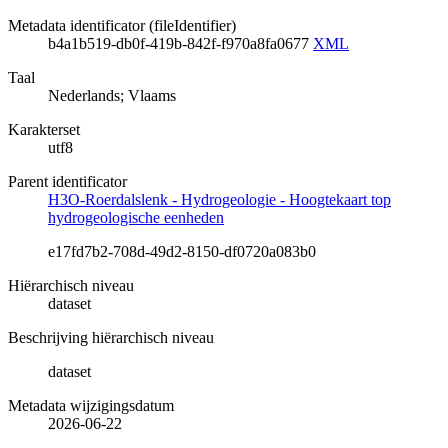
Metadata identificator (fileIdentifier)
b4a1b519-db0f-419b-842f-f970a8fa0677
XML
Taal
Nederlands; Vlaams
Karakterset
utf8
Parent identificator
H3O-Roerdalslenk - Hydrogeologie - Hoogtekaart top
hydrogeologische eenheden
e17fd7b2-708d-49d2-8150-df0720a083b0
Hiërarchisch niveau
dataset
Beschrijving hiërarchisch niveau
dataset
Metadata wijzigingsdatum
2026-06-22