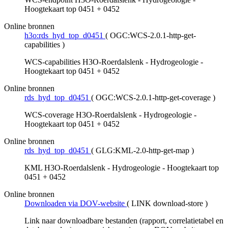
Hoogtekaart top 0451 + 0452
Online bronnen
h3o:rds_hyd_top_d0451
(
OGC:WCS-2.0.1-http-get-
capabilities
)
WCS-capabilities H3O-Roerdalslenk - Hydrogeologie -
Hoogtekaart top 0451 + 0452
Online bronnen
rds_hyd_top_d0451
(
OGC:WCS-2.0.1-http-get-coverage
)
WCS-coverage H3O-Roerdalslenk - Hydrogeologie -
Hoogtekaart top 0451 + 0452
Online bronnen
rds_hyd_top_d0451
(
GLG:KML-2.0-http-get-map
)
KML H3O-Roerdalslenk - Hydrogeologie - Hoogtekaart top
0451 + 0452
Online bronnen
Downloaden via DOV-website
(
LINK download-store
)
Link naar downloadbare bestanden (rapport, correlatietabel en