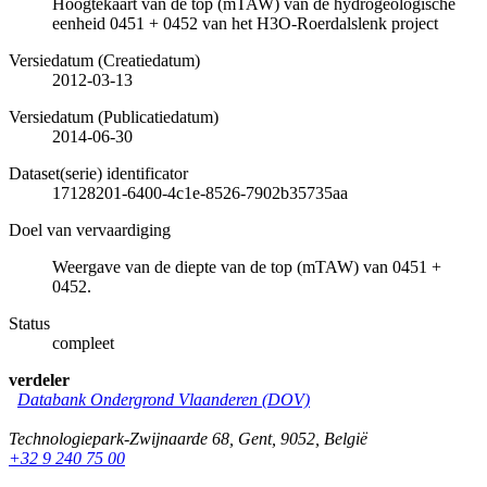
Hoogtekaart van de top (mTAW) van de hydrogeologische
eenheid 0451 + 0452 van het H3O-Roerdalslenk project
Versiedatum (Creatiedatum)
2012-03-13
Versiedatum (Publicatiedatum)
2014-06-30
Dataset(serie) identificator
17128201-6400-4c1e-8526-7902b35735aa
Doel van vervaardiging
Weergave van de diepte van de top (mTAW) van 0451 +
0452.
Status
compleet
verdeler
Databank Ondergrond Vlaanderen (DOV)
Technologiepark-Zwijnaarde 68
,
Gent
,
9052
,
België
+32 9 240 75 00