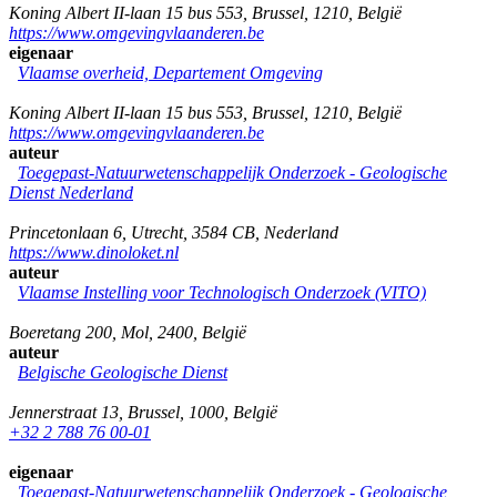
Koning Albert II-laan 15 bus 553
,
Brussel
,
1210
,
België
https://www.omgevingvlaanderen.be
eigenaar
Vlaamse overheid, Departement Omgeving
Koning Albert II-laan 15 bus 553
,
Brussel
,
1210
,
België
https://www.omgevingvlaanderen.be
auteur
Toegepast-Natuurwetenschappelijk Onderzoek - Geologische
Dienst Nederland
Princetonlaan 6
,
Utrecht
,
3584 CB
,
Nederland
https://www.dinoloket.nl
auteur
Vlaamse Instelling voor Technologisch Onderzoek (VITO)
Boeretang 200
,
Mol
,
2400
,
België
auteur
Belgische Geologische Dienst
Jennerstraat 13
,
Brussel
,
1000
,
België
+32 2 788 76 00-01
eigenaar
Toegepast-Natuurwetenschappelijk Onderzoek - Geologische