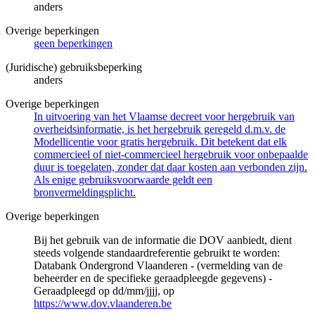
anders
Overige beperkingen
geen beperkingen
(Juridische) gebruiksbeperking
anders
Overige beperkingen
In uitvoering van het Vlaamse decreet voor hergebruik van
overheidsinformatie, is het hergebruik geregeld d.m.v. de
Modellicentie voor gratis hergebruik. Dit betekent dat elk
commercieel of niet-commercieel hergebruik voor onbepaalde
duur is toegelaten, zonder dat daar kosten aan verbonden zijn.
Als enige gebruiksvoorwaarde geldt een
bronvermeldingsplicht.
Overige beperkingen
Bij het gebruik van de informatie die DOV aanbiedt, dient
steeds volgende standaardreferentie gebruikt te worden:
Databank Ondergrond Vlaanderen - (vermelding van de
beheerder en de specifieke geraadpleegde gegevens) -
Geraadpleegd op dd/mm/jjjj, op
https://www.dov.vlaanderen.be