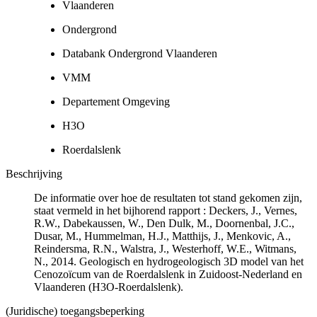
Vlaanderen
Ondergrond
Databank Ondergrond Vlaanderen
VMM
Departement Omgeving
H3O
Roerdalslenk
Beschrijving
De informatie over hoe de resultaten tot stand gekomen zijn,
staat vermeld in het bijhorend rapport : Deckers, J., Vernes,
R.W., Dabekaussen, W., Den Dulk, M., Doornenbal, J.C.,
Dusar, M., Hummelman, H.J., Matthijs, J., Menkovic, A.,
Reindersma, R.N., Walstra, J., Westerhoff, W.E., Witmans,
N., 2014. Geologisch en hydrogeologisch 3D model van het
Cenozoïcum van de Roerdalslenk in Zuidoost-Nederland en
Vlaanderen (H3O-Roerdalslenk).
(Juridische) toegangsbeperking