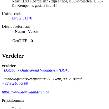
Naast H3O Roerdalslenk zijn er nog H3O-projecten. H3O-
De Kempen is gestart in 2015.
Unieke code
EPSG:31370
Distributieformaat
Naam
Versie
GeoTIFF
1.0
Verdeler
verdeler
Databank Ondergrond Vlaanderen (DOV)
Technologiepark-Zwijnaarde 68
,
Gent
,
9052
,
België
+32 9 240 75 00
https://www.dov.vlaanderen.be
Prijsinformatie
Gratis