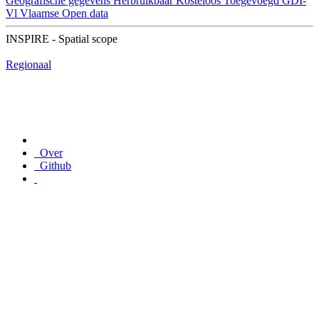
Geografische gegevens
Herbruikbaar
Kosteloos
Toegevoegd GDI-
Vl
Vlaamse Open data
INSPIRE - Spatial scope
Regionaal
Over
Github