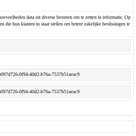
hoeveelheden data uit diverse bronnen om te zetten in informatie. Op
 die hun klanten in staat stellen om betere zakelijke beslissingen te
et/a097d726-0f94-40d2-b76a-7537b51aeac9
et/a097d726-0f94-40d2-b76a-7537b51aeac9