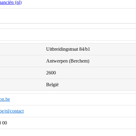
anciën (nl)
Uitbreidingstraat 84/b1
Antwerpen (Berchem)
2600
België
on.be
be/nl/contact
8 00