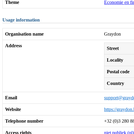
Theme
Economie en fin
Usage information
Organisation name
Graydon
Address
Street
Locality
Postal code
Country
Email
support@grayd
Website
https://graydon.
Telephone number
+32 (0)3 280 8
Access rights
niet publiek (nl)