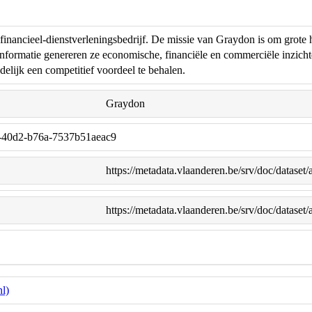
financieel-dienstverleningsbedrijf. De missie van Graydon is om grote 
informatie genereren ze economische, financiële en commerciële inzichten
delijk een competitief voordeel te behalen.
Graydon
-40d2-b76a-7537b51aeac9
https://metadata.vlaanderen.be/srv/doc/datas
https://metadata.vlaanderen.be/srv/doc/datas
l)