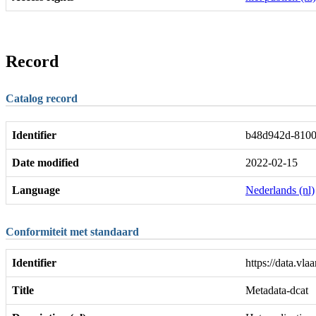
Record
Catalog record
Identifier
b48d942d-8100
Date modified
2022-02-15
Language
Nederlands (nl)
Conformiteit met standaard
Identifier
https://data.vl
Title
Metadata-dcat