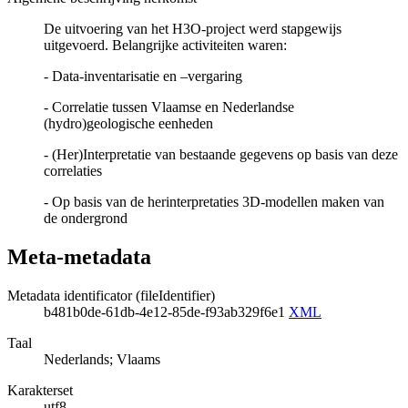
De uitvoering van het H3O-project werd stapgewijs
uitgevoerd. Belangrijke activiteiten waren:
- Data-inventarisatie en –vergaring
- Correlatie tussen Vlaamse en Nederlandse
(hydro)geologische eenheden
- (Her)Interpretatie van bestaande gegevens op basis van deze
correlaties
- Op basis van de herinterpretaties 3D-modellen maken van
de ondergrond
Meta-metadata
Metadata identificator (fileIdentifier)
b481b0de-61db-4e12-85de-f93ab329f6e1
XML
Taal
Nederlands; Vlaams
Karakterset
utf8