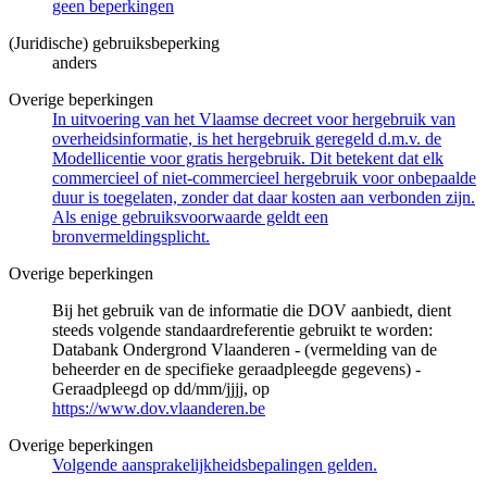
geen beperkingen
(Juridische) gebruiksbeperking
anders
Overige beperkingen
In uitvoering van het Vlaamse decreet voor hergebruik van
overheidsinformatie, is het hergebruik geregeld d.m.v. de
Modellicentie voor gratis hergebruik. Dit betekent dat elk
commercieel of niet-commercieel hergebruik voor onbepaalde
duur is toegelaten, zonder dat daar kosten aan verbonden zijn.
Als enige gebruiksvoorwaarde geldt een
bronvermeldingsplicht.
Overige beperkingen
Bij het gebruik van de informatie die DOV aanbiedt, dient
steeds volgende standaardreferentie gebruikt te worden:
Databank Ondergrond Vlaanderen - (vermelding van de
beheerder en de specifieke geraadpleegde gegevens) -
Geraadpleegd op dd/mm/jjjj, op
https://www.dov.vlaanderen.be
Overige beperkingen
Volgende aansprakelijkheidsbepalingen gelden.