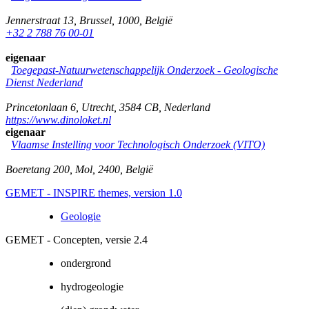
Jennerstraat 13
,
Brussel
,
1000
,
België
+32 2 788 76 00-01
eigenaar
Toegepast-Natuurwetenschappelijk Onderzoek - Geologische
Dienst Nederland
Princetonlaan 6
,
Utrecht
,
3584 CB
,
Nederland
https://www.dinoloket.nl
eigenaar
Vlaamse Instelling voor Technologisch Onderzoek (VITO)
Boeretang 200
,
Mol
,
2400
,
België
GEMET - INSPIRE themes, version 1.0
Geologie
GEMET - Concepten, versie 2.4
ondergrond
hydrogeologie