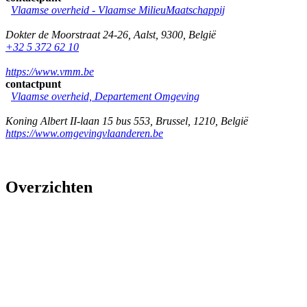
Vlaamse overheid - Vlaamse MilieuMaatschappij
Dokter de Moorstraat 24-26
,
Aalst
,
9300
,
België
+32 5 372 62 10
https://www.vmm.be
contactpunt
Vlaamse overheid, Departement Omgeving
Koning Albert II-laan 15 bus 553
,
Brussel
,
1210
,
België
https://www.omgevingvlaanderen.be
Overzichten