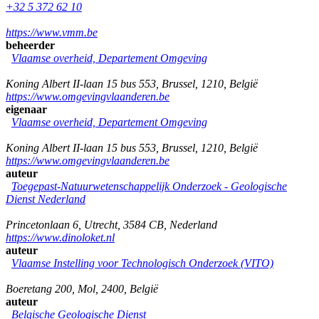
+32 5 372 62 10
https://www.vmm.be
beheerder
Vlaamse overheid, Departement Omgeving
Koning Albert II-laan 15 bus 553
,
Brussel
,
1210
,
België
https://www.omgevingvlaanderen.be
eigenaar
Vlaamse overheid, Departement Omgeving
Koning Albert II-laan 15 bus 553
,
Brussel
,
1210
,
België
https://www.omgevingvlaanderen.be
auteur
Toegepast-Natuurwetenschappelijk Onderzoek - Geologische
Dienst Nederland
Princetonlaan 6
,
Utrecht
,
3584 CB
,
Nederland
https://www.dinoloket.nl
auteur
Vlaamse Instelling voor Technologisch Onderzoek (VITO)
Boeretang 200
,
Mol
,
2400
,
België
auteur
Belgische Geologische Dienst