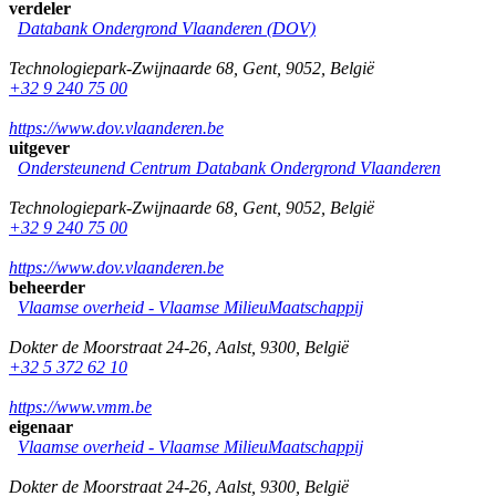
verdeler
Databank Ondergrond Vlaanderen (DOV)
Technologiepark-Zwijnaarde 68
,
Gent
,
9052
,
België
+32 9 240 75 00
https://www.dov.vlaanderen.be
uitgever
Ondersteunend Centrum Databank Ondergrond Vlaanderen
Technologiepark-Zwijnaarde 68
,
Gent
,
9052
,
België
+32 9 240 75 00
https://www.dov.vlaanderen.be
beheerder
Vlaamse overheid - Vlaamse MilieuMaatschappij
Dokter de Moorstraat 24-26
,
Aalst
,
9300
,
België
+32 5 372 62 10
https://www.vmm.be
eigenaar
Vlaamse overheid - Vlaamse MilieuMaatschappij
Dokter de Moorstraat 24-26
,
Aalst
,
9300
,
België