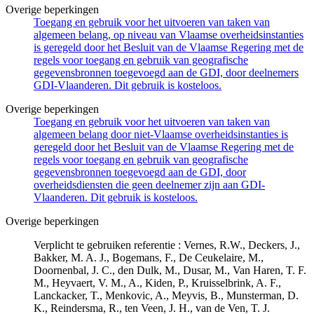
Overige beperkingen
Toegang en gebruik voor het uitvoeren van taken van
algemeen belang, op niveau van Vlaamse overheidsinstanties
is geregeld door het Besluit van de Vlaamse Regering met de
regels voor toegang en gebruik van geografische
gegevensbronnen toegevoegd aan de GDI, door deelnemers
GDI-Vlaanderen. Dit gebruik is kosteloos.
Overige beperkingen
Toegang en gebruik voor het uitvoeren van taken van
algemeen belang door niet-Vlaamse overheidsinstanties is
geregeld door het Besluit van de Vlaamse Regering met de
regels voor toegang en gebruik van geografische
gegevensbronnen toegevoegd aan de GDI, door
overheidsdiensten die geen deelnemer zijn aan GDI-
Vlaanderen. Dit gebruik is kosteloos.
Overige beperkingen
Verplicht te gebruiken referentie : Vernes, R.W., Deckers, J.,
Bakker, M. A. J., Bogemans, F., De Ceukelaire, M.,
Doornenbal, J. C., den Dulk, M., Dusar, M., Van Haren, T. F.
M., Heyvaert, V. M., A., Kiden, P., Kruisselbrink, A. F.,
Lanckacker, T., Menkovic, A., Meyvis, B., Munsterman, D.
K., Reindersma, R., ten Veen, J. H., van de Ven, T. J.