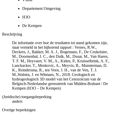
Departement Omgeving
H3O
De Kempen
Beschrijving
De informatie over hoe de resultaten tot stand gekomen zijn,
staat vermeld in het bijhorend rapport : Vernes, R.W.,
Deckers, J., Bakker, M. A. J., Bogemans, F., De Ceukelaire,
M., Doornenbal, J. C., den Dulk, M., Dusar, M., Van Haren,
T. F. M., Heyvaert, V. M., A., Kiden, P., Kruisselbrink, A. F.,
Lanckacker, T., Menkovic, A., Meyvis, B., Munsterman, D.
K., Reindersma, R., ten Veen, J. H., van de Ven, T. J.
M.,Walstra, J. en Witmans, N., 2018. Geologisch en
hydrogeologisch 3D model van het Cenozoïcum van de
Belgisch-Nederlandse grensstreek van Midden-Brabant / De
Kempen (H3O – De Kempen)
(Juridische) toegangsbeperking
anders
Overige beperkingen