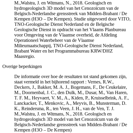
M.,Walstra, J. en Witmans, N., 2018. Geologisch en
hydrogeologisch 3D model van het Cenozoïcum van de
Belgisch-Nederlandse grensstreek van Midden-Brabant / De
Kempen (H3O – De Kempen). Studie uitgevoerd door VITO,
TNO-Geologische Dienst Nederland en de Belgische
Geologische Dienst in opdracht van het Vlaams Planbureau
voor Omgeving van de Vlaamse overheid, de Afdeling
Operationeel Waterbeheer van de Vlaamse
Milieumaatschappij, TNO-Geologische Dienst Nederland,
Brabant Water en het Programmabureau KRW/DHZ
Maasregio.
Overige beperkingen
De informatie over hoe de resultaten tot stand gekomen zijn,
staat vermeld in het bijhorend rapport : Vernes, R.W.,
Deckers, J., Bakker, M. A. J., Bogemans, F., De Ceukelaire,
M., Doornenbal, J. C., den Dulk, M., Dusar, M., Van Haren,
T. F. M., Heyvaert, V. M., A., Kiden, P., Kruisselbrink, A. F.,
Lanckacker, T., Menkovic, A., Meyvis, B., Munsterman, D.
K., Reindersma, R., ten Veen, J. H., van de Ven, T. J.
M.,Walstra, J. en Witmans, N., 2018. Geologisch en
hydrogeologisch 3D model van het Cenozoïcum van de
Belgisch-Nederlandse grensstreek van Midden-Brabant / De
Kempen (H3O – De Kempen)