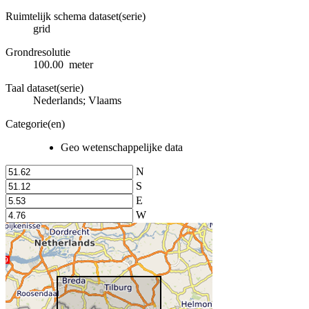
Ruimtelijk schema dataset(serie)
grid
Grondresolutie
100.00 meter
Taal dataset(serie)
Nederlands; Vlaams
Categorie(en)
Geo wetenschappelijke data
N
S
E
W