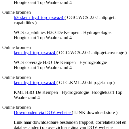
Hoogtekaart Top Waalre zand 4
Online bronnen
h3o:kem_hyd_top_pzwaz4
(
OGC:WCS-2.0.1-http-get-
capabilities
)
WCS-capabilities H3O-De Kempen - Hydrogeologie-
Hoogtekaart Top Waalre zand 4
Online bronnen
kem_hyd_top_pzwaz4
(
OGC:WCS-2.0.1-http-get-coverage
)
WCS-coverage H3O-De Kempen - Hydrogeologie-
Hoogtekaart Top Waalre zand 4
Online bronnen
kem_hyd_top_pzwaz4
(
GLG:KML-2.0-http-get-map
)
KML H3O-De Kempen - Hydrogeologie- Hoogtekaart Top
Waalre zand 4
Online bronnen
Downloaden via DOV-website
(
LINK download-store
)
Link naar downloadbare bestanden (rapport, correlatietabel en
databestanden) op overzichtspagina van DOV-website