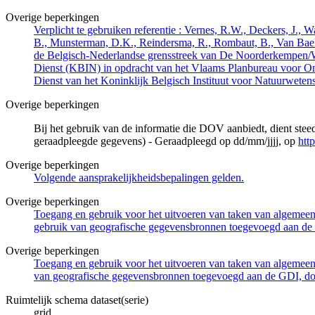
Overige beperkingen
Verplicht te gebruiken referentie : Vernes, R.W., Deckers, J.,
B., Munsterman, D.K., Reindersma, R., Rombaut, B., Van Bae
de Belgisch-Nederlandse grensstreek van De Noorderkempen/
Dienst (KBIN) in opdracht van het Vlaams Planbureau voor O
Dienst van het Koninklijk Belgisch Instituut voor Natuurwet
Overige beperkingen
Bij het gebruik van de informatie die DOV aanbiedt, dient ste
geraadpleegde gegevens) - Geraadpleegd op dd/mm/jjjj, op
htt
Overige beperkingen
Volgende aansprakelijkheidsbepalingen gelden.
Overige beperkingen
Toegang en gebruik voor het uitvoeren van taken van algemeen 
gebruik van geografische gegevensbronnen toegevoegd aan de 
Overige beperkingen
Toegang en gebruik voor het uitvoeren van taken van algemeen 
van geografische gegevensbronnen toegevoegd aan de GDI, door
Ruimtelijk schema dataset(serie)
grid