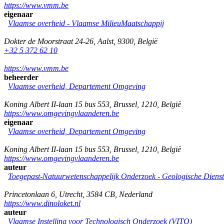
https://www.vmm.be
eigenaar
Vlaamse overheid - Vlaamse MilieuMaatschappij
Dokter de Moorstraat 24-26
,
Aalst
,
9300
,
België
+32 5 372 62 10
https://www.vmm.be
beheerder
Vlaamse overheid, Departement Omgeving
Koning Albert II-laan 15 bus 553
,
Brussel
,
1210
,
België
https://www.omgevingvlaanderen.be
eigenaar
Vlaamse overheid, Departement Omgeving
Koning Albert II-laan 15 bus 553
,
Brussel
,
1210
,
België
https://www.omgevingvlaanderen.be
auteur
Toegepast-Natuurwetenschappelijk Onderzoek - Geologische Diens
Princetonlaan 6
,
Utrecht
,
3584 CB
,
Nederland
https://www.dinoloket.nl
auteur
Vlaamse Instelling voor Technologisch Onderzoek (VITO)