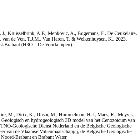
a, J., Kruisselbrink, A.F., Menkovic, A., Bogemans, F., De Ceukelaire,
, van de Ven, T.J.M., Van Haren, T. & Welkenhuysen, K., 2023.
est-Brabant (H3O – De Voorkempen)
elaire, M., Dirix, K., Dusar, M., Hummelman, H.J., Maes, R., Meyvis,
3. Geologisch en hydrogeologisch 3D model van het Cenozoïcum van
 TNO-Geologische Dienst Nederland en de Belgische Geologische
eer van de Vlaamse Milieumaatschappij, de Belgische Geologische
e Noord-Brabant en Brabant Water.