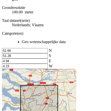
Grondresolutie
100.00 meter
Taal dataset(serie)
Nederlands; Vlaams
Categorie(en)
Geo wetenschappelijke data
N
S
E
W