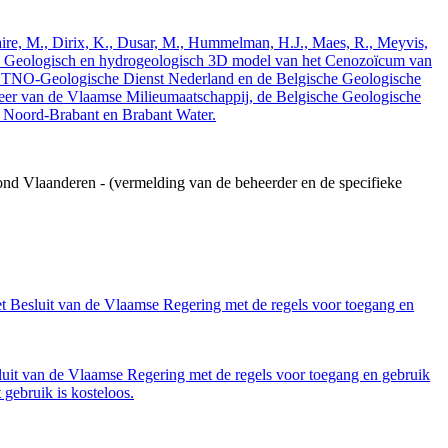
elaire, M., Dirix, K., Dusar, M., Hummelman, H.J., Maes, R., Meyvis,
3. Geologisch en hydrogeologisch 3D model van het Cenozoïcum van
 TNO-Geologische Dienst Nederland en de Belgische Geologische
eer van de Vlaamse Milieumaatschappij, de Belgische Geologische
e Noord-Brabant en Brabant Water.
ond Vlaanderen - (vermelding van de beheerder en de specifieke
et Besluit van de Vlaamse Regering met de regels voor toegang en
luit van de Vlaamse Regering met de regels voor toegang en gebruik
gebruik is kosteloos.