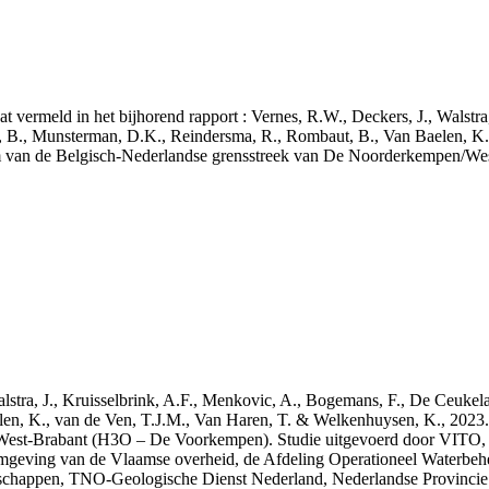
aat vermeld in het bijhorend rapport : Vernes, R.W., Deckers, J., Walstr
, B., Munsterman, D.K., Reindersma, R., Rombaut, B., Van Baelen, K.
m van de Belgisch-Nederlandse grensstreek van De Noorderkempen/W
 Walstra, J., Kruisselbrink, A.F., Menkovic, A., Bogemans, F., De Ceuk
len, K., van de Ven, T.J.M., Van Haren, T. & Welkenhuysen, K., 202
West-Brabant (H3O – De Voorkempen). Studie uitgevoerd door VITO,
mgeving van de Vlaamse overheid, de Afdeling Operationeel Waterbeh
enschappen, TNO-Geologische Dienst Nederland, Nederlandse Provinci