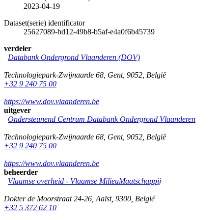
2023-04-19
Dataset(serie) identificator
25627089-bd12-49b8-b5af-e4a0f6b45739
verdeler
Databank Ondergrond Vlaanderen (DOV)
Technologiepark-Zwijnaarde 68
,
Gent
,
9052
,
België
+32 9 240 75 00
https://www.dov.vlaanderen.be
uitgever
Ondersteunend Centrum Databank Ondergrond Vlaanderen
Technologiepark-Zwijnaarde 68
,
Gent
,
9052
,
België
+32 9 240 75 00
https://www.dov.vlaanderen.be
beheerder
Vlaamse overheid - Vlaamse MilieuMaatschappij
Dokter de Moorstraat 24-26
,
Aalst
,
9300
,
België
+32 5 372 62 10