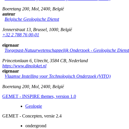
Boeretang 200
,
Mol
,
2400
,
België
auteur
Belgische Geologische Dienst
Jennerstraat 13
,
Brussel
,
1000
,
België
+32 2 788 76 00-01
eigenaar
Toegepast-Natuurwetenschappelijk Onderzoek - Geologische Diens
Princetonlaan 6
,
Utrecht
,
3584 CB
,
Nederland
https://www.dinoloket.nl
eigenaar
Vlaamse Instelling voor Technologisch Onderzoek (VITO)
Boeretang 200
,
Mol
,
2400
,
België
GEMET - INSPIRE themes, version 1.0
Geologie
GEMET - Concepten, versie 2.4
ondergrond