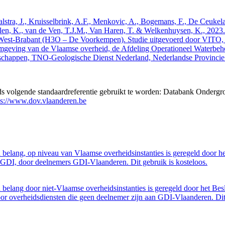
 Walstra, J., Kruisselbrink, A.F., Menkovic, A., Bogemans, F., De Ceuk
len, K., van de Ven, T.J.M., Van Haren, T. & Welkenhuysen, K., 202
West-Brabant (H3O – De Voorkempen). Studie uitgevoerd door VITO,
mgeving van de Vlaamse overheid, de Afdeling Operationeel Waterbeh
enschappen, TNO-Geologische Dienst Nederland, Nederlandse Provinci
eds volgende standaardreferentie gebruikt te worden: Databank Ondergr
ps://www.dov.vlaanderen.be
belang, op niveau van Vlaamse overheidsinstanties is geregeld door h
GDI, door deelnemers GDI-Vlaanderen. Dit gebruik is kosteloos.
belang door niet-Vlaamse overheidsinstanties is geregeld door het Bes
 overheidsdiensten die geen deelnemer zijn aan GDI-Vlaanderen. Dit 