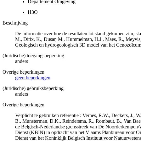
Departement Omgeving
H3O
Beschrijving
De informatie over hoe de resultaten tot stand gekomen zijn, st
M., Dirix, K., Dusar, M., Hummelman, H.J., Maes, R., Meyvis
Geologisch en hydrogeologisch 3D model van het Cenozoïcu
(Juridische) toegangsbeperking
anders
Overige beperkingen
geen beperkingen
(Juridische) gebruiksbeperking
anders
Overige beperkingen
Verplicht te gebruiken referentie : Vernes, R.W., Deckers, J.,
B., Munsterman, D.K., Reindersma, R., Rombaut, B., Van Bae
de Belgisch-Nederlandse grensstreek van De Noorderkempen/
Dienst (KBIN) in opdracht van het Vlaams Planbureau voor O
Dienst van het Koninklijk Belgisch Instituut voor Natuurwet