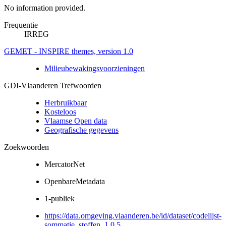
No information provided.
Frequentie
IRREG
GEMET - INSPIRE themes, version 1.0
Milieubewakingsvoorzieningen
GDI-Vlaanderen Trefwoorden
Herbruikbaar
Kosteloos
Vlaamse Open data
Geografische gegevens
Zoekwoorden
MercatorNet
OpenbareMetadata
1-publiek
https://data.omgeving.vlaanderen.be/id/dataset/codelijst-
sommatie_stoffen_1.0.5