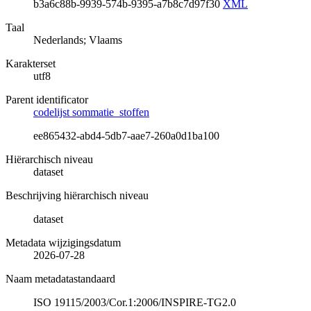
b3a6c88b-9939-574b-9395-a7b8c7d97f30
XML
Taal
Nederlands; Vlaams
Karakterset
utf8
Parent identificator
codelijst sommatie_stoffen
ee865432-abd4-5db7-aae7-260a0d1ba100
Hiërarchisch niveau
dataset
Beschrijving hiërarchisch niveau
dataset
Metadata wijzigingsdatum
2026-07-28
Naam metadatastandaard
ISO 19115/2003/Cor.1:2006/INSPIRE-TG2.0