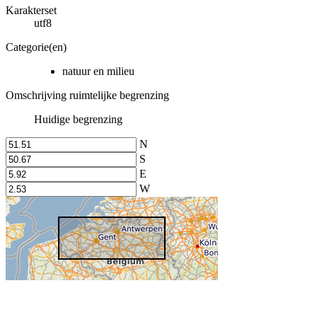
Karakterset
utf8
Categorie(en)
natuur en milieu
Omschrijving ruimtelijke begrenzing
Huidige begrenzing
N
S
E
W