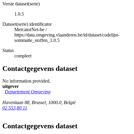
Versie dataset(serie)
1.0.5
Dataset(serie) identificator
MercatorNet-be
/
https://data.omgeving.vlaanderen.be/id/dataset/codelijst-
sommatie_stoffen_1.0.5
Status
compleet
Contactgegevens dataset
No information provided.
uitgever
Departement Omgeving
Havenlaan 88
,
Brussel
,
1000.0
,
België
02 553 80 11
Contactgegevens dataset