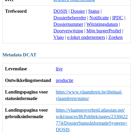
Trefwoord
DOSIS
|
Dossier
|
Status
|
Dossierbeheerder
|
Notificatie
|
IPDC
|
Dossiernummer
|
Wijzigingsdatum
|
Doorverwijzing
|
Mijn burgerProfiel
|
Vlaio
|
e-loket ondernemers
|
Zoeken
Metadata DCAT
Levensfase
live
Ontwikkelingstoestand
productie
Landingspagina voor
https://www.vlaanderen.be/digitaal-
statusinformatie
vlaanderen/status/
Landingspagina voor
https://vlaamseoverheid.atlassian.net/
gebruiksinformatie
wiki/spaces/IKPubliek/pages/2336622
774/DossierStatusInformatieSysteem+
DOSIS