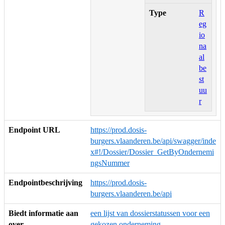
Type
R
eg
io
na
al
be
st
uu
r
Endpoint URL
https://prod.dosis-
burgers.vlaanderen.be/api/swagger/inde
x#!/Dossier/Dossier_GetByOndernemi
ngsNummer
Endpointbeschrijving
https://prod.dosis-
burgers.vlaanderen.be/api
Biedt informatie aan
een lijst van dossierstatussen voor een
over
gekozen onderneming