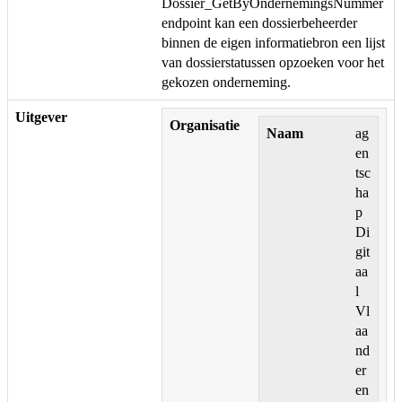
Dossier_GetByOndernemingsNummer
endpoint kan een dossierbeheerder
binnen de eigen informatiebron een lijst
van dossierstatussen opzoeken voor het
gekozen onderneming.
Uitgever
Organisatie
Naam
ag
en
tsc
ha
p
Di
git
aa
l
Vl
aa
nd
er
en