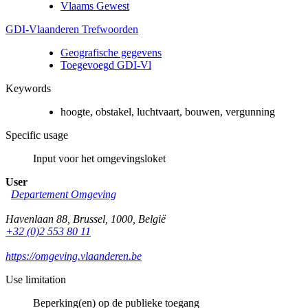
Vlaams Gewest
GDI-Vlaanderen Trefwoorden
Geografische gegevens
Toegevoegd GDI-Vl
Keywords
hoogte, obstakel, luchtvaart, bouwen, vergunning
Specific usage
Input voor het omgevingsloket
User
Departement Omgeving
Havenlaan 88
,
Brussel
,
1000
,
België
+32 (0)2 553 80 11
https://omgeving.vlaanderen.be
Use limitation
Beperking(en) op de publieke toegang