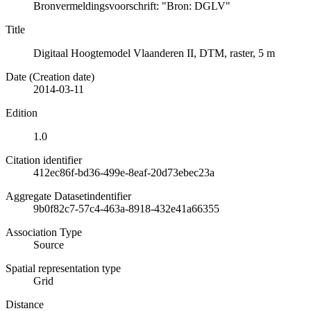
Bronvermeldingsvoorschrift: "Bron: DGLV"
Title
Digitaal Hoogtemodel Vlaanderen II, DTM, raster, 5 m
Date (Creation date)
2014-03-11
Edition
1.0
Citation identifier
412ec86f-bd36-499e-8eaf-20d73ebec23a
Aggregate Datasetindentifier
9b0f82c7-57c4-463a-8918-432e41a66355
Association Type
Source
Spatial representation type
Grid
Distance