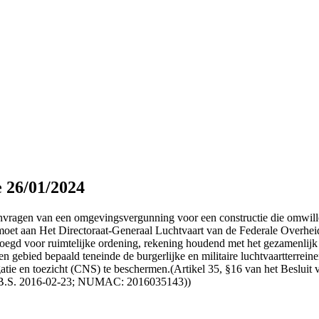
e 26/01/2024
anvragen van een omgevingsvergunning voor een constructie die omwille
 moet aan Het Directoraat-Generaal Luchtvaart van de Federale Overhe
egd voor ruimtelijke ordening, rekening houdend met het gezamenlijk 
ebied bepaald teneinde de burgerlijke en militaire luchtvaartterreinen,
avigatie en toezicht (CNS) te beschermen.(Artikel 35, §16 van het Besl
. (B.S. 2016-02-23; NUMAC: 2016035143))