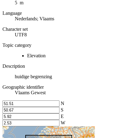
5 m
Language
Nederlands; Vlaams
Character set
UTF8
Topic category
Elevation
Description
huidige begrenzing
Geographic identifier
Vlaams Gewest
N
S
E
W