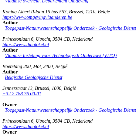
Vlaamse overheid, Departement Omgeving
Koning Albert II-laan 15 bus 553
,
Brussel
,
1210
,
België
https://www.omgevingvlaanderen.be
Author
Toegepast-Natuurwetenschappelijk Onderzoek - Geologische Diens
Princetonlaan 6
,
Utrecht
,
3584 CB
,
Nederland
https://www.dinoloket.nl
Author
Vlaamse Instelling voor Technologisch Onderzoek (VITO)
Boeretang 200
,
Mol
,
2400
,
België
Author
Belgische Geologische Dienst
Jennerstraat 13
,
Brussel
,
1000
,
België
+32 2 788 76 00-01
Owner
Toegepast-Natuurwetenschappelijk Onderzoek - Geologische Diens
Princetonlaan 6
,
Utrecht
,
3584 CB
,
Nederland
https://www.dinoloket.nl
Owner