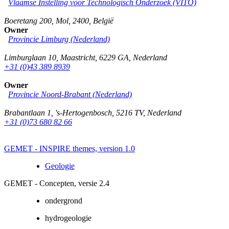
Vlaamse Instelling voor Technologisch Onderzoek (VITO)
Boeretang 200
,
Mol
,
2400
,
België
Owner
Provincie Limburg (Nederland)
Limburglaan 10
,
Maastricht
,
6229 GA
,
Nederland
+31 (0)43 389 8939
Owner
Provincie Noord-Brabant (Nederland)
Brabantlaan 1
,
's-Hertogenbosch
,
5216 TV
,
Nederland
+31 (0)73 680 82 66
GEMET - INSPIRE themes, version 1.0
Geologie
GEMET - Concepten, versie 2.4
ondergrond
hydrogeologie