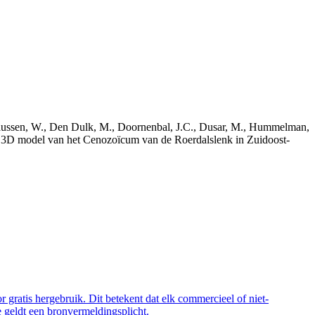
bekaussen, W., Den Dulk, M., Doornenbal, J.C., Dusar, M., Hummelman,
ch 3D model van het Cenozoïcum van de Roerdalslenk in Zuidoost-
 gratis hergebruik. Dit betekent dat elk commercieel of niet-
 geldt een bronvermeldingsplicht.