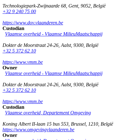
Technologiepark-Zwijnaarde 68
,
Gent
,
9052
,
België
+32 9 240 75 00
https://www.dov.vlaanderen.be
Custodian
Vlaamse overheid - Vlaamse MilieuMaatschappij
Dokter de Moorstraat 24-26
,
Aalst
,
9300
,
België
+32 5 372 62 10
https://www.vmm.be
Owner
Vlaamse overheid - Vlaamse MilieuMaatschappij
Dokter de Moorstraat 24-26
,
Aalst
,
9300
,
België
+32 5 372 62 10
https://www.vmm.be
Custodian
Vlaamse overheid, Departement Omgeving
Koning Albert II-laan 15 bus 553
,
Brussel
,
1210
,
België
https://www.omgevingvlaanderen.be
Owner