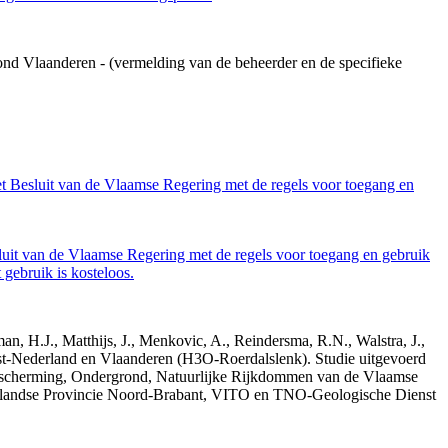
ond Vlaanderen - (vermelding van de beheerder en de specifieke
et Besluit van de Vlaamse Regering met de regels voor toegang en
luit van de Vlaamse Regering met de regels voor toegang en gebruik
gebruik is kosteloos.
n, H.J., Matthijs, J., Menkovic, A., Reindersma, R.N., Walstra, J.,
t-Nederland en Vlaanderen (H3O-Roerdalslenk). Studie uitgevoerd
escherming, Ondergrond, Natuurlijke Rijkdommen van de Vlaamse
erlandse Provincie Noord-Brabant, VITO en TNO-Geologische Dienst