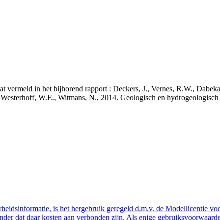
staat vermeld in het bijhorend rapport : Deckers, J., Vernes, R.W., Da
 J., Westerhoff, W.E., Witmans, N., 2014. Geologisch en hydrogeologis
eidsinformatie, is het hergebruik geregeld d.m.v. de Modellicentie voor
nder dat daar kosten aan verbonden zijn. Als enige gebruiksvoorwaarde