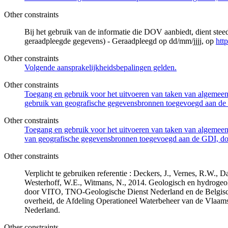
Other constraints
Bij het gebruik van de informatie die DOV aanbiedt, dient ste
geraadpleegde gegevens) - Geraadpleegd op dd/mm/jjjj, op
htt
Other constraints
Volgende aansprakelijkheidsbepalingen gelden.
Other constraints
Toegang en gebruik voor het uitvoeren van taken van algemeen 
gebruik van geografische gegevensbronnen toegevoegd aan de 
Other constraints
Toegang en gebruik voor het uitvoeren van taken van algemeen 
van geografische gegevensbronnen toegevoegd aan de GDI, door
Other constraints
Verplicht te gebruiken referentie : Deckers, J., Vernes, R.W.,
Westerhoff, W.E., Witmans, N., 2014. Geologisch en hydrogeo
door VITO, TNO-Geologische Dienst Nederland en de Belgisc
overheid, de Afdeling Operationeel Waterbeheer van de Vlaa
Nederland.
Other constraints