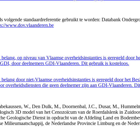
eds volgende standaardreferentie gebruikt te worden: Databank Ondergr
ps://www.dov.vlaanderen.be
belang, op niveau van Vlaamse overheidsinstanties is geregeld door h
GDI, door deelnemers GDI-Vlaanderen. Dit gebruik is kosteloos.
belang door niet-Vlaamse overheidsinstanties is geregeld door het Bes
 overheidsdiensten die geen deelnemer zijn aan GDI-Vlaanderen. Dit 
 Dabekaussen, W., Den Dulk, M., Doornenbal, J.C., Dusar, M., Hummelma
logisch 3D model van het Cenozoïcum van de Roerdalslenk in Zuidoos
he Geologische Dienst in opdracht van de Afdeling Land en Bodemb
mse Milieumaatschappij, de Nederlandse Provincie Limburg en de Ned