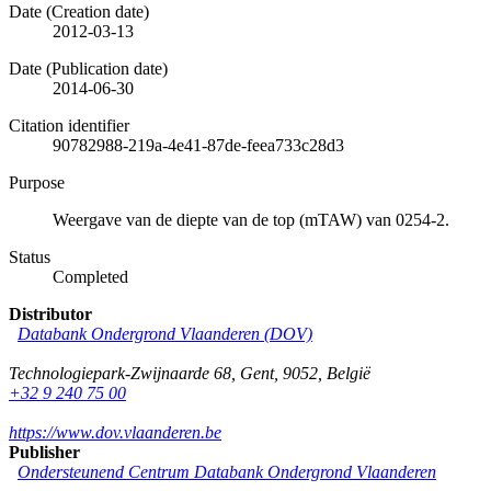
Date (Creation date)
2012-03-13
Date (Publication date)
2014-06-30
Citation identifier
90782988-219a-4e41-87de-feea733c28d3
Purpose
Weergave van de diepte van de top (mTAW) van 0254-2.
Status
Completed
Distributor
Databank Ondergrond Vlaanderen (DOV)
Technologiepark-Zwijnaarde 68
,
Gent
,
9052
,
België
+32 9 240 75 00
https://www.dov.vlaanderen.be
Publisher
Ondersteunend Centrum Databank Ondergrond Vlaanderen