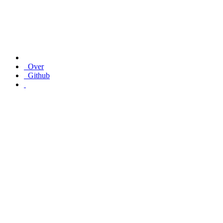
Over
Github