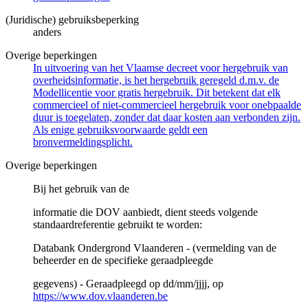
(Juridische) gebruiksbeperking
anders
Overige beperkingen
In uitvoering van het Vlaamse decreet voor hergebruik van
overheidsinformatie, is het hergebruik geregeld d.m.v. de
Modellicentie voor gratis hergebruik. Dit betekent dat elk
commercieel of niet-commercieel hergebruik voor onebpaalde
duur is toegelaten, zonder dat daar kosten aan verbonden zijn.
Als enige gebruiksvoorwaarde geldt een
bronvermeldingsplicht.
Overige beperkingen
Bij het gebruik van de
informatie die DOV aanbiedt, dient steeds volgende
standaardreferentie gebruikt te worden:
Databank Ondergrond Vlaanderen - (vermelding van de
beheerder en de specifieke geraadpleegde
gegevens) - Geraadpleegd op dd/mm/jjjj, op
https://www.dov.vlaanderen.be