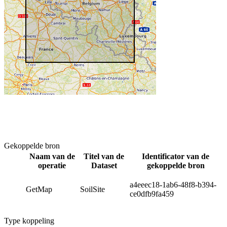
Gekoppelde bron
Naam van de
Titel van de
Identificator van de
operatie
Dataset
gekoppelde bron
a4eeec18-1ab6-48f8-b394-
GetMap
SoilSite
ce0dfb9fa459
Type koppeling