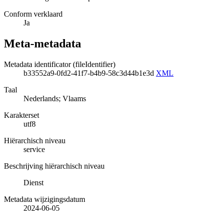
Conform verklaard
Ja
Meta-metadata
Metadata identificator (fileIdentifier)
b33552a9-0fd2-41f7-b4b9-58c3d44b1e3d
XML
Taal
Nederlands; Vlaams
Karakterset
utf8
Hiërarchisch niveau
service
Beschrijving hiërarchisch niveau
Dienst
Metadata wijzigingsdatum
2024-06-05