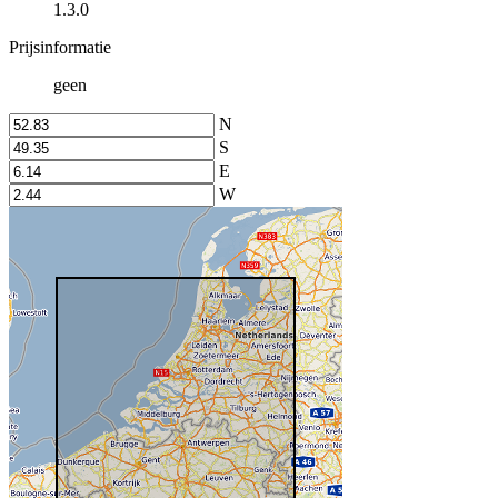
1.3.0
Prijsinformatie
geen
N
S
E
W