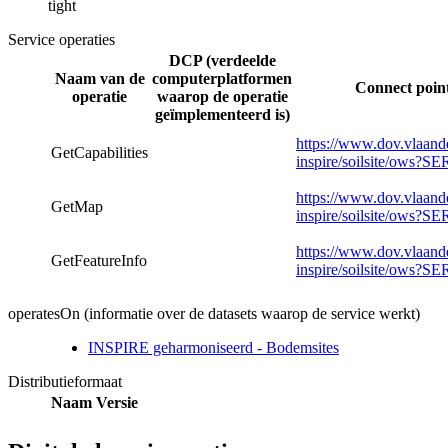
tight
Service operaties
DCP (verdeelde
Naam van de
computerplatformen
Connect point
operatie
waarop de operatie
geïmplementeerd is)
https://www.dov.vlaand
GetCapabilities
inspire/soilsite/ow
https://www.dov.vlaand
GetMap
inspire/soilsite/ow
https://www.dov.vlaand
GetFeatureInfo
inspire/soilsite/ow
operatesOn (informatie over de datasets waarop de service werkt)
INSPIRE geharmoniseerd - Bodemsites
Distributieformaat
Naam
Versie