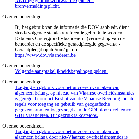
Als enige gebruiksvoorwaarde geldt een
bronvermeldingsplicht.
Overige beperkingen
Bij het gebruik van de informatie die DOV aanbiedt, dient
steeds volgende standaardreferentie gebruikt te worden:
Databank Ondergrond Vlaanderen - (vermelding van de
beheerder en de specifieke geraadpleegde gegevens) -
Geraadpleegd op dd/mm/jjjj, op
https://www.dov.vlaanderen.be
Overige beperkingen
Volgende aansprakelijkheidsbepalingen gelden.
Overige beperkingen
Toegang en gebruik voor het uitvoeren van taken van
algemeen belang, op niveau van Vlaamse overheidsinstanties
is geregeld door het Besluit van de Vlaamse Regering met de
regels voor toegang en gebruik van geografische
gegevensbronnen toegevoegd aan de GDI, door deelnemers
GDI-Vlaanderen. Dit gebruik is kosteloos.
Overige beperkingen
Toegang en gebruik voor het uitvoeren van taken van
algemeen belang door niet-Vlaamse overheidsinstanties is