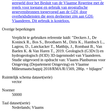
geregeld door het Besluit van de Vlaamse Regering met de
regels voor toegang en gebruik van geografische
gegevensbronnen toegevoegd aan de GDI, door
overheidsdiensten die geen deelnemer zijn aan GDI-
Vlaanderen. Dit gebruik is kosteloos.
Overige beperkingen
Verplicht te gebruiken referentie luidt: "Deckers J., De
Koninck R., Bos S., Broothaers M., Dirix K., Hambsch L.,
Lagrou, D., Lanckacker T., Matthijs, J., Rombaut B., Van
Baelen K. & Van Haren T., 2019. Geologisch (G3Dv3) en
hydrogeologisch (H3D) 3D-lagenmodel van Vlaanderen.
Studie uitgevoerd in opdracht van: Vlaams Planbureau voor
Omgeving (Departement Omgeving) en Vlaamse
Milieumaatschappij 2018/RMA/R/1569, 286p. + bijlagen"
Ruimtelijk schema dataset(serie)
vector
Noemer
50000
Taal dataset(serie)
Nederlands; Vlaams