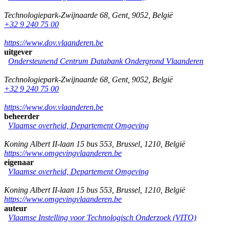
Technologiepark-Zwijnaarde 68
,
Gent
,
9052
,
België
+32 9 240 75 00
https://www.dov.vlaanderen.be
uitgever
Ondersteunend Centrum Databank Ondergrond Vlaanderen
Technologiepark-Zwijnaarde 68
,
Gent
,
9052
,
België
+32 9 240 75 00
https://www.dov.vlaanderen.be
beheerder
Vlaamse overheid, Departement Omgeving
Koning Albert II-laan 15 bus 553
,
Brussel
,
1210
,
België
https://www.omgevingvlaanderen.be
eigenaar
Vlaamse overheid, Departement Omgeving
Koning Albert II-laan 15 bus 553
,
Brussel
,
1210
,
België
https://www.omgevingvlaanderen.be
auteur
Vlaamse Instelling voor Technologisch Onderzoek (VITO)