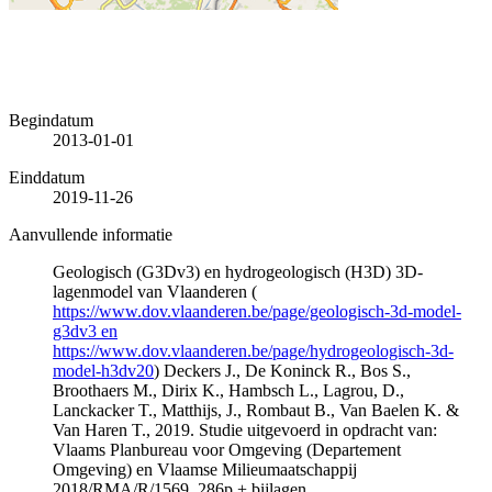
Begindatum
2013-01-01
Einddatum
2019-11-26
Aanvullende informatie
Geologisch (G3Dv3) en hydrogeologisch (H3D) 3D-
lagenmodel van Vlaanderen (
https://www.dov.vlaanderen.be/page/geologisch-3d-model-
g3dv3 en
https://www.dov.vlaanderen.be/page/hydrogeologisch-3d-
model-h3dv20
) Deckers J., De Koninck R., Bos S.,
Broothaers M., Dirix K., Hambsch L., Lagrou, D.,
Lanckacker T., Matthijs, J., Rombaut B., Van Baelen K. &
Van Haren T., 2019. Studie uitgevoerd in opdracht van:
Vlaams Planbureau voor Omgeving (Departement
Omgeving) en Vlaamse Milieumaatschappij
2018/RMA/R/1569, 286p + bijlagen.