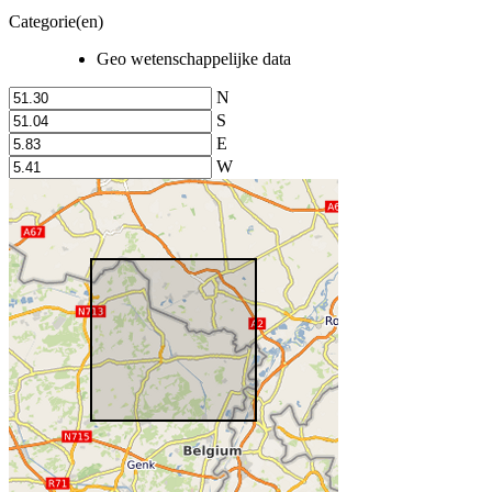
Categorie(en)
Geo wetenschappelijke data
N
S
E
W