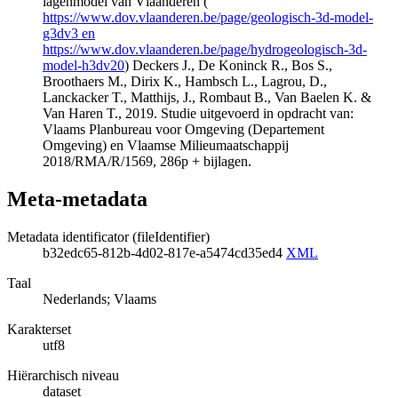
lagenmodel van Vlaanderen (
https://www.dov.vlaanderen.be/page/geologisch-3d-model-
g3dv3 en
https://www.dov.vlaanderen.be/page/hydrogeologisch-3d-
model-h3dv20
) Deckers J., De Koninck R., Bos S.,
Broothaers M., Dirix K., Hambsch L., Lagrou, D.,
Lanckacker T., Matthijs, J., Rombaut B., Van Baelen K. &
Van Haren T., 2019. Studie uitgevoerd in opdracht van:
Vlaams Planbureau voor Omgeving (Departement
Omgeving) en Vlaamse Milieumaatschappij
2018/RMA/R/1569, 286p + bijlagen.
Meta-metadata
Metadata identificator (fileIdentifier)
b32edc65-812b-4d02-817e-a5474cd35ed4
XML
Taal
Nederlands; Vlaams
Karakterset
utf8
Hiërarchisch niveau
dataset