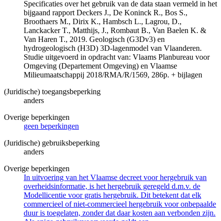
Specificaties over het gebruik van de data staan vermeld in het
bijgaand rapport Deckers J., De Koninck R., Bos S.,
Broothaers M., Dirix K., Hambsch L., Lagrou, D.,
Lanckacker T., Matthijs, J., Rombaut B., Van Baelen K. &
Van Haren T., 2019. Geologisch (G3Dv3) en
hydrogeologisch (H3D) 3D-lagenmodel van Vlaanderen.
Studie uitgevoerd in opdracht van: Vlaams Planbureau voor
Omgeving (Departement Omgeving) en Vlaamse
Milieumaatschappij 2018/RMA/R/1569, 286p. + bijlagen
(Juridische) toegangsbeperking
anders
Overige beperkingen
geen beperkingen
(Juridische) gebruiksbeperking
anders
Overige beperkingen
In uitvoering van het Vlaamse decreet voor hergebruik van
overheidsinformatie, is het hergebruik geregeld d.m.v. de
Modellicentie voor gratis hergebruik. Dit betekent dat elk
commercieel of niet-commercieel hergebruik voor onbepaalde
duur is toegelaten, zonder dat daar kosten aan verbonden zijn.