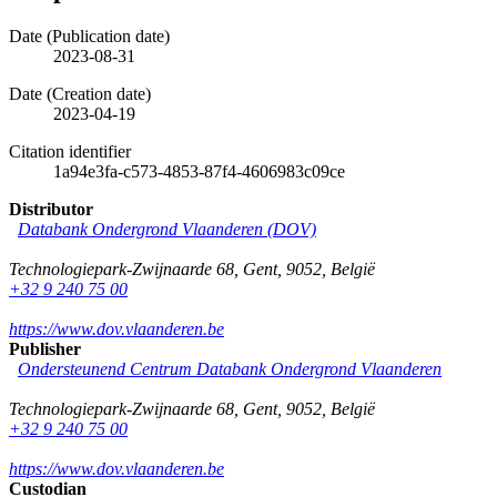
Date (Publication date)
2023-08-31
Date (Creation date)
2023-04-19
Citation identifier
1a94e3fa-c573-4853-87f4-4606983c09ce
Distributor
Databank Ondergrond Vlaanderen (DOV)
Technologiepark-Zwijnaarde 68
,
Gent
,
9052
,
België
+32 9 240 75 00
https://www.dov.vlaanderen.be
Publisher
Ondersteunend Centrum Databank Ondergrond Vlaanderen
Technologiepark-Zwijnaarde 68
,
Gent
,
9052
,
België
+32 9 240 75 00
https://www.dov.vlaanderen.be
Custodian