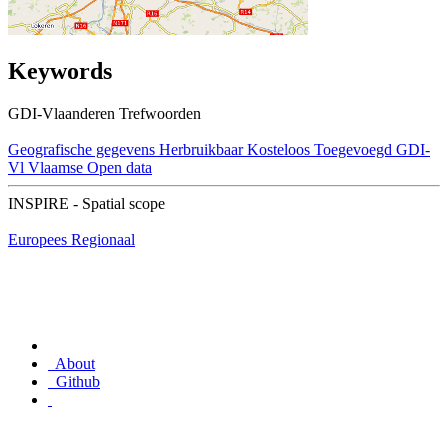
Keywords
GDI-Vlaanderen Trefwoorden
Geografische gegevens
Herbruikbaar
Kosteloos
Toegevoegd GDI-
Vl
Vlaamse Open data
INSPIRE - Spatial scope
Europees
Regionaal
About
Github