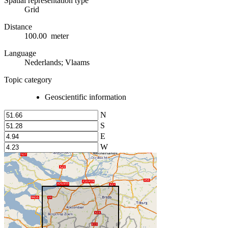
Spatial representation type
Grid
Distance
100.00 meter
Language
Nederlands; Vlaams
Topic category
Geoscientific information
N
S
E
W