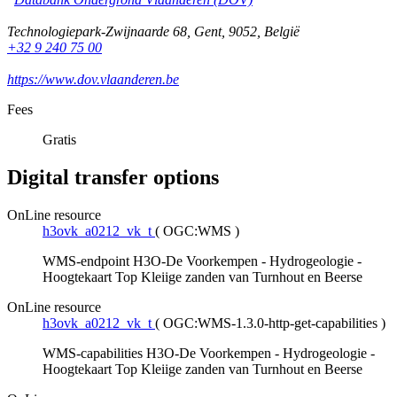
Technologiepark-Zwijnaarde 68
,
Gent
,
9052
,
België
+32 9 240 75 00
https://www.dov.vlaanderen.be
Fees
Gratis
Digital transfer options
OnLine resource
h3ovk_a0212_vk_t
(
OGC:WMS
)
WMS-endpoint H3O-De Voorkempen - Hydrogeologie -
Hoogtekaart Top Kleiige zanden van Turnhout en Beerse
OnLine resource
h3ovk_a0212_vk_t
(
OGC:WMS-1.3.0-http-get-capabilities
)
WMS-capabilities H3O-De Voorkempen - Hydrogeologie -
Hoogtekaart Top Kleiige zanden van Turnhout en Beerse