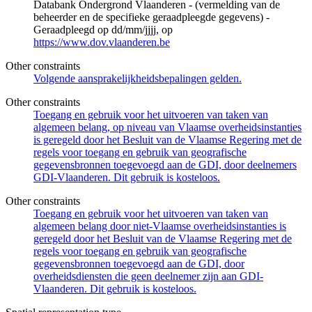
Databank Ondergrond Vlaanderen - (vermelding van de
beheerder en de specifieke geraadpleegde gegevens) -
Geraadpleegd op dd/mm/jjjj, op
https://www.dov.vlaanderen.be
Other constraints
Volgende aansprakelijkheidsbepalingen gelden.
Other constraints
Toegang en gebruik voor het uitvoeren van taken van
algemeen belang, op niveau van Vlaamse overheidsinstanties
is geregeld door het Besluit van de Vlaamse Regering met de
regels voor toegang en gebruik van geografische
gegevensbronnen toegevoegd aan de GDI, door deelnemers
GDI-Vlaanderen. Dit gebruik is kosteloos.
Other constraints
Toegang en gebruik voor het uitvoeren van taken van
algemeen belang door niet-Vlaamse overheidsinstanties is
geregeld door het Besluit van de Vlaamse Regering met de
regels voor toegang en gebruik van geografische
gegevensbronnen toegevoegd aan de GDI, door
overheidsdiensten die geen deelnemer zijn aan GDI-
Vlaanderen. Dit gebruik is kosteloos.