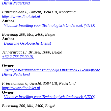
Dienst Nederland
Princetonlaan 6
,
Utrecht
,
3584 CB
,
Nederland
https://www.dinoloket.nl
Author
Vlaamse Instelling voor Technologisch Onderzoek (VITO)
Boeretang 200
,
Mol
,
2400
,
België
Author
Belgische Geologische Dienst
Jennerstraat 13
,
Brussel
,
1000
,
België
+32 2 788 76 00-01
Owner
Toegepast-Natuurwetenschappelijk Onderzoek - Geologische
Dienst Nederland
Princetonlaan 6
,
Utrecht
,
3584 CB
,
Nederland
https://www.dinoloket.nl
Owner
Vlaamse Instelling voor Technologisch Onderzoek (VITO)
Boeretang 200
,
Mol
,
2400
,
België