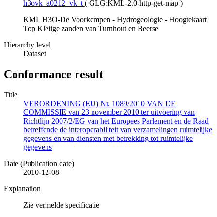
h3ovk_a0212_vk_t
(
GLG:KML-2.0-http-get-map
)
KML H3O-De Voorkempen - Hydrogeologie - Hoogtekaart
Top Kleiige zanden van Turnhout en Beerse
Hierarchy level
Dataset
Conformance result
Title
VERORDENING (EU) Nr. 1089/2010 VAN DE
COMMISSIE van 23 november 2010 ter uitvoering van
Richtlijn 2007/2/EG van het Europees Parlement en de Raad
betreffende de interoperabiliteit van verzamelingen ruimtelijke
gegevens en van diensten met betrekking tot ruimtelijke
gegevens
Date (Publication date)
2010-12-08
Explanation
Zie vermelde specificatie