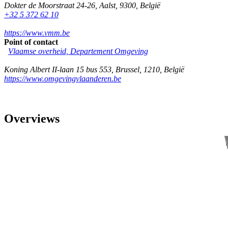
Dokter de Moorstraat 24-26
,
Aalst
,
9300
,
België
+32 5 372 62 10
https://www.vmm.be
Point of contact
Vlaamse overheid, Departement Omgeving
Koning Albert II-laan 15 bus 553
,
Brussel
,
1210
,
België
https://www.omgevingvlaanderen.be
Overviews