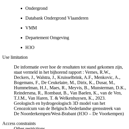
Ondergrond
Databank Ondergrond Vlaanderen
VMM
Departement Omgeving
H3O
Use limitation
De informatie over hoe de resultaten tot stand gekomen zijn,
staat vermeld in het bijhorend rapport : Vernes, R.W.,
Deckers, J., Walstra, J., Kruisselbrink, A.F., Menkovic, A.,
Bogemans, F., De Ceukelaire, M., Dirix, K., Dusar, M.,
Hummelman, H.J., Maes, R., Meyvis, B., Munsterman, D.K.,
Reindersma, R., Rombaut, B., Van Baelen, K., van de Ven,
T.J.M., Van Haren, T. & Welkenhuysen, K., 2023.
Geologisch en hydrogeologisch 3D model van het
Cenozoïcum van de Belgisch-Nederlandse grensstreek van
De Noorderkempen/West-Brabant (H3O – De Voorkempen)
Access constraints
Other restrictions