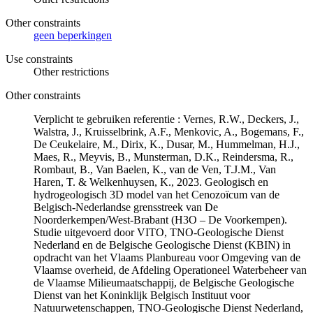
Other constraints
geen beperkingen
Use constraints
Other restrictions
Other constraints
Verplicht te gebruiken referentie : Vernes, R.W., Deckers, J.,
Walstra, J., Kruisselbrink, A.F., Menkovic, A., Bogemans, F.,
De Ceukelaire, M., Dirix, K., Dusar, M., Hummelman, H.J.,
Maes, R., Meyvis, B., Munsterman, D.K., Reindersma, R.,
Rombaut, B., Van Baelen, K., van de Ven, T.J.M., Van
Haren, T. & Welkenhuysen, K., 2023. Geologisch en
hydrogeologisch 3D model van het Cenozoïcum van de
Belgisch-Nederlandse grensstreek van De
Noorderkempen/West-Brabant (H3O – De Voorkempen).
Studie uitgevoerd door VITO, TNO-Geologische Dienst
Nederland en de Belgische Geologische Dienst (KBIN) in
opdracht van het Vlaams Planbureau voor Omgeving van de
Vlaamse overheid, de Afdeling Operationeel Waterbeheer van
de Vlaamse Milieumaatschappij, de Belgische Geologische
Dienst van het Koninklijk Belgisch Instituut voor
Natuurwetenschappen, TNO-Geologische Dienst Nederland,