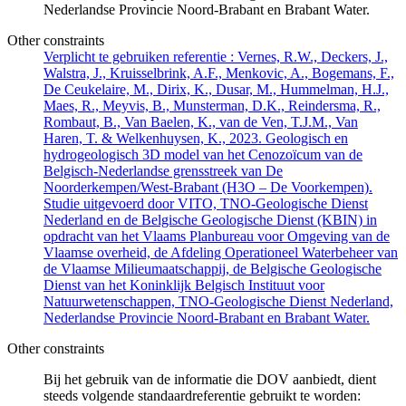
Nederlandse Provincie Noord-Brabant en Brabant Water.
Other constraints
Verplicht te gebruiken referentie : Vernes, R.W., Deckers, J.,
Walstra, J., Kruisselbrink, A.F., Menkovic, A., Bogemans, F.,
De Ceukelaire, M., Dirix, K., Dusar, M., Hummelman, H.J.,
Maes, R., Meyvis, B., Munsterman, D.K., Reindersma, R.,
Rombaut, B., Van Baelen, K., van de Ven, T.J.M., Van
Haren, T. & Welkenhuysen, K., 2023. Geologisch en
hydrogeologisch 3D model van het Cenozoïcum van de
Belgisch-Nederlandse grensstreek van De
Noorderkempen/West-Brabant (H3O – De Voorkempen).
Studie uitgevoerd door VITO, TNO-Geologische Dienst
Nederland en de Belgische Geologische Dienst (KBIN) in
opdracht van het Vlaams Planbureau voor Omgeving van de
Vlaamse overheid, de Afdeling Operationeel Waterbeheer van
de Vlaamse Milieumaatschappij, de Belgische Geologische
Dienst van het Koninklijk Belgisch Instituut voor
Natuurwetenschappen, TNO-Geologische Dienst Nederland,
Nederlandse Provincie Noord-Brabant en Brabant Water.
Other constraints
Bij het gebruik van de informatie die DOV aanbiedt, dient
steeds volgende standaardreferentie gebruikt te worden: