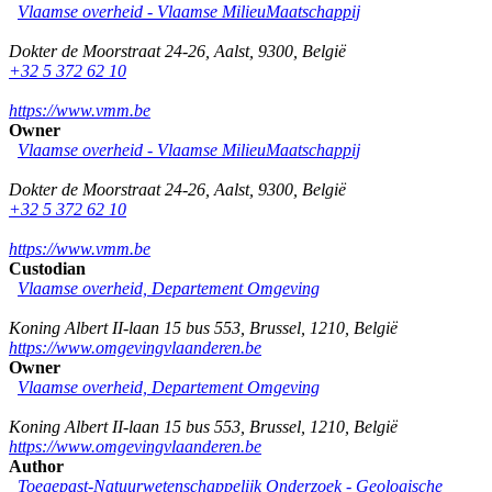
Vlaamse overheid - Vlaamse MilieuMaatschappij
Dokter de Moorstraat 24-26
,
Aalst
,
9300
,
België
+32 5 372 62 10
https://www.vmm.be
Owner
Vlaamse overheid - Vlaamse MilieuMaatschappij
Dokter de Moorstraat 24-26
,
Aalst
,
9300
,
België
+32 5 372 62 10
https://www.vmm.be
Custodian
Vlaamse overheid, Departement Omgeving
Koning Albert II-laan 15 bus 553
,
Brussel
,
1210
,
België
https://www.omgevingvlaanderen.be
Owner
Vlaamse overheid, Departement Omgeving
Koning Albert II-laan 15 bus 553
,
Brussel
,
1210
,
België
https://www.omgevingvlaanderen.be
Author
Toegepast-Natuurwetenschappelijk Onderzoek - Geologische