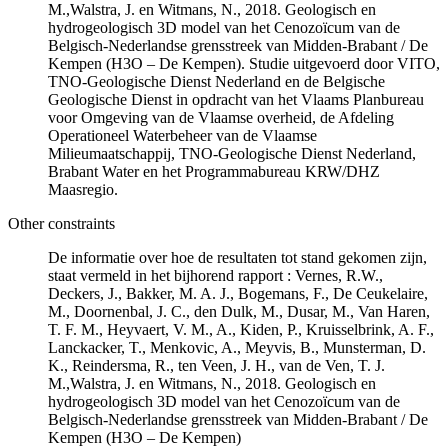
M.,Walstra, J. en Witmans, N., 2018. Geologisch en
hydrogeologisch 3D model van het Cenozoïcum van de
Belgisch-Nederlandse grensstreek van Midden-Brabant / De
Kempen (H3O – De Kempen). Studie uitgevoerd door VITO,
TNO-Geologische Dienst Nederland en de Belgische
Geologische Dienst in opdracht van het Vlaams Planbureau
voor Omgeving van de Vlaamse overheid, de Afdeling
Operationeel Waterbeheer van de Vlaamse
Milieumaatschappij, TNO-Geologische Dienst Nederland,
Brabant Water en het Programmabureau KRW/DHZ
Maasregio.
Other constraints
De informatie over hoe de resultaten tot stand gekomen zijn,
staat vermeld in het bijhorend rapport : Vernes, R.W.,
Deckers, J., Bakker, M. A. J., Bogemans, F., De Ceukelaire,
M., Doornenbal, J. C., den Dulk, M., Dusar, M., Van Haren,
T. F. M., Heyvaert, V. M., A., Kiden, P., Kruisselbrink, A. F.,
Lanckacker, T., Menkovic, A., Meyvis, B., Munsterman, D.
K., Reindersma, R., ten Veen, J. H., van de Ven, T. J.
M.,Walstra, J. en Witmans, N., 2018. Geologisch en
hydrogeologisch 3D model van het Cenozoïcum van de
Belgisch-Nederlandse grensstreek van Midden-Brabant / De
Kempen (H3O – De Kempen)