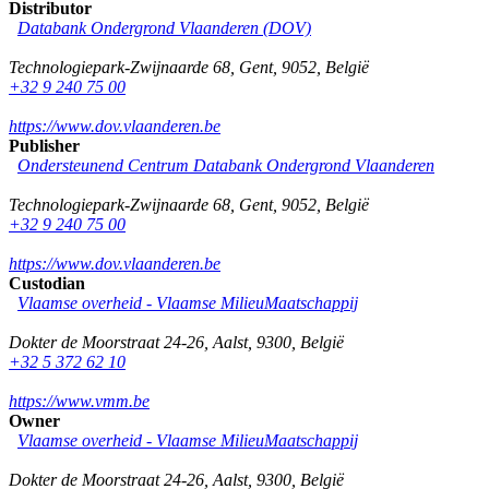
Distributor
Databank Ondergrond Vlaanderen (DOV)
Technologiepark-Zwijnaarde 68
,
Gent
,
9052
,
België
+32 9 240 75 00
https://www.dov.vlaanderen.be
Publisher
Ondersteunend Centrum Databank Ondergrond Vlaanderen
Technologiepark-Zwijnaarde 68
,
Gent
,
9052
,
België
+32 9 240 75 00
https://www.dov.vlaanderen.be
Custodian
Vlaamse overheid - Vlaamse MilieuMaatschappij
Dokter de Moorstraat 24-26
,
Aalst
,
9300
,
België
+32 5 372 62 10
https://www.vmm.be
Owner
Vlaamse overheid - Vlaamse MilieuMaatschappij
Dokter de Moorstraat 24-26
,
Aalst
,
9300
,
België