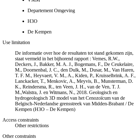
Departement Omgeving
H3O
De Kempen
Use limitation
De informatie over hoe de resultaten tot stand gekomen zijn,
staat vermeld in het bijhorend rapport : Vernes, R.W.,
Deckers, J., Bakker, M. A. J., Bogemans, F., De Ceukelaire,
M., Doornenbal, J. C., den Dulk, M., Dusar, M., Van Haren,
T. F. M., Heyvaert, V. M., A., Kiden, P., Kruisselbrink, A. F.,
Lanckacker, T., Menkovic, A., Meyvis, B., Munsterman, D.
K., Reindersma, R., ten Veen, J. H., van de Ven, T. J.
M.,Walstra, J. en Witmans, N., 2018. Geologisch en
hydrogeologisch 3D model van het Cenozoïcum van de
Belgisch-Nederlandse grensstreek van Midden-Brabant / De
Kempen (H3O – De Kempen)
Access constraints
Other restrictions
Other constraints