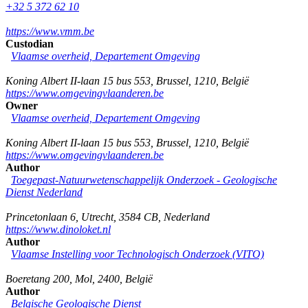
+32 5 372 62 10
https://www.vmm.be
Custodian
Vlaamse overheid, Departement Omgeving
Koning Albert II-laan 15 bus 553
,
Brussel
,
1210
,
België
https://www.omgevingvlaanderen.be
Owner
Vlaamse overheid, Departement Omgeving
Koning Albert II-laan 15 bus 553
,
Brussel
,
1210
,
België
https://www.omgevingvlaanderen.be
Author
Toegepast-Natuurwetenschappelijk Onderzoek - Geologische
Dienst Nederland
Princetonlaan 6
,
Utrecht
,
3584 CB
,
Nederland
https://www.dinoloket.nl
Author
Vlaamse Instelling voor Technologisch Onderzoek (VITO)
Boeretang 200
,
Mol
,
2400
,
België
Author
Belgische Geologische Dienst