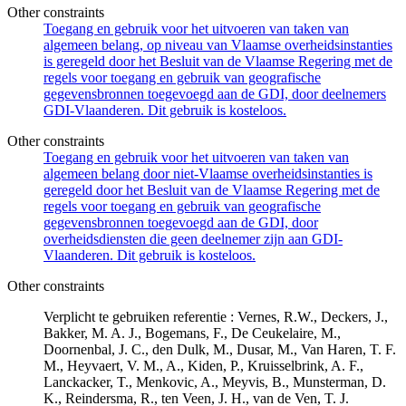
Other constraints
Toegang en gebruik voor het uitvoeren van taken van
algemeen belang, op niveau van Vlaamse overheidsinstanties
is geregeld door het Besluit van de Vlaamse Regering met de
regels voor toegang en gebruik van geografische
gegevensbronnen toegevoegd aan de GDI, door deelnemers
GDI-Vlaanderen. Dit gebruik is kosteloos.
Other constraints
Toegang en gebruik voor het uitvoeren van taken van
algemeen belang door niet-Vlaamse overheidsinstanties is
geregeld door het Besluit van de Vlaamse Regering met de
regels voor toegang en gebruik van geografische
gegevensbronnen toegevoegd aan de GDI, door
overheidsdiensten die geen deelnemer zijn aan GDI-
Vlaanderen. Dit gebruik is kosteloos.
Other constraints
Verplicht te gebruiken referentie : Vernes, R.W., Deckers, J.,
Bakker, M. A. J., Bogemans, F., De Ceukelaire, M.,
Doornenbal, J. C., den Dulk, M., Dusar, M., Van Haren, T. F.
M., Heyvaert, V. M., A., Kiden, P., Kruisselbrink, A. F.,
Lanckacker, T., Menkovic, A., Meyvis, B., Munsterman, D.
K., Reindersma, R., ten Veen, J. H., van de Ven, T. J.