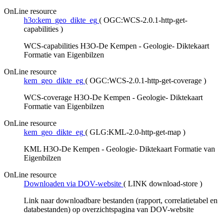
OnLine resource
h3o:kem_geo_dikte_eg
(
OGC:WCS-2.0.1-http-get-
capabilities
)
WCS-capabilities H3O-De Kempen - Geologie- Diktekaart
Formatie van Eigenbilzen
OnLine resource
kem_geo_dikte_eg
(
OGC:WCS-2.0.1-http-get-coverage
)
WCS-coverage H3O-De Kempen - Geologie- Diktekaart
Formatie van Eigenbilzen
OnLine resource
kem_geo_dikte_eg
(
GLG:KML-2.0-http-get-map
)
KML H3O-De Kempen - Geologie- Diktekaart Formatie van
Eigenbilzen
OnLine resource
Downloaden via DOV-website
(
LINK download-store
)
Link naar downloadbare bestanden (rapport, correlatietabel en
databestanden) op overzichtspagina van DOV-website