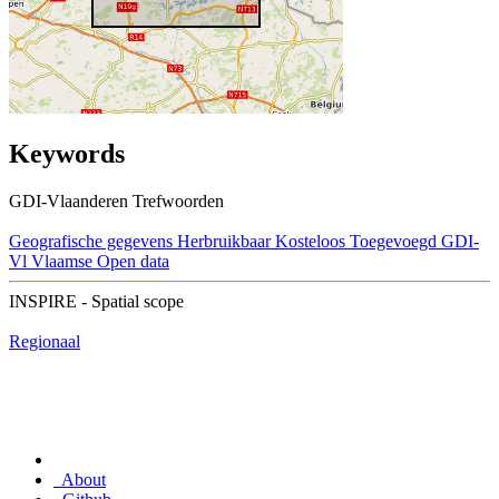
Keywords
GDI-Vlaanderen Trefwoorden
Geografische gegevens
Herbruikbaar
Kosteloos
Toegevoegd GDI-
Vl
Vlaamse Open data
INSPIRE - Spatial scope
Regionaal
About