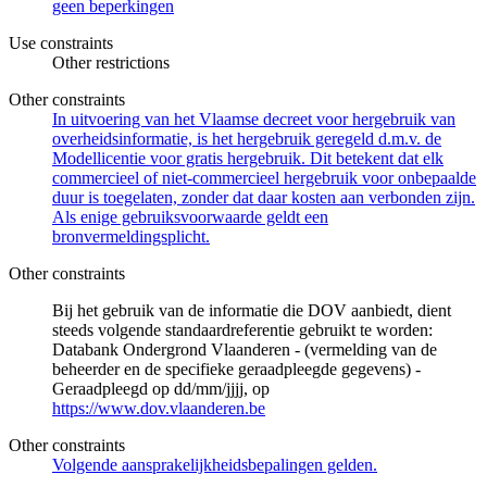
geen beperkingen
Use constraints
Other restrictions
Other constraints
In uitvoering van het Vlaamse decreet voor hergebruik van
overheidsinformatie, is het hergebruik geregeld d.m.v. de
Modellicentie voor gratis hergebruik. Dit betekent dat elk
commercieel of niet-commercieel hergebruik voor onbepaalde
duur is toegelaten, zonder dat daar kosten aan verbonden zijn.
Als enige gebruiksvoorwaarde geldt een
bronvermeldingsplicht.
Other constraints
Bij het gebruik van de informatie die DOV aanbiedt, dient
steeds volgende standaardreferentie gebruikt te worden:
Databank Ondergrond Vlaanderen - (vermelding van de
beheerder en de specifieke geraadpleegde gegevens) -
Geraadpleegd op dd/mm/jjjj, op
https://www.dov.vlaanderen.be
Other constraints
Volgende aansprakelijkheidsbepalingen gelden.