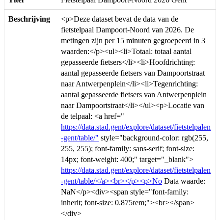
Beschrijving
<p>Deze dataset bevat de data van de
fietstelpaal Dampoort-Noord van 2026. De
metingen zijn per 15 minuten gegroepeerd in 3
waarden:</p><ul><li>Totaal: totaal aantal
gepasseerde fietsers</li><li>Hoofdrichting:
aantal gepasseerde fietsers van Dampoortstraat
naar Antwerpenplein</li><li>Tegenrichting:
aantal gepasseerde fietsers van Antwerpenplein
naar Dampoortstraat</li></ul><p>Locatie van
de telpaal: <a href="
https://data.stad.gent/explore/dataset/fietstelpalen
-gent/table/"
style="background-color: rgb(255,
255, 255); font-family: sans-serif; font-size:
14px; font-weight: 400;" target="_blank">
https://data.stad.gent/explore/dataset/fietstelpalen
-gent/table/</a><br></p><p>No
Data waarde:
NaN</p><div><span style="font-family:
inherit; font-size: 0.875rem;"><br></span>
</div>