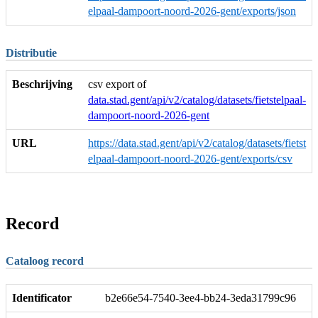
elpaal-dampoort-noord-2026-gent/exports/json
Distributie
Beschrijving
csv export of
data.stad.gent/api/v2/catalog/datasets/fietstelpaal-
dampoort-noord-2026-gent
URL
https://data.stad.gent/api/v2/catalog/datasets/fietst
elpaal-dampoort-noord-2026-gent/exports/csv
Record
Cataloog record
Identificator
b2e66e54-7540-3ee4-bb24-3eda31799c96