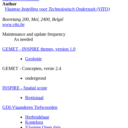
Author
Vlaamse Instelling voor Technologisch Onderzoek (VITO)
Boeretang 200
,
Mol
,
2400
,
België
www.vito.be
Maintenance and update frequency
As needed
GEMET - INSPIRE themes, version 1.0
Geologie
GEMET - Concepten, versie 2.4
ondergrond
INSPIRE - Spatial scope
Regionaal
GDI-Vlaanderen Trefwoorden
Herbruikbaar
Kosteloos
Vlaamse Open data