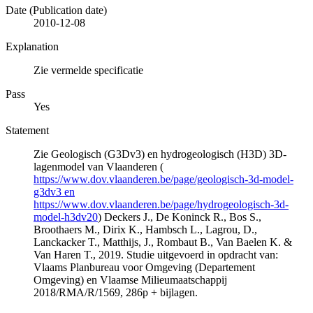
Date (Publication date)
2010-12-08
Explanation
Zie vermelde specificatie
Pass
Yes
Statement
Zie Geologisch (G3Dv3) en hydrogeologisch (H3D) 3D-
lagenmodel van Vlaanderen (
https://www.dov.vlaanderen.be/page/geologisch-3d-model-
g3dv3 en
https://www.dov.vlaanderen.be/page/hydrogeologisch-3d-
model-h3dv20
) Deckers J., De Koninck R., Bos S.,
Broothaers M., Dirix K., Hambsch L., Lagrou, D.,
Lanckacker T., Matthijs, J., Rombaut B., Van Baelen K. &
Van Haren T., 2019. Studie uitgevoerd in opdracht van:
Vlaams Planbureau voor Omgeving (Departement
Omgeving) en Vlaamse Milieumaatschappij
2018/RMA/R/1569, 286p + bijlagen.