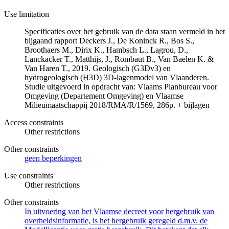
Use limitation
Specificaties over het gebruik van de data staan vermeld in het
bijgaand rapport Deckers J., De Koninck R., Bos S.,
Broothaers M., Dirix K., Hambsch L., Lagrou, D.,
Lanckacker T., Matthijs, J., Rombaut B., Van Baelen K. &
Van Haren T., 2019. Geologisch (G3Dv3) en
hydrogeologisch (H3D) 3D-lagenmodel van Vlaanderen.
Studie uitgevoerd in opdracht van: Vlaams Planbureau voor
Omgeving (Departement Omgeving) en Vlaamse
Milieumaatschappij 2018/RMA/R/1569, 286p. + bijlagen
Access constraints
Other restrictions
Other constraints
geen beperkingen
Use constraints
Other restrictions
Other constraints
In uitvoering van het Vlaamse decreet voor hergebruik van
overheidsinformatie, is het hergebruik geregeld d.m.v. de