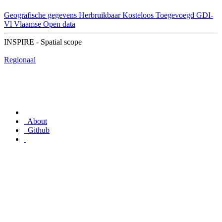
Geografische gegevens
Herbruikbaar
Kosteloos
Toegevoegd GDI-
Vl
Vlaamse Open data
INSPIRE - Spatial scope
Regionaal
About
Github