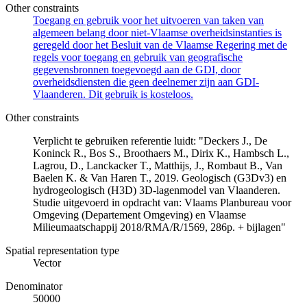
Other constraints
Toegang en gebruik voor het uitvoeren van taken van
algemeen belang door niet-Vlaamse overheidsinstanties is
geregeld door het Besluit van de Vlaamse Regering met de
regels voor toegang en gebruik van geografische
gegevensbronnen toegevoegd aan de GDI, door
overheidsdiensten die geen deelnemer zijn aan GDI-
Vlaanderen. Dit gebruik is kosteloos.
Other constraints
Verplicht te gebruiken referentie luidt: "Deckers J., De
Koninck R., Bos S., Broothaers M., Dirix K., Hambsch L.,
Lagrou, D., Lanckacker T., Matthijs, J., Rombaut B., Van
Baelen K. & Van Haren T., 2019. Geologisch (G3Dv3) en
hydrogeologisch (H3D) 3D-lagenmodel van Vlaanderen.
Studie uitgevoerd in opdracht van: Vlaams Planbureau voor
Omgeving (Departement Omgeving) en Vlaamse
Milieumaatschappij 2018/RMA/R/1569, 286p. + bijlagen"
Spatial representation type
Vector
Denominator
50000