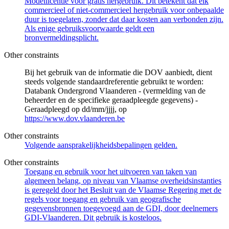
Modellicentie voor gratis hergebruik. Dit betekent dat elk
commercieel of niet-commercieel hergebruik voor onbepaalde
duur is toegelaten, zonder dat daar kosten aan verbonden zijn.
Als enige gebruiksvoorwaarde geldt een
bronvermeldingsplicht.
Other constraints
Bij het gebruik van de informatie die DOV aanbiedt, dient
steeds volgende standaardreferentie gebruikt te worden:
Databank Ondergrond Vlaanderen - (vermelding van de
beheerder en de specifieke geraadpleegde gegevens) -
Geraadpleegd op dd/mm/jjjj, op
https://www.dov.vlaanderen.be
Other constraints
Volgende aansprakelijkheidsbepalingen gelden.
Other constraints
Toegang en gebruik voor het uitvoeren van taken van
algemeen belang, op niveau van Vlaamse overheidsinstanties
is geregeld door het Besluit van de Vlaamse Regering met de
regels voor toegang en gebruik van geografische
gegevensbronnen toegevoegd aan de GDI, door deelnemers
GDI-Vlaanderen. Dit gebruik is kosteloos.