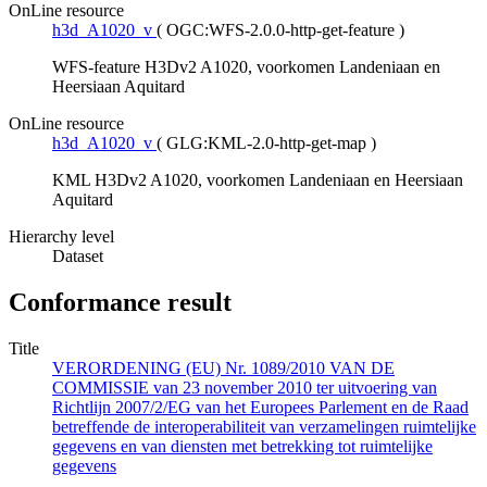
OnLine resource
h3d_A1020_v
(
OGC:WFS-2.0.0-http-get-feature
)
WFS-feature H3Dv2 A1020, voorkomen Landeniaan en
Heersiaan Aquitard
OnLine resource
h3d_A1020_v
(
GLG:KML-2.0-http-get-map
)
KML H3Dv2 A1020, voorkomen Landeniaan en Heersiaan
Aquitard
Hierarchy level
Dataset
Conformance result
Title
VERORDENING (EU) Nr. 1089/2010 VAN DE
COMMISSIE van 23 november 2010 ter uitvoering van
Richtlijn 2007/2/EG van het Europees Parlement en de Raad
betreffende de interoperabiliteit van verzamelingen ruimtelijke
gegevens en van diensten met betrekking tot ruimtelijke
gegevens