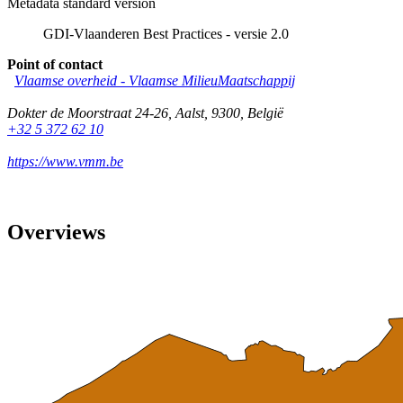
Metadata standard version
GDI-Vlaanderen Best Practices - versie 2.0
Point of contact
Vlaamse overheid - Vlaamse MilieuMaatschappij
Dokter de Moorstraat 24-26
,
Aalst
,
9300
,
België
+32 5 372 62 10
https://www.vmm.be
Overviews