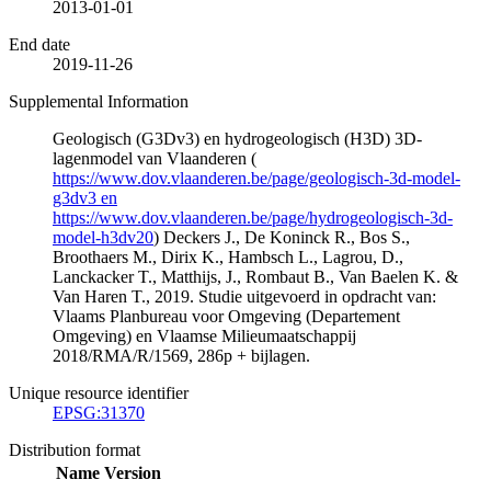
2013-01-01
End date
2019-11-26
Supplemental Information
Geologisch (G3Dv3) en hydrogeologisch (H3D) 3D-
lagenmodel van Vlaanderen (
https://www.dov.vlaanderen.be/page/geologisch-3d-model-
g3dv3 en
https://www.dov.vlaanderen.be/page/hydrogeologisch-3d-
model-h3dv20
) Deckers J., De Koninck R., Bos S.,
Broothaers M., Dirix K., Hambsch L., Lagrou, D.,
Lanckacker T., Matthijs, J., Rombaut B., Van Baelen K. &
Van Haren T., 2019. Studie uitgevoerd in opdracht van:
Vlaams Planbureau voor Omgeving (Departement
Omgeving) en Vlaamse Milieumaatschappij
2018/RMA/R/1569, 286p + bijlagen.
Unique resource identifier
EPSG:31370
Distribution format
Name
Version