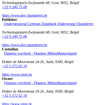
Technologiepark-Zwijnaarde 68
,
Gent
,
9052
,
België
+32 9 240 75 00
https://www.dov.vlaanderen.be
Publisher
Ondersteunend Centrum Databank Ondergrond Vlaanderen
Technologiepark-Zwijnaarde 68
,
Gent
,
9052
,
België
+32 9 240 75 00
https://www.dov.vlaanderen.be
Custodian
Vlaamse overheid - Vlaamse MilieuMaatschappij
Dokter de Moorstraat 24-26
,
Aalst
,
9300
,
België
+32 5 372 62 10
https://www.vmm.be
Owner
Vlaamse overheid - Vlaamse MilieuMaatschappij
Dokter de Moorstraat 24-26
,
Aalst
,
9300
,
België
+32 5 372 62 10
https://www.vmm.be