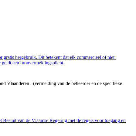
 gratis hergebruik. Dit betekent dat elk commercieel of niet-
 geldt een bronvermeldingsplicht.
ond Vlaanderen - (vermelding van de beheerder en de specifieke
et Besluit van de Vlaamse Regering met de regels voor toegang en