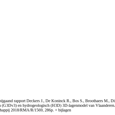
t bijgaand rapport Deckers J., De Koninck R., Bos S., Broothaers M., Di
 (G3Dv3) en hydrogeologisch (H3D) 3D-lagenmodel van Vlaanderen. S
appij 2018/RMA/R/1569, 286p. + bijlagen