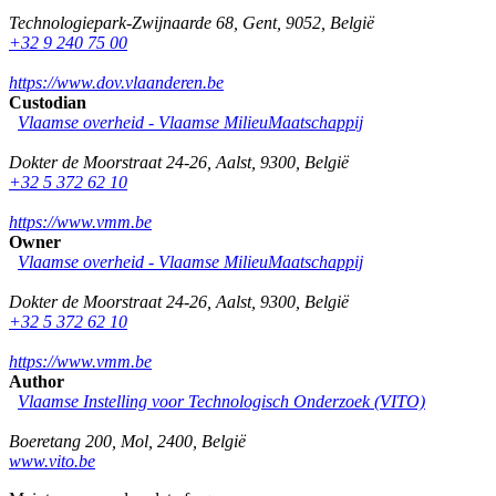
Technologiepark-Zwijnaarde 68
,
Gent
,
9052
,
België
+32 9 240 75 00
https://www.dov.vlaanderen.be
Custodian
Vlaamse overheid - Vlaamse MilieuMaatschappij
Dokter de Moorstraat 24-26
,
Aalst
,
9300
,
België
+32 5 372 62 10
https://www.vmm.be
Owner
Vlaamse overheid - Vlaamse MilieuMaatschappij
Dokter de Moorstraat 24-26
,
Aalst
,
9300
,
België
+32 5 372 62 10
https://www.vmm.be
Author
Vlaamse Instelling voor Technologisch Onderzoek (VITO)
Boeretang 200
,
Mol
,
2400
,
België
www.vito.be