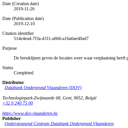
Date (Creation date)
2019-11-26
Date (Publication date)
2019-12-10
Citation identifier
514e4ead-7f3a-4311-a666-a16a6ae40ad7
Purpose
De breuklijnen geven de locaties weer waar verplaatsing heeft 
Status
Completed
Distributor
Databank Ondergrond Vlaanderen (DOV)
Technologiepark-Zwijnaarde 68
,
Gent
,
9052
,
België
+32 9 240 75 00
https://www.dov.vlaanderen.be
Publisher
Ondersteunend Centrum Databank Ondergrond Vlaanderen