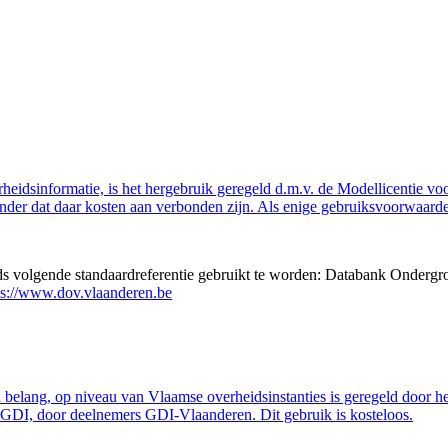
eidsinformatie, is het hergebruik geregeld d.m.v. de Modellicentie voor
nder dat daar kosten aan verbonden zijn. Als enige gebruiksvoorwaarde
eds volgende standaardreferentie gebruikt te worden: Databank Ondergr
ps://www.dov.vlaanderen.be
belang, op niveau van Vlaamse overheidsinstanties is geregeld door h
GDI, door deelnemers GDI-Vlaanderen. Dit gebruik is kosteloos.