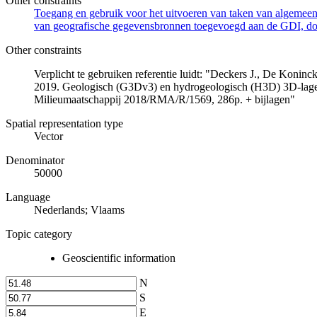
Other constraints
Toegang en gebruik voor het uitvoeren van taken van algemeen 
van geografische gegevensbronnen toegevoegd aan de GDI, door
Other constraints
Verplicht te gebruiken referentie luidt: "Deckers J., De Koni
2019. Geologisch (G3Dv3) en hydrogeologisch (H3D) 3D-lage
Milieumaatschappij 2018/RMA/R/1569, 286p. + bijlagen"
Spatial representation type
Vector
Denominator
50000
Language
Nederlands; Vlaams
Topic category
Geoscientific information
N
S
E