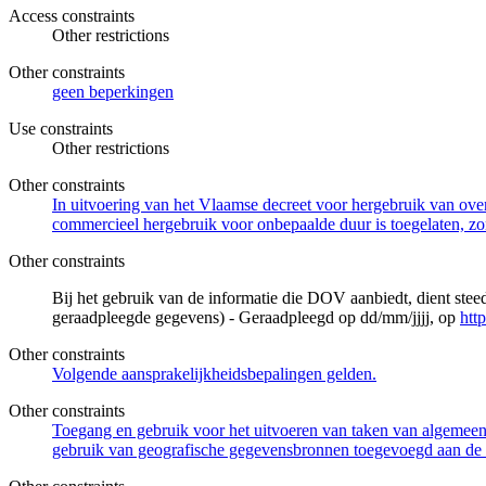
Access constraints
Other restrictions
Other constraints
geen beperkingen
Use constraints
Other restrictions
Other constraints
In uitvoering van het Vlaamse decreet voor hergebruik van overh
commercieel hergebruik voor onbepaalde duur is toegelaten, zo
Other constraints
Bij het gebruik van de informatie die DOV aanbiedt, dient ste
geraadpleegde gegevens) - Geraadpleegd op dd/mm/jjjj, op
htt
Other constraints
Volgende aansprakelijkheidsbepalingen gelden.
Other constraints
Toegang en gebruik voor het uitvoeren van taken van algemeen 
gebruik van geografische gegevensbronnen toegevoegd aan de 