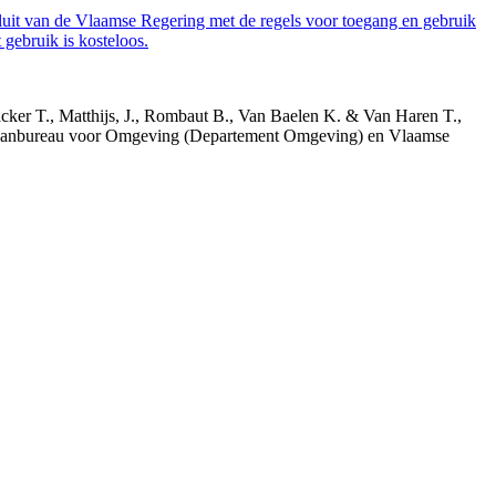
luit van de Vlaamse Regering met de regels voor toegang en gebruik
gebruik is kosteloos.
acker T., Matthijs, J., Rombaut B., Van Baelen K. & Van Haren T.,
 Planbureau voor Omgeving (Departement Omgeving) en Vlaamse