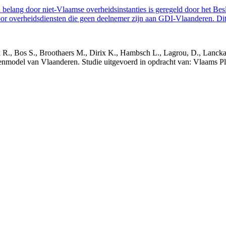
belang door niet-Vlaamse overheidsinstanties is geregeld door het Bes
 overheidsdiensten die geen deelnemer zijn aan GDI-Vlaanderen. Dit 
nck R., Bos S., Broothaers M., Dirix K., Hambsch L., Lagrou, D., Lanck
nmodel van Vlaanderen. Studie uitgevoerd in opdracht van: Vlaams