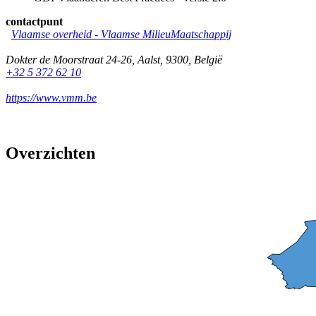
contactpunt
Vlaamse overheid - Vlaamse MilieuMaatschappij
Dokter de Moorstraat 24-26
,
Aalst
,
9300
,
België
+32 5 372 62 10
https://www.vmm.be
Overzichten