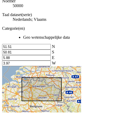
Noemer
50000
Taal dataset(serie)
Nederlands; Vlaams
Categorie(en)
Geo wetenschappelijke data
N
S
E
W