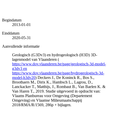
Begindatum
2013-01-01
Einddatum
2020-05-31
Aanvullende informatie
Geologisch (G3Dv3) en hydrogeologisch (H3D) 3D-
lagenmodel van Vlaanderen (
https://www.dov.vlaanderen.be/page/geologisch-3d-model-
g3dv3 en
https://www.dov.vlaanderen.be/page/hydrogeologisch-3d-
model-h3dv20
) Deckers J., De Koninck R., Bos S.,
Broothaers M., Dirix K., Hambsch L., Lagrou, D.,
Lanckacker T., Matthijs, J., Rombaut B., Van Baelen K. &
Van Haren T., 2019. Studie uitgevoerd in opdracht van:
Vlaams Planbureau voor Omgeving (Departement
Omgeving) en Vlaamse Milieumaatschappij
2018/RMA/R/1569, 286p + bijlagen.