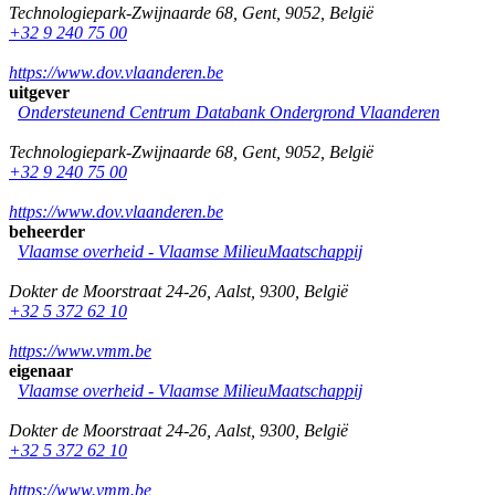
Technologiepark-Zwijnaarde 68
,
Gent
,
9052
,
België
+32 9 240 75 00
https://www.dov.vlaanderen.be
uitgever
Ondersteunend Centrum Databank Ondergrond Vlaanderen
Technologiepark-Zwijnaarde 68
,
Gent
,
9052
,
België
+32 9 240 75 00
https://www.dov.vlaanderen.be
beheerder
Vlaamse overheid - Vlaamse MilieuMaatschappij
Dokter de Moorstraat 24-26
,
Aalst
,
9300
,
België
+32 5 372 62 10
https://www.vmm.be
eigenaar
Vlaamse overheid - Vlaamse MilieuMaatschappij
Dokter de Moorstraat 24-26
,
Aalst
,
9300
,
België
+32 5 372 62 10
https://www.vmm.be