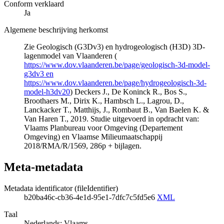
Conform verklaard
Ja
Algemene beschrijving herkomst
Zie Geologisch (G3Dv3) en hydrogeologisch (H3D) 3D-
lagenmodel van Vlaanderen (
https://www.dov.vlaanderen.be/page/geologisch-3d-model-
g3dv3 en
https://www.dov.vlaanderen.be/page/hydrogeologisch-3d-
model-h3dv20
) Deckers J., De Koninck R., Bos S.,
Broothaers M., Dirix K., Hambsch L., Lagrou, D.,
Lanckacker T., Matthijs, J., Rombaut B., Van Baelen K. &
Van Haren T., 2019. Studie uitgevoerd in opdracht van:
Vlaams Planbureau voor Omgeving (Departement
Omgeving) en Vlaamse Milieumaatschappij
2018/RMA/R/1569, 286p + bijlagen.
Meta-metadata
Metadata identificator (fileIdentifier)
b20ba46c-cb36-4e1d-95e1-7dfc7c5fd5e6
XML
Taal
Nederlands; Vlaams