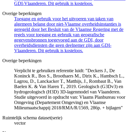
GDI-Vlaanderen. Dit gebruik is kosteloos.
Overige beperkingen
Toegang en gebruik voor het uitvoeren van taken van
algemeen belang door niet-Vlaamse overheidsinstanties is
geregeld door het Besluit van de Vlaamse Regering met de
regels voor toegang en gebruik van geografische
gegevensbronnen toegevoegd aan de GDI, door
overheidsdiensten die geen deelnemer zijn aan GDI-
Vlaanderen. Dit gebruik is kosteloos.
Overige beperkingen
Verplicht te gebruiken referentie luidt: "Deckers J., De
Koninck R., Bos S., Broothaers M., Dirix K., Hambsch L.,
Lagrou, D., Lanckacker T., Matthijs, J., Rombaut B., Van
Baelen K. & Van Haren T., 2019. Geologisch (G3Dv3) en
hydrogeologisch (H3D) 3D-lagenmodel van Vlaanderen.
Studie uitgevoerd in opdracht van: Vlaams Planbureau voor
Omgeving (Departement Omgeving) en Vlaamse
Milieumaatschappij 2018/RMA/R/1569, 286p. + bijlagen"
Ruimtelijk schema dataset(serie)
vector