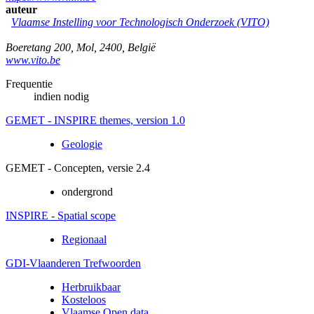
auteur
Vlaamse Instelling voor Technologisch Onderzoek (VITO)
Boeretang 200
,
Mol
,
2400
,
België
www.vito.be
Frequentie
indien nodig
GEMET - INSPIRE themes, version 1.0
Geologie
GEMET - Concepten, versie 2.4
ondergrond
INSPIRE - Spatial scope
Regionaal
GDI-Vlaanderen Trefwoorden
Herbruikbaar
Kosteloos
Vlaamse Open data