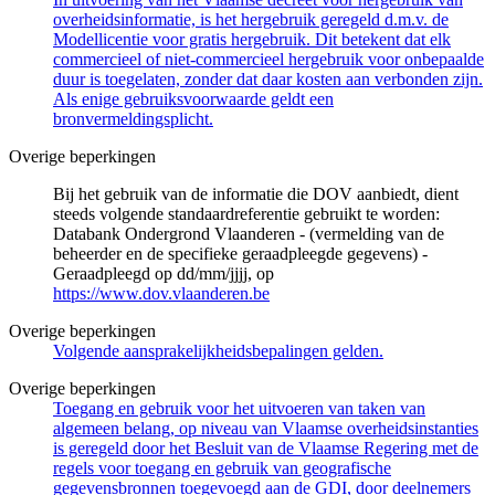
overheidsinformatie, is het hergebruik geregeld d.m.v. de
Modellicentie voor gratis hergebruik. Dit betekent dat elk
commercieel of niet-commercieel hergebruik voor onbepaalde
duur is toegelaten, zonder dat daar kosten aan verbonden zijn.
Als enige gebruiksvoorwaarde geldt een
bronvermeldingsplicht.
Overige beperkingen
Bij het gebruik van de informatie die DOV aanbiedt, dient
steeds volgende standaardreferentie gebruikt te worden:
Databank Ondergrond Vlaanderen - (vermelding van de
beheerder en de specifieke geraadpleegde gegevens) -
Geraadpleegd op dd/mm/jjjj, op
https://www.dov.vlaanderen.be
Overige beperkingen
Volgende aansprakelijkheidsbepalingen gelden.
Overige beperkingen
Toegang en gebruik voor het uitvoeren van taken van
algemeen belang, op niveau van Vlaamse overheidsinstanties
is geregeld door het Besluit van de Vlaamse Regering met de
regels voor toegang en gebruik van geografische
gegevensbronnen toegevoegd aan de GDI, door deelnemers