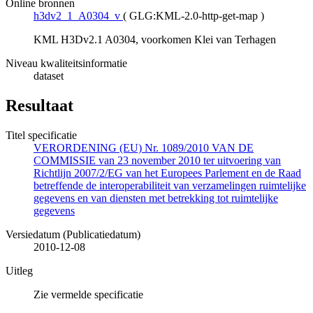
Online bronnen
h3dv2_1_A0304_v
(
GLG:KML-2.0-http-get-map
)
KML H3Dv2.1 A0304, voorkomen Klei van Terhagen
Niveau kwaliteitsinformatie
dataset
Resultaat
Titel specificatie
VERORDENING (EU) Nr. 1089/2010 VAN DE
COMMISSIE van 23 november 2010 ter uitvoering van
Richtlijn 2007/2/EG van het Europees Parlement en de Raad
betreffende de interoperabiliteit van verzamelingen ruimtelijke
gegevens en van diensten met betrekking tot ruimtelijke
gegevens
Versiedatum (Publicatiedatum)
2010-12-08
Uitleg
Zie vermelde specificatie