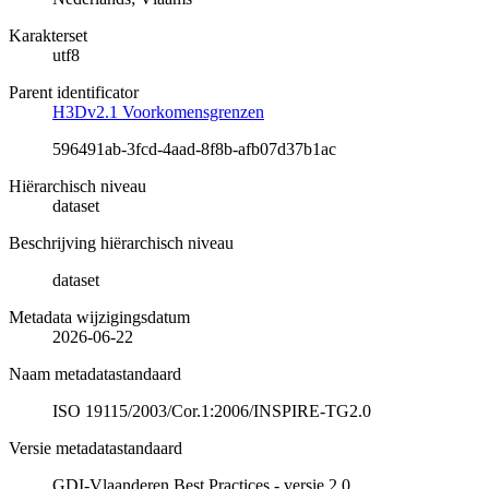
Karakterset
utf8
Parent identificator
H3Dv2.1 Voorkomensgrenzen
596491ab-3fcd-4aad-8f8b-afb07d37b1ac
Hiërarchisch niveau
dataset
Beschrijving hiërarchisch niveau
dataset
Metadata wijzigingsdatum
2026-06-22
Naam metadatastandaard
ISO 19115/2003/Cor.1:2006/INSPIRE-TG2.0
Versie metadatastandaard
GDI-Vlaanderen Best Practices - versie 2.0