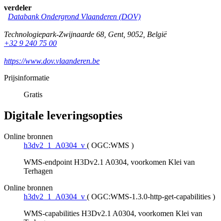
verdeler
Databank Ondergrond Vlaanderen (DOV)
Technologiepark-Zwijnaarde 68
,
Gent
,
9052
,
België
+32 9 240 75 00
https://www.dov.vlaanderen.be
Prijsinformatie
Gratis
Digitale leveringsopties
Online bronnen
h3dv2_1_A0304_v
(
OGC:WMS
)
WMS-endpoint H3Dv2.1 A0304, voorkomen Klei van
Terhagen
Online bronnen
h3dv2_1_A0304_v
(
OGC:WMS-1.3.0-http-get-capabilities
)
WMS-capabilities H3Dv2.1 A0304, voorkomen Klei van