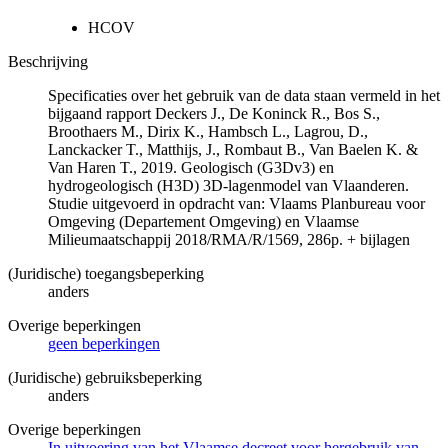
HCOV
Beschrijving
Specificaties over het gebruik van de data staan vermeld in het
bijgaand rapport Deckers J., De Koninck R., Bos S.,
Broothaers M., Dirix K., Hambsch L., Lagrou, D.,
Lanckacker T., Matthijs, J., Rombaut B., Van Baelen K. &
Van Haren T., 2019. Geologisch (G3Dv3) en
hydrogeologisch (H3D) 3D-lagenmodel van Vlaanderen.
Studie uitgevoerd in opdracht van: Vlaams Planbureau voor
Omgeving (Departement Omgeving) en Vlaamse
Milieumaatschappij 2018/RMA/R/1569, 286p. + bijlagen
(Juridische) toegangsbeperking
anders
Overige beperkingen
geen beperkingen
(Juridische) gebruiksbeperking
anders
Overige beperkingen
In uitvoering van het Vlaamse decreet voor hergebruik van