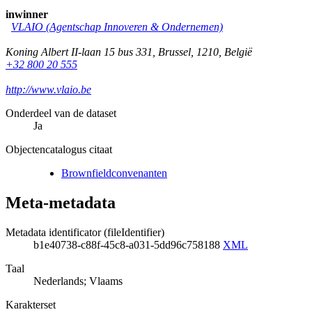
inwinner
VLAIO (Agentschap Innoveren & Ondernemen)
Koning Albert II-laan 15 bus 331
,
Brussel
,
1210
,
België
+32 800 20 555
http://www.vlaio.be
Onderdeel van de dataset
Ja
Objectencatalogus citaat
Brownfieldconvenanten
Meta-metadata
Metadata identificator (fileIdentifier)
b1e40738-c88f-45c8-a031-5dd96c758188
XML
Taal
Nederlands; Vlaams
Karakterset