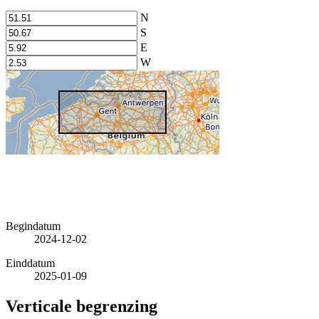
N
S
E
W
Begindatum
2024-12-02
Einddatum
2025-01-09
Verticale begrenzing