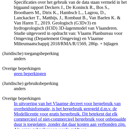
Specificaties over het gebruik van de data staan vermeld in het
bijgaand rapport Deckers J., De Koninck R., Bos S.,
Broothaers M., Dirix K., Hambsch L., Lagrou, D.,
Lanckacker T., Matthijs, J., Rombaut B., Van Baelen K. &
Van Haren T., 2019. Geologisch (G3Dv3) en
hydrogeologisch (H3D) 3D-lagenmodel van Vlaanderen.
Studie uitgevoerd in opdracht van: Vlaams Planbureau voor
Omgeving (Departement Omgeving) en Vlaamse
Milieumaatschappij 2018/RMA/R/1569, 286p. + bijlagen
(Juridische) toegangsbeperking
anders
Overige beperkingen
geen beperkingen
(Juridische) gebruiksbeperking
anders
Overige beperkingen
In uitvoering van het Vlaamse decreet voor hergebruik van
overheidsinformatie, is het hergebruik geregeld d.m.v. de
Modellicentie voor gratis hergebruik. Dit betekent dat elk
commercieel of niet-commercieel hergebruik voor onbepaalde
duur is toegelaten, zonder dat daar kosten aan verbonden zijn.