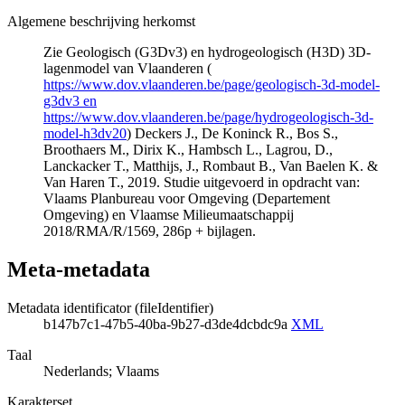
Algemene beschrijving herkomst
Zie Geologisch (G3Dv3) en hydrogeologisch (H3D) 3D-
lagenmodel van Vlaanderen (
https://www.dov.vlaanderen.be/page/geologisch-3d-model-
g3dv3 en
https://www.dov.vlaanderen.be/page/hydrogeologisch-3d-
model-h3dv20
) Deckers J., De Koninck R., Bos S.,
Broothaers M., Dirix K., Hambsch L., Lagrou, D.,
Lanckacker T., Matthijs, J., Rombaut B., Van Baelen K. &
Van Haren T., 2019. Studie uitgevoerd in opdracht van:
Vlaams Planbureau voor Omgeving (Departement
Omgeving) en Vlaamse Milieumaatschappij
2018/RMA/R/1569, 286p + bijlagen.
Meta-metadata
Metadata identificator (fileIdentifier)
b147b7c1-47b5-40ba-9b27-d3de4dcbdc9a
XML
Taal
Nederlands; Vlaams
Karakterset