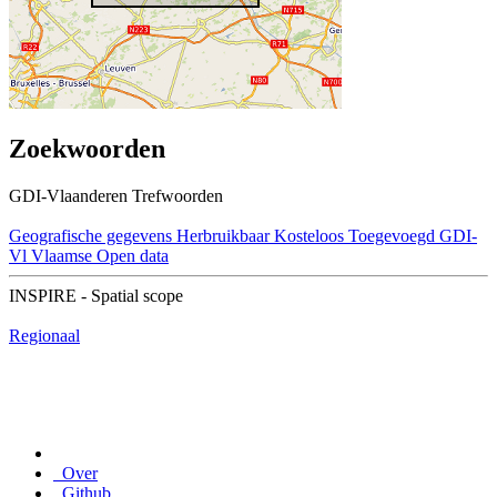
Zoekwoorden
GDI-Vlaanderen Trefwoorden
Geografische gegevens
Herbruikbaar
Kosteloos
Toegevoegd GDI-
Vl
Vlaamse Open data
INSPIRE - Spatial scope
Regionaal
Over
Github