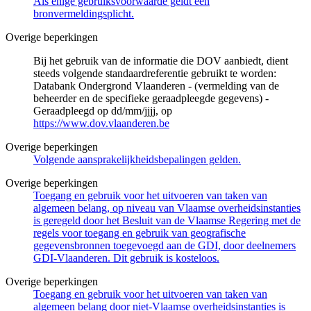
Als enige gebruiksvoorwaarde geldt een
bronvermeldingsplicht.
Overige beperkingen
Bij het gebruik van de informatie die DOV aanbiedt, dient
steeds volgende standaardreferentie gebruikt te worden:
Databank Ondergrond Vlaanderen - (vermelding van de
beheerder en de specifieke geraadpleegde gegevens) -
Geraadpleegd op dd/mm/jjjj, op
https://www.dov.vlaanderen.be
Overige beperkingen
Volgende aansprakelijkheidsbepalingen gelden.
Overige beperkingen
Toegang en gebruik voor het uitvoeren van taken van
algemeen belang, op niveau van Vlaamse overheidsinstanties
is geregeld door het Besluit van de Vlaamse Regering met de
regels voor toegang en gebruik van geografische
gegevensbronnen toegevoegd aan de GDI, door deelnemers
GDI-Vlaanderen. Dit gebruik is kosteloos.
Overige beperkingen
Toegang en gebruik voor het uitvoeren van taken van
algemeen belang door niet-Vlaamse overheidsinstanties is