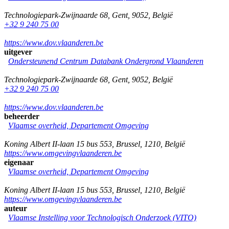
Technologiepark-Zwijnaarde 68
,
Gent
,
9052
,
België
+32 9 240 75 00
https://www.dov.vlaanderen.be
uitgever
Ondersteunend Centrum Databank Ondergrond Vlaanderen
Technologiepark-Zwijnaarde 68
,
Gent
,
9052
,
België
+32 9 240 75 00
https://www.dov.vlaanderen.be
beheerder
Vlaamse overheid, Departement Omgeving
Koning Albert II-laan 15 bus 553
,
Brussel
,
1210
,
België
https://www.omgevingvlaanderen.be
eigenaar
Vlaamse overheid, Departement Omgeving
Koning Albert II-laan 15 bus 553
,
Brussel
,
1210
,
België
https://www.omgevingvlaanderen.be
auteur
Vlaamse Instelling voor Technologisch Onderzoek (VITO)