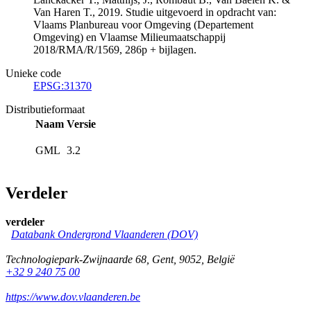
Van Haren T., 2019. Studie uitgevoerd in opdracht van:
Vlaams Planbureau voor Omgeving (Departement
Omgeving) en Vlaamse Milieumaatschappij
2018/RMA/R/1569, 286p + bijlagen.
Unieke code
EPSG:31370
Distributieformaat
Naam
Versie
GML
3.2
Verdeler
verdeler
Databank Ondergrond Vlaanderen (DOV)
Technologiepark-Zwijnaarde 68
,
Gent
,
9052
,
België
+32 9 240 75 00
https://www.dov.vlaanderen.be