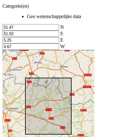
Categorie(en)
Geo wetenschappelijke data
N
S
E
W