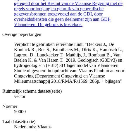
geregeld door het Besluit van de Vlaamse Regering met de
regels voor toegang en gebruik van geografische
gegevensbronnen toegevoegd aan de GDI, door
overheidsdiensten die geen deelnemer zijn aan GDI-
Vlaanderen. Dit gebruik is kosteloos.
Overige beperkingen
Verplicht te gebruiken referentie luidt: "Deckers J., De
Koninck R., Bos S., Broothaers M., Dirix K., Hambsch L.,
Lagrou, D., Lanckacker T., Matthijs, J., Rombaut B., Van
Baelen K. & Van Haren T., 2019. Geologisch (G3Dv3) en
hydrogeologisch (H3D) 3D-lagenmodel van Vlaanderen.
Studie uitgevoerd in opdracht van: Vlaams Planbureau voor
Omgeving (Departement Omgeving) en Vlaamse
Milieumaatschappij 2018/RMA/R/1569, 286p. + bijlagen"
Ruimtelijk schema dataset(serie)
vector
Noemer
50000
Taal dataset(serie)
Nederlands; Vlaams