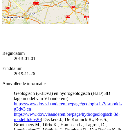
Begindatum
2013-01-01
Einddatum
2019-11-26
Aanvullende informatie
Geologisch (G3Dv3) en hydrogeologisch (H3D) 3D-
lagenmodel van Vlaanderen (
https://www.dov.vlaanderen.be/page/geologisch-3d-model-
g3dv3 en
https://www.dov.vlaanderen.be/page/hydrogeologisch-3d-
model-h3dv20
) Deckers J., De Koninck R., Bos S.,
Broothaers M., Dirix K., Hambsch L., Lagrou, D.,
Lanckacker T., Matthijs, J., Rombaut B., Van Baelen K. &