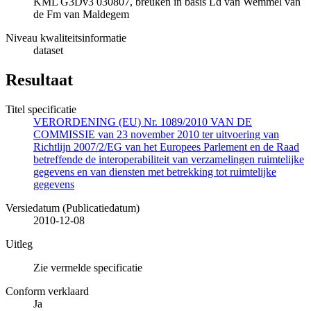
KML G3Dv3 030807, breuken in basis Ld van Wemmel van
de Fm van Maldegem
Niveau kwaliteitsinformatie
dataset
Resultaat
Titel specificatie
VERORDENING (EU) Nr. 1089/2010 VAN DE
COMMISSIE van 23 november 2010 ter uitvoering van
Richtlijn 2007/2/EG van het Europees Parlement en de Raad
betreffende de interoperabiliteit van verzamelingen ruimtelijke
gegevens en van diensten met betrekking tot ruimtelijke
gegevens
Versiedatum (Publicatiedatum)
2010-12-08
Uitleg
Zie vermelde specificatie
Conform verklaard
Ja