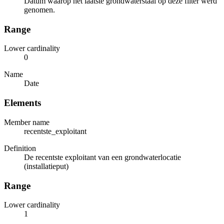
Datum waarop het laatste grondwaterstaal op deze filter werd
genomen.
Range
Lower cardinality
0
Name
Date
Elements
Member name
recentste_exploitant
Definition
De recentste exploitant van een grondwaterlocatie
(installatieput)
Range
Lower cardinality
1