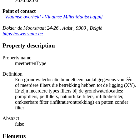
2026-08-06
Point of contact
Vlaamse overheid - Vlaamse MilieuMaatschappij
Dokter de Moorstraat 24-26 , Aalst , 9300 , België
https://www.vmm.be
Property description
Property name
meetnettenType
Definition
Een grondwaterlocatie bundelt een aantal gegevens van één
of meerdere filters die betrekking hebben tot de ligging (XY).
Er zijn meerdere types filters bij de grondwaterlocaties:
pompfilters, peilfilters, natuurlijke filters, infiltratiefilter,
omkeerbare filter (infiltratie/onttrekking) en putten zonder
filter
Abstract
false
Elements