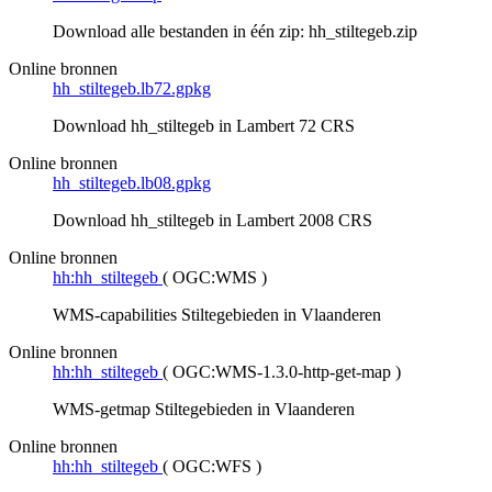
Download alle bestanden in één zip: hh_stiltegeb.zip
Online bronnen
hh_stiltegeb.lb72.gpkg
Download hh_stiltegeb in Lambert 72 CRS
Online bronnen
hh_stiltegeb.lb08.gpkg
Download hh_stiltegeb in Lambert 2008 CRS
Online bronnen
hh:hh_stiltegeb
(
OGC:WMS
)
WMS-capabilities Stiltegebieden in Vlaanderen
Online bronnen
hh:hh_stiltegeb
(
OGC:WMS-1.3.0-http-get-map
)
WMS-getmap Stiltegebieden in Vlaanderen
Online bronnen
hh:hh_stiltegeb
(
OGC:WFS
)