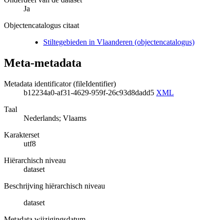
Ja
Objectencatalogus citaat
Stiltegebieden in Vlaanderen (objectencatalogus)
Meta-metadata
Metadata identificator (fileIdentifier)
b12234a0-af31-4629-959f-26c93d8dadd5
XML
Taal
Nederlands; Vlaams
Karakterset
utf8
Hiërarchisch niveau
dataset
Beschrijving hiërarchisch niveau
dataset
Metadata wijzigingsdatum