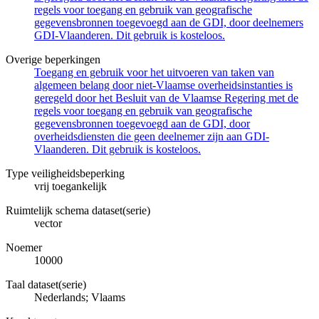
regels voor toegang en gebruik van geografische
gegevensbronnen toegevoegd aan de GDI, door deelnemers
GDI-Vlaanderen. Dit gebruik is kosteloos.
Overige beperkingen
Toegang en gebruik voor het uitvoeren van taken van
algemeen belang door niet-Vlaamse overheidsinstanties is
geregeld door het Besluit van de Vlaamse Regering met de
regels voor toegang en gebruik van geografische
gegevensbronnen toegevoegd aan de GDI, door
overheidsdiensten die geen deelnemer zijn aan GDI-
Vlaanderen. Dit gebruik is kosteloos.
Type veiligheidsbeperking
vrij toegankelijk
Ruimtelijk schema dataset(serie)
vector
Noemer
10000
Taal dataset(serie)
Nederlands; Vlaams