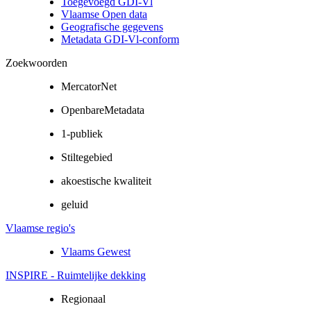
Toegevoegd GDI-Vl
Vlaamse Open data
Geografische gegevens
Metadata GDI-Vl-conform
Zoekwoorden
MercatorNet
OpenbareMetadata
1-publiek
Stiltegebied
akoestische kwaliteit
geluid
Vlaamse regio's
Vlaams Gewest
INSPIRE - Ruimtelijke dekking
Regionaal