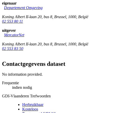
eigenaar
Departement Omgeving
Koning Albert II-laan 20, bus 8
,
Brussel
,
1000
,
België
02 553 80 11
uitgever
MercatorNet
Koning Albert II-laan 20, bus 8
,
Brussel
,
1000
,
België
02 553 83 50
Contactgegevens dataset
No information provided.
Frequentie
indien nodig
GDI-Vlaanderen Trefwoorden
Herbruikbaar
Kosteloos