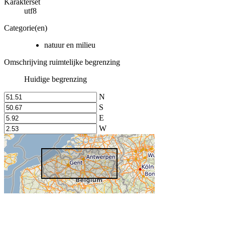
Karakterset
utf8
Categorie(en)
natuur en milieu
Omschrijving ruimtelijke begrenzing
Huidige begrenzing
N
S
E
W