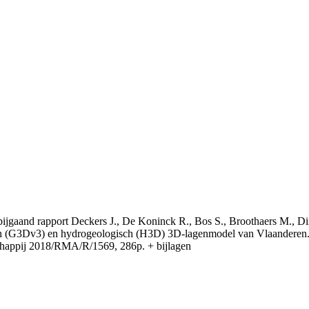
t bijgaand rapport Deckers J., De Koninck R., Bos S., Broothaers M., Di
 (G3Dv3) en hydrogeologisch (H3D) 3D-lagenmodel van Vlaanderen. S
appij 2018/RMA/R/1569, 286p. + bijlagen