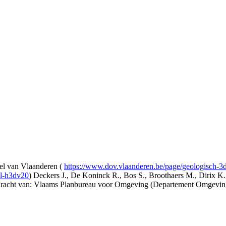
l van Vlaanderen (
https://www.dov.vlaanderen.be/page/geologisch-
el-h3dv20
) Deckers J., De Koninck R., Bos S., Broothaers M., Dirix K.
opdracht van: Vlaams Planbureau voor Omgeving (Departement Omgev