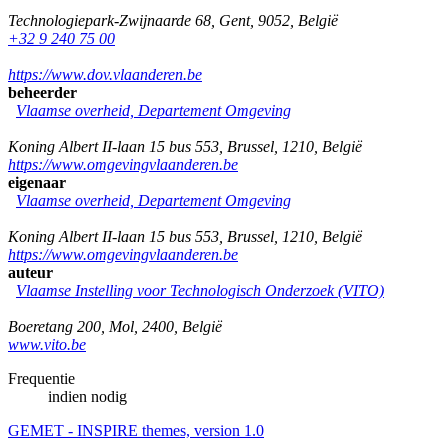
Technologiepark-Zwijnaarde 68
,
Gent
,
9052
,
België
+32 9 240 75 00
https://www.dov.vlaanderen.be
beheerder
Vlaamse overheid, Departement Omgeving
Koning Albert II-laan 15 bus 553
,
Brussel
,
1210
,
België
https://www.omgevingvlaanderen.be
eigenaar
Vlaamse overheid, Departement Omgeving
Koning Albert II-laan 15 bus 553
,
Brussel
,
1210
,
België
https://www.omgevingvlaanderen.be
auteur
Vlaamse Instelling voor Technologisch Onderzoek (VITO)
Boeretang 200
,
Mol
,
2400
,
België
www.vito.be
Frequentie
indien nodig
GEMET - INSPIRE themes, version 1.0