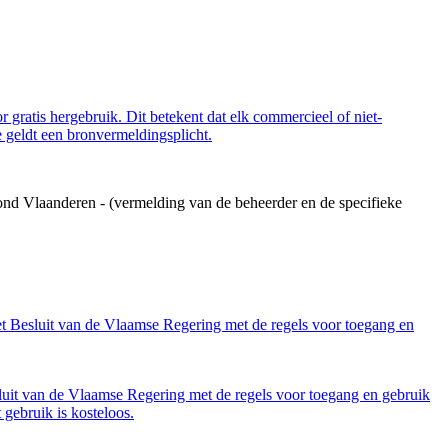
 gratis hergebruik. Dit betekent dat elk commercieel of niet-
 geldt een bronvermeldingsplicht.
ond Vlaanderen - (vermelding van de beheerder en de specifieke
et Besluit van de Vlaamse Regering met de regels voor toegang en
luit van de Vlaamse Regering met de regels voor toegang en gebruik
gebruik is kosteloos.