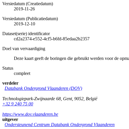
Versiedatum (Creatiedatum)
2019-11-26
Versiedatum (Publicatiedatum)
2019-12-10
Dataset(serie) identificator
cd2a2374-e552-4cf5-b6fd-85edaa2b2357
Doel van vervaardiging
Deze kaart geeft de boringen die gebruikt werden voor de op
Status
compleet
verdeler
Databank Ondergrond Vlaanderen (DOV)
Technologiepark-Zwijnaarde 68
,
Gent
,
9052
,
België
+32 9 240 75 00
https://www.dov.vlaanderen.be
uitgever
Ondersteunend Centrum Databank Ondergrond Vlaanderen