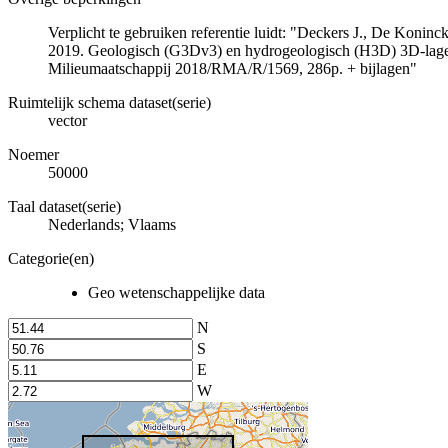
Verplicht te gebruiken referentie luidt: "Deckers J., De Koni
2019. Geologisch (G3Dv3) en hydrogeologisch (H3D) 3D-lage
Milieumaatschappij 2018/RMA/R/1569, 286p. + bijlagen"
Ruimtelijk schema dataset(serie)
vector
Noemer
50000
Taal dataset(serie)
Nederlands; Vlaams
Categorie(en)
Geo wetenschappelijke data
N
S
E
W