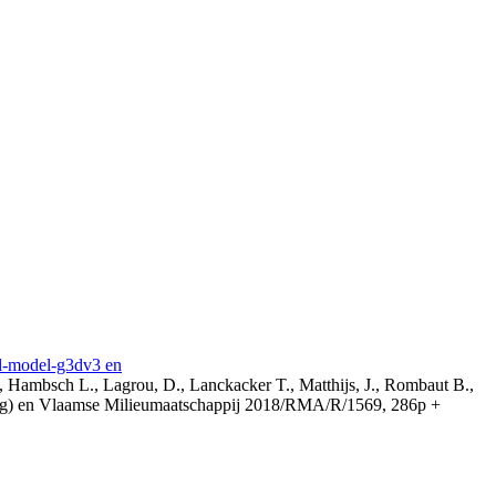
3d-model-g3dv3 en
, Hambsch L., Lagrou, D., Lanckacker T., Matthijs, J., Rombaut B.,
ing) en Vlaamse Milieumaatschappij 2018/RMA/R/1569, 286p +