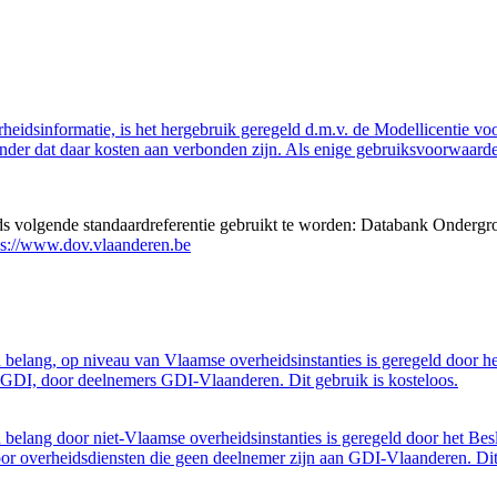
eidsinformatie, is het hergebruik geregeld d.m.v. de Modellicentie voor
nder dat daar kosten aan verbonden zijn. Als enige gebruiksvoorwaarde
eds volgende standaardreferentie gebruikt te worden: Databank Ondergr
ps://www.dov.vlaanderen.be
belang, op niveau van Vlaamse overheidsinstanties is geregeld door h
GDI, door deelnemers GDI-Vlaanderen. Dit gebruik is kosteloos.
belang door niet-Vlaamse overheidsinstanties is geregeld door het Bes
 overheidsdiensten die geen deelnemer zijn aan GDI-Vlaanderen. Dit 