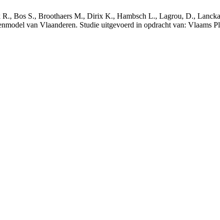
nck R., Bos S., Broothaers M., Dirix K., Hambsch L., Lagrou, D., Lanck
nmodel van Vlaanderen. Studie uitgevoerd in opdracht van: Vlaams