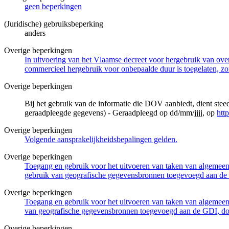
geen beperkingen
(Juridische) gebruiksbeperking
anders
Overige beperkingen
In uitvoering van het Vlaamse decreet voor hergebruik van overh
commercieel hergebruik voor onbepaalde duur is toegelaten, zo
Overige beperkingen
Bij het gebruik van de informatie die DOV aanbiedt, dient ste
geraadpleegde gegevens) - Geraadpleegd op dd/mm/jjjj, op
htt
Overige beperkingen
Volgende aansprakelijkheidsbepalingen gelden.
Overige beperkingen
Toegang en gebruik voor het uitvoeren van taken van algemeen 
gebruik van geografische gegevensbronnen toegevoegd aan de 
Overige beperkingen
Toegang en gebruik voor het uitvoeren van taken van algemeen 
van geografische gegevensbronnen toegevoegd aan de GDI, door
Overige beperkingen