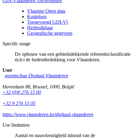
GDI-Vlaanderen Trefwoorden
Vlaamse Open data
Kosteloos
Toegevoegd GDI-Vl
Herbruikbaar
Geografische gegevens
Specific usage
De opbouw van een gebiedsdekkende referentieclassificatie
m.b.t de bodembedekking voor Vlaanderen.
User
agentschap Digitaal Vlaanderen
Havenlaan 88
,
Brussel
,
1000
,
België
+32 (0)9 276 15 00
+32 9 276 15 05
https://www.vlaanderen.be/digitaal-vlaanderen
Use limitation
Aantal en nauwkeurigheid inhoud van de