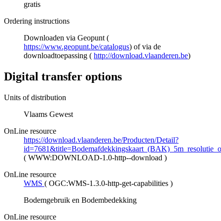
gratis
Ordering instructions
Downloaden via Geopunt (
https://www.geopunt.be/catalogus
) of via de
downloadtoepassing (
http://download.vlaanderen.be
)
Digital transfer options
Units of distribution
Vlaams Gewest
OnLine resource
https://download.vlaanderen.be/Producten/Detail?
id=7681&title=Bodemafdekkingskaart_(BAK)_5m_resolutie
(
WWW:DOWNLOAD-1.0-http--download
)
OnLine resource
WMS
(
OGC:WMS-1.3.0-http-get-capabilities
)
Bodemgebruik en Bodembedekking
OnLine resource