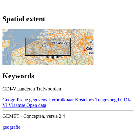
Spatial extent
Keywords
GDI-Vlaanderen Trefwoorden
Geografische gegevens
Herbruikbaar
Kosteloos
Toegevoegd GDI-
Vl
Vlaamse Open data
GEMET - Concepten, versie 2.4
geografie