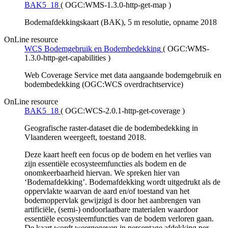
BAK5_18
(
OGC:WMS-1.3.0-http-get-map
)
Bodemafdekkingskaart (BAK), 5 m resolutie, opname 2018
OnLine resource
WCS Bodemgebruik en Bodembedekking
(
OGC:WMS-
1.3.0-http-get-capabilities
)
Web Coverage Service met data aangaande bodemgebruik en
bodembedekking (OGC:WCS overdrachtservice)
OnLine resource
BAK5_18
(
OGC:WCS-2.0.1-http-get-coverage
)
Geografische raster-dataset die de bodembedekking in
Vlaanderen weergeeft, toestand 2018.
Deze kaart heeft een focus op de bodem en het verlies van
zijn essentiële ecosysteemfuncties als bodem en de
onomkeerbaarheid hiervan. We spreken hier van
‘Bodemafdekking’. Bodemafdekking wordt uitgedrukt als de
oppervlakte waarvan de aard en/of toestand van het
bodemoppervlak gewijzigd is door het aanbrengen van
artificiële, (semi-) ondoorlaatbare materialen waardoor
essentiële ecosysteemfuncties van de bodem verloren gaan.
De kaart wordt weergegeven in percentage afdekking per