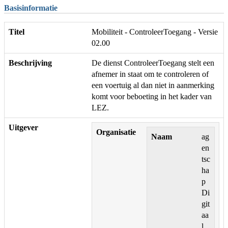
Basisinformatie
Titel
Mobiliteit - ControleerToegang - Versie
02.00
Beschrijving
De dienst ControleerToegang stelt een
afnemer in staat om te controleren of
een voertuig al dan niet in aanmerking
komt voor beboeting in het kader van
LEZ.
Uitgever
Organisatie
Naam
ag
en
tsc
ha
p
Di
git
aa
l