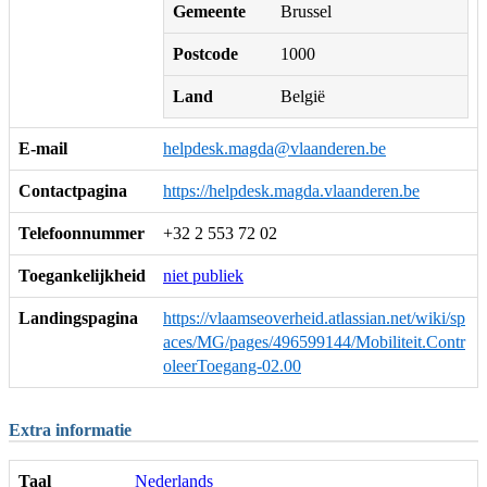
Gemeente
Brussel
Postcode
1000
Land
België
E-mail
helpdesk.magda@vlaanderen.be
Contactpagina
https://helpdesk.magda.vlaanderen.be
Telefoonnummer
+32 2 553 72 02
Toegankelijkheid
niet publiek
Landingspagina
https://vlaamseoverheid.atlassian.net/wiki/sp
aces/MG/pages/496599144/Mobiliteit.Contr
oleerToegang-02.00
Extra informatie
Taal
Nederlands