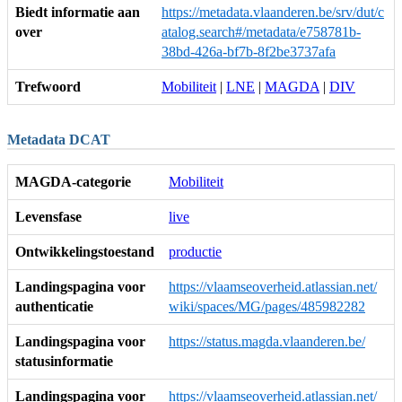
Biedt informatie aan
https://metadata.vlaanderen.be/srv/dut/c
over
atalog.search#/metadata/e758781b-
38bd-426a-bf7b-8f2be3737afa
Trefwoord
Mobiliteit
|
LNE
|
MAGDA
|
DIV
Metadata DCAT
MAGDA-categorie
Mobiliteit
Levensfase
live
Ontwikkelingstoestand
productie
Landingspagina voor
https://vlaamseoverheid.atlassian.net/
authenticatie
wiki/spaces/MG/pages/485982282
Landingspagina voor
https://status.magda.vlaanderen.be/
statusinformatie
Landingspagina voor
https://vlaamseoverheid.atlassian.net/